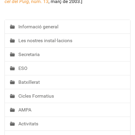
cel del Puig
, núm. 13
, març de 2003.]
Informació general
N
a
Les nostres instal·lacions
v
e
Secretaria
g
a
ESO
c
i
Batxillerat
ó
Cicles Formatius
AMPA
Activitats