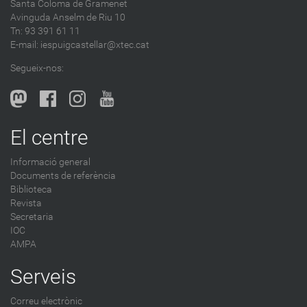
Santa Coloma de Gramenet
e
Avinguda Anselm de Riu 10
s
Tn: 93 391 61 11
a
E-mail:
iespuigcastellar@xtec.cat
l
Segueix-nos:
b
l
o
g
El centre
-
Informació general
Documents de referència
Biblioteca
Revista
Secretaria
IOC
AMPA
Serveis
Correu electrònic