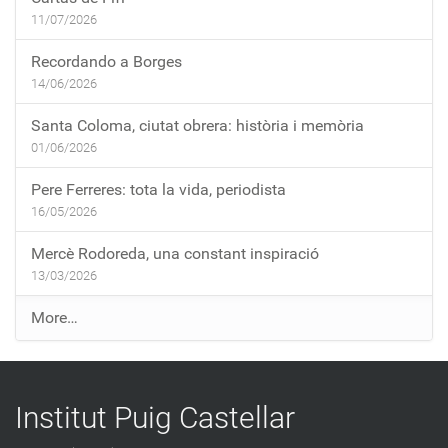
11/07/2026
Recordando a Borges
14/06/2026
Santa Coloma, ciutat obrera: història i memòria
01/06/2026
Pere Ferreres: tota la vida, periodista
16/05/2026
Mercè Rodoreda, una constant inspiració
13/03/2026
E
More…
n
t
r
Institut Puig Castellar
a
d