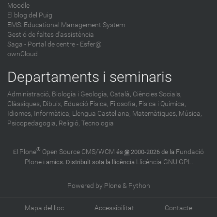
Moodle
El blog del Puig
EMS: Educational Management System
Gestió de faltes d'assistència
Saga
-
Portal de centre - Esfer@
ownCloud
Departaments i seminaris
Administració,
Biologia i Geologia,
Català,
Ciències Socials,
Clàssiques,
Dibuix,
Eduació Física,
Filosofia,
Física i Química,
Idiomes,
Informàtica,
Llengua Castellana,
Matemàtiques,
Música,
Psicopedagogia,
Religió,
Tecnologia
®
Plone
Open Source CMS/WCM
Fundació
El
és
©
2000-2026 de la
Plone
Llicència GNU GPL
i amics. Distribuït sota la llicència
.
Powered by Plone & Python
Mapa del lloc
Accessibilitat
Contacte