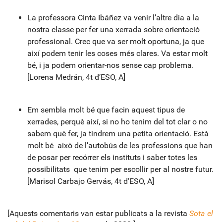
La professora Cinta Ibáñez va venir l’altre dia a la
nostra classe per fer una xerrada sobre orientació
professional. Crec que va ser molt oportuna, ja que
així podem tenir les coses més clares. Va estar molt
bé, i ja podem orientar-nos sense cap problema.
[Lorena Medrán, 4t d’ESO, A]
Em sembla molt bé que facin aquest tipus de
xerrades, perquè així, si no ho tenim del tot clar o no
sabem què fer, ja tindrem una petita orientació. Està
molt bé això de l’autobús de les professions que han
de posar per recórrer els instituts i saber totes les
possibilitats que tenim per escollir per al nostre futur.
[Marisol Carbajo Gervás, 4t d’ESO, A]
[Aquests comentaris van estar publicats a la revista
Sota el