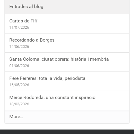
Entrades al blog
Cartas de Fifí
11/07/2026
Recordando a Borges
14/06/2026
Santa Coloma, ciutat obrera: història i memòria
01/06/2026
Pere Ferreres: tota la vida, periodista
16/05/2026
Mercè Rodoreda, una constant inspiració
13/03/2026
E
More…
n
t