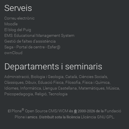
Serveis
Correu electrònic
Moodle
El blog del Puig
EMS: Educational Management System
Gestió de faltes d'assistència
Saga
-
Portal de centre - Esfer@
ownCloud
Departaments i seminaris
Administració,
Biologia i Geologia,
Català,
Ciències Socials,
Clàssiques,
Dibuix,
Eduació Física,
Filosofia,
Física i Química,
Idiomes,
Informàtica,
Llengua Castellana,
Matemàtiques,
Música,
Psicopedagogia,
Religió,
Tecnologia
®
Plone
Open Source CMS/WCM
Fundació
El
és
©
2000-2026 de la
Plone
Llicència GNU GPL
i amics. Distribuït sota la llicència
.