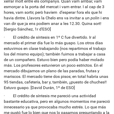
xerrar molt entre els companys. Quan vam arribar, vam
esmorçar a la porta del mercat i vam entrar. I al cap de 3
hores, vam sortir, però havíem d’esperar fora els que hi
havia dintre. Llavors la Chelo ens va invitar a un
polin
i ens
van dir que ja ens podíem anar a les 12.30. Quina sort!
[Sergio Sánchez, 1r d’ESO]
· El crédito de síntesis en 1º C fue divertido. Ir al
mercado el primer día fue lo más guapo. Los otros días
estuvimos en clase trabajando (nos repartimos el trabajo
los del mismo equipo); también fuimos a trabajar a casa
de un compañero. Estuvo bien pero podía haber molado
más. Los profesores estuvieron un poco estrictos. En el
mercado dibujamos un plano de las paradas, frutas y
mariscos. El mercado tiene dos pisos; en total habría unas
95 tiendas, cafetería, bar y, también, ¡¡puesto de chuches!!
Estuvo guapo. [David Durán, 1º de ESO]
· El crédito de síntesis me pareció una actividad
bastante educativa, pero en algunos momentos me pareció
innecesario ya que provocaba mucho estrés. Lo que más
me gustó fue lo bien que nos lo pasamos preguntando a la