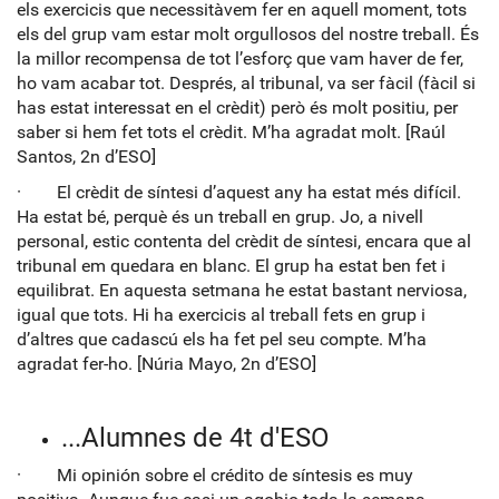
els exercicis que necessitàvem fer en aquell moment, tots
els del grup vam estar molt orgullosos del nostre treball. És
la millor recompensa de tot l’esforç que vam haver de fer,
ho vam acabar tot. Després, al tribunal, va ser fàcil (fàcil si
has estat interessat en el crèdit) però és molt positiu, per
saber si hem fet tots el crèdit. M’ha agradat molt. [Raúl
Santos, 2n d’ESO]
· El crèdit de síntesi d’aquest any ha estat més difícil.
Ha estat bé, perquè és un treball en grup. Jo, a nivell
personal, estic contenta del crèdit de síntesi, encara que al
tribunal em quedara en blanc. El grup ha estat ben fet i
equilibrat. En aquesta setmana he estat bastant nerviosa,
igual que tots. Hi ha exercicis al treball fets en grup i
d’altres que cadascú els ha fet pel seu compte. M’ha
agradat fer-ho. [Núria Mayo, 2n d’ESO]
...Alumnes de 4t d'ESO
· Mi opinión sobre el crédito de síntesis es muy