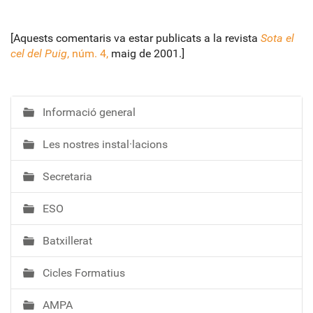
[Aquests comentaris va estar publicats a la revista
Sota el
cel del Puig
, núm. 4,
maig de 2001.]
Informació general
N
a
Les nostres instal·lacions
v
e
Secretaria
g
a
ESO
c
i
Batxillerat
ó
Cicles Formatius
AMPA