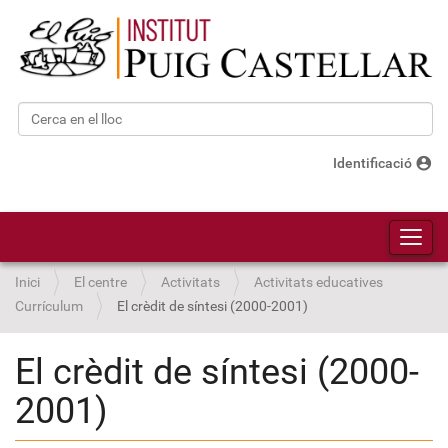
Cerca
Cerca avançada…
account_circle
Identificació
Toggl
Inici
El centre
Activitats
Activitats educatives
Currículum
El crèdit de síntesi (2000-2001)
El crèdit de síntesi (2000-
2001)