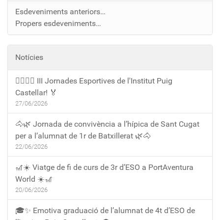
Esdeveniments anteriors…
Propers esdeveniments…
Notícies
🏃‍♀️🏃‍♂️ III Jornades Esportives de l'Institut Puig
Castellar! 🏅
27/06/2026
🐴🌿 Jornada de convivència a l’hípica de Sant Cugat
per a l’alumnat de 1r de Batxillerat 🌿🐴
22/06/2026
🎢☀️ Viatge de fi de curs de 3r d’ESO a PortAventura
World ☀️🎢
20/06/2026
🎓✨ Emotiva graduació de l’alumnat de 4t d’ESO de