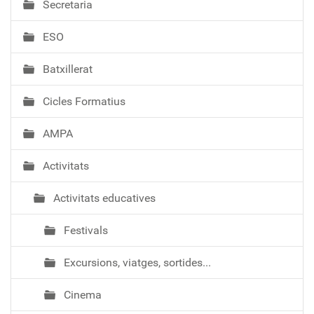
Secretaria
g
a
ESO
c
i
Batxillerat
ó
Cicles Formatius
AMPA
Activitats
Activitats educatives
Festivals
Excursions, viatges, sortides...
Cinema