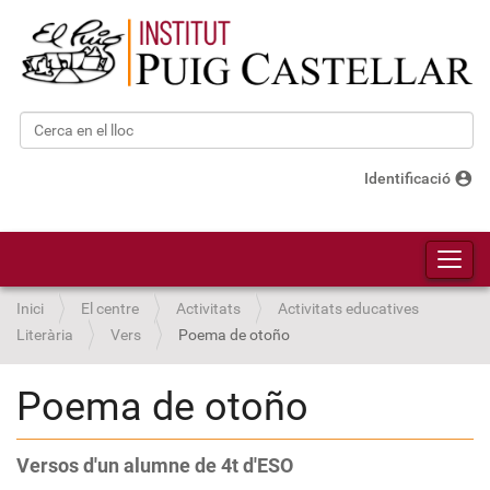
Cerca
Cerca avançada…
account_circle
Identificació
Toggl
Inici
El centre
Activitats
Activitats educatives
Literària
Vers
Poema de otoño
Poema de otoño
Versos d'un alumne de 4t d'ESO