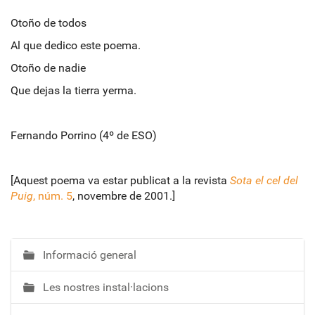
Otoño de todos
Al que dedico este poema.
Otoño de nadie
Que dejas la tierra yerma.
Fernando Porrino (4º de ESO)
[Aquest poema va estar publicat a la revista
Sota el cel del
Puig
, núm. 5
, novembre de 2001.]
Informació general
N
a
Les nostres instal·lacions
v
e