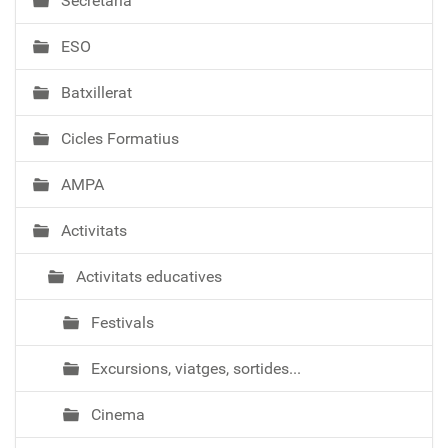
Secretaria
g
a
ESO
c
i
Batxillerat
ó
Cicles Formatius
AMPA
Activitats
Activitats educatives
Festivals
Excursions, viatges, sortides...
Cinema