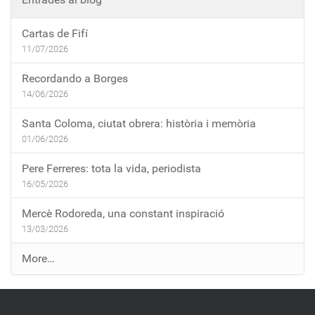
Cartas de Fifí
11/07/2026
Recordando a Borges
14/06/2026
Santa Coloma, ciutat obrera: història i memòria
01/06/2026
Pere Ferreres: tota la vida, periodista
16/05/2026
Mercè Rodoreda, una constant inspiració
13/03/2026
E
More…
n
t
r