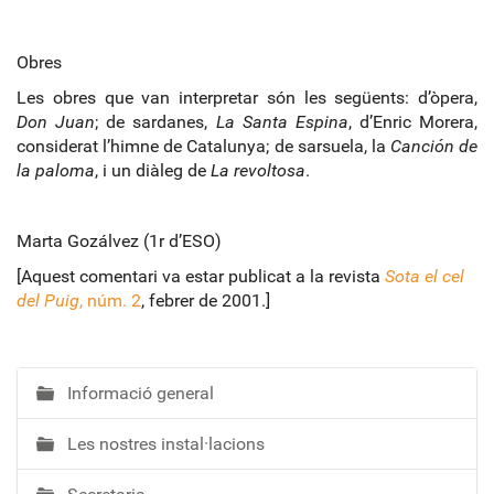
Obres
Les obres que van interpretar són les següents: d’òpera,
Don Juan
; de sardanes,
La Santa Espina
, d’Enric Morera,
considerat l’himne de Catalunya; de sarsuela, la
Canción de
la paloma
, i un diàleg de
La revoltosa
.
Marta Gozálvez (1r d’ESO)
[Aquest comentari va estar publicat a la revista
Sota el cel
del Puig
, núm. 2
, febrer de 2001.]
Informació general
N
a
Les nostres instal·lacions
v
e