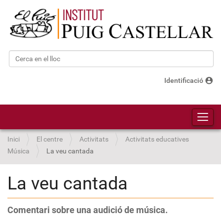
Cerca
Cerca avançada…
account_circle
Identificació
Toggl
Inici
El centre
Activitats
Activitats educatives
Música
La veu cantada
La veu cantada
Comentari sobre una audició de música.