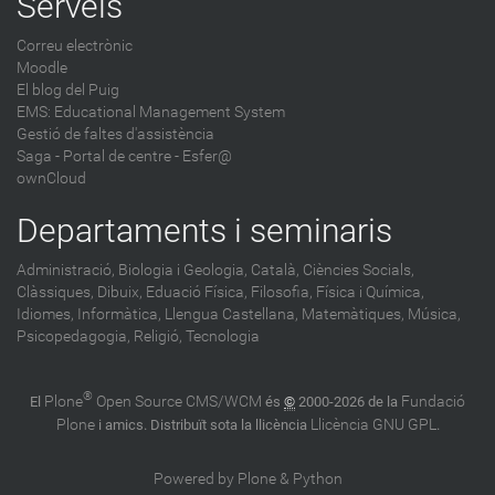
Serveis
Correu electrònic
Moodle
El blog del Puig
EMS: Educational Management System
Gestió de faltes d'assistència
Saga
-
Portal de centre - Esfer@
ownCloud
Departaments i seminaris
Administració,
Biologia i Geologia,
Català,
Ciències Socials,
Clàssiques,
Dibuix,
Eduació Física,
Filosofia,
Física i Química,
Idiomes,
Informàtica,
Llengua Castellana,
Matemàtiques,
Música,
Psicopedagogia,
Religió,
Tecnologia
®
Plone
Open Source CMS/WCM
Fundació
El
és
©
2000-2026 de la
Plone
Llicència GNU GPL
i amics. Distribuït sota la llicència
.
Powered by Plone & Python