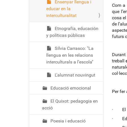
Ensenyar llengua i
Com a p
educar en la
que l’e
interculturalitat
cosa el
de l’al
Etnografía, educación
aspecte
y políticas públicas
futurs 
Sílvia Carrasco: "La
Durant 
llengua en les relacions
treball
interculturals a l’escola"
natura
col·lecc
L'alumnat nouvingut
Educació emocional
Per fer
El Quixot: pedagogia en
acció
· El M
· Edat
Poesia i educació