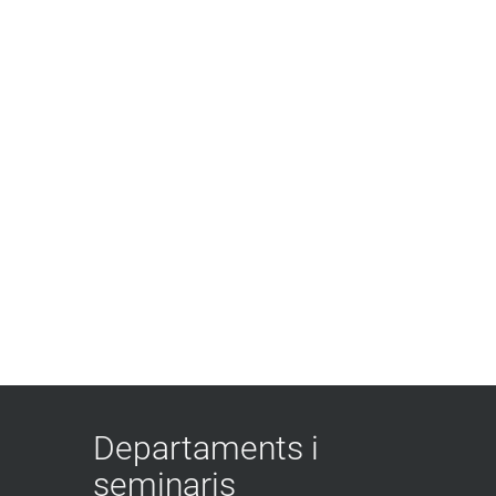
Departaments i
seminaris