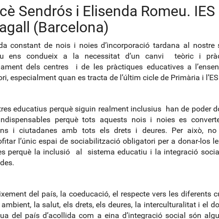
cè Sendrós i Elisenda Romeu. IES
agall (Barcelona)
ada constant de nois i noies d’incorporació tardana al nostre
iu ens condueix a la necessitat d’un canvi teòric i pràc
nament dels centres i de les pràctiques educatives a l’ense
ri, especialment quan es tracta de l’últim cicle de Primària i l’ES
tres educatius perquè siguin realment inclusius han de poder d
indispensables perquè tots aquests nois i noies es converte
ans i ciutadanes amb tots els drets i deures. Per això, n
fitar l’únic espai de sociabilització obligatori per a donar-los l
s perquè la inclusió al sistema educatiu i la integració socia
des.
ixement del país, la coeducació, el respecte vers les diferents cu
ambient, la salut, els drets, els deures, la interculturalitat i el 
gua del país d’acollida com a eina d’integració social són alg