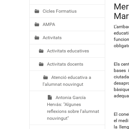
ó
Mer
Cicles Formatius
Mar
AMPA
L’arrib
educat
Activitats
funcio
obligato
Activitats educatives
Activitats docents
Els cen
bases 
ciutad
Atenció educativa a
desapro
l'alumnat nouvingut
bàsique
adequa
Antonia García
Hervás: "Algunes
reflexions sobre l'alumnat
El cone
nouvingut"
el medi 
la llen