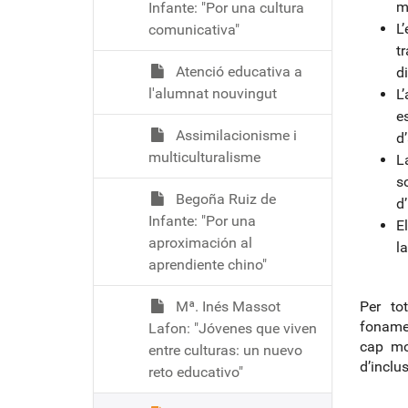
m
Infante: "Por una cultura
L
comunicativa"
t
Atenció educativa a
di
l'alumnat nouvingut
L
e
Assimilacionisme i
d’
multiculturalisme
L
s
Begoña Ruiz de
d’
Infante: "Por una
E
aproximación al
la
aprendiente chino"
Mª. Inés Massot
Per to
fonamen
Lafon: "Jóvenes que viven
cap mo
entre culturas: un nuevo
d’inclus
reto educativo"