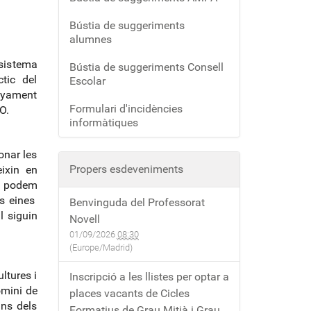
Bústia de suggeriments
alumnes
 sistema
Bústia de suggeriments Consell
tic del
Escolar
nyament
Formulari d'incidències
O.
informàtiques
onar les
Propers esdeveniments
ixin en
o podem
es eines
Benvinguda del Professorat
l siguin
Novell
01/09/2026
08:30
(Europe/Madrid)
ltures i
Inscripció a les llistes per optar a
domini de
places vacants de Cicles
uns dels
Formatius de Grau Mitjà i Grau