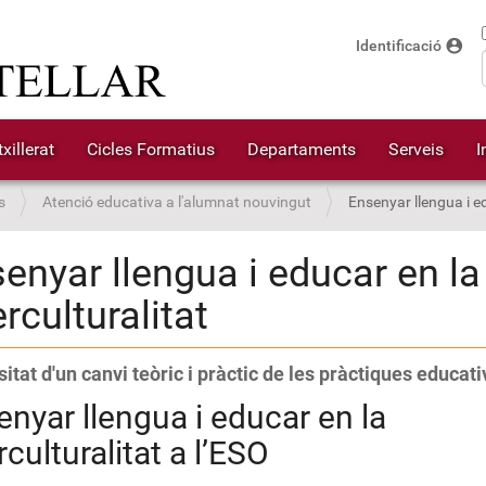
account_circle
Identificació
xillerat
Cicles Formatius
Departaments
Serveis
I
s
Atenció educativa a l'alumnat nouvingut
Ensenyar llengua i ed
enyar llengua i educar en la
erculturalitat
itat d'un canvi teòric i pràctic de les pràctiques educati
nyar llengua i educar en la
rculturalitat a l’ESO