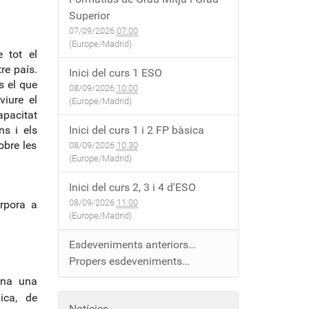
Superior
07/09/2026
07:00
(Europe/Madrid)
e tot el
re país.
Inici del curs 1 ESO
s el que
08/09/2026
10:00
iure el
(Europe/Madrid)
apacitat
ns i els
Inici del curs 1 i 2 FP bàsica
obre les
08/09/2026
10:30
(Europe/Madrid)
Inici del curs 2, 3 i 4 d'ESO
08/09/2026
11:00
orpora a
(Europe/Madrid)
Esdeveniments anteriors…
Propers esdeveniments…
ana una
ica, de
Notícies