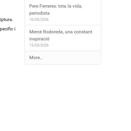
Pere Ferreres: tota la vida,
periodista
iptura.
16/05/2026
ecífic i
Mercè Rodoreda, una constant
inspiració
13/03/2026
E
More…
n
t
r
a
d
e
s
a
l
b