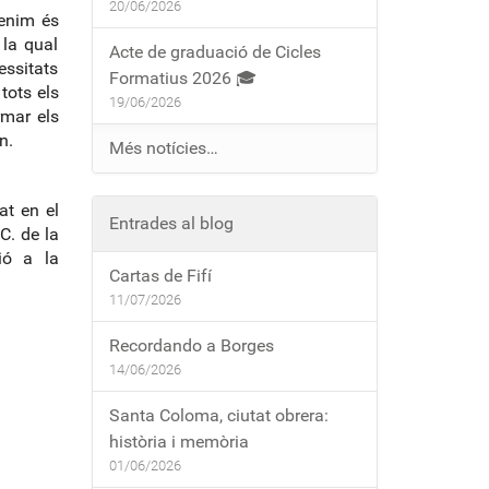
20/06/2026
tenim és
 la qual
Acte de graduació de Cicles
essitats
Formatius 2026 🎓
tots els
19/06/2026
rmar els
n.
Més notícies…
at en el
Entrades al blog
C. de la
ió a la
Cartas de Fifí
11/07/2026
Recordando a Borges
14/06/2026
Santa Coloma, ciutat obrera:
història i memòria
01/06/2026