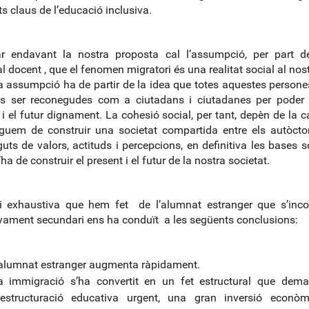
s claus de l’educació inclusiva.
ar endavant la nostra proposta cal l’assumpció, per part d
l docent , que el fenomen migratori és una realitat social al nost
 assumpció ha de partir de la idea que totes aquestes persone
és ser reconegudes com a ciutadans i ciutadanes per poder v
 i el futur dignament. La cohesió social, per tant, depèn de la c
guem de construir una societat compartida entre els autòcto
uts de valors, actituds i percepcions, en definitiva les bases s
ha de construir el present i el futur de la nostra societat.
si exhaustiva que hem fet de l’alumnat estranger que s’inc
yament secundari ens ha conduït a les següents conclusions:
’alumnat estranger augmenta ràpidament.
a immigració s’ha convertit en un fet estructural que dem
eestructuració educativa urgent, una gran inversió econòm