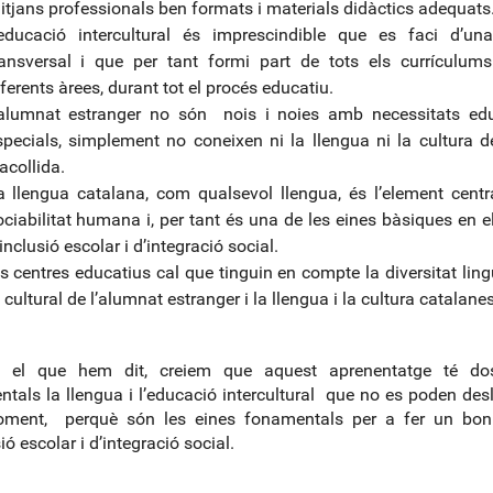
itjans professionals ben formats i materials didàctics adequats
’educació intercultural és imprescindible que es faci d’un
ransversal i que per tant formi part de tots els currículum
ferents àrees, durant tot el procés educatiu.
’alumnat estranger no són nois i noies amb necessitats edu
specials, simplement no coneixen ni la llengua ni la cultura d
acollida.
a llengua catalana, com qualsevol llengua, és l’element centr
ociabilitat humana i, per tant és una de les eines bàsiques en e
inclusió escolar i d’integració social.
ls centres educatius cal que tinguin en compte la diversitat lingü
 cultural de l’alumnat estranger i la llengua i la cultura catalanes
t el que hem dit, creiem que aquest aprenentatge té do
tals la llengua i l’educació intercultural que no es poden desl
ment, perquè són les eines fonamentals per a fer un bon
ió escolar i d’integració social.