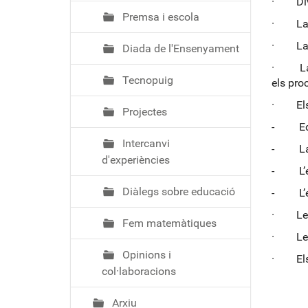
· Diver
Premsa i escola
· La ll
· La ne
Diada de l'Ensenyament
· La ne
Tecnopuig
els pro
· Els 
Projectes
- Educ
Intercanvi
- La 
d'experiències
- L’ed
Diàlegs sobre educació
- L’edu
· Les 
Fem matemàtiques
· Les 
Opinions i
· Els e
col·laboracions
Arxiu