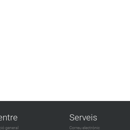
entre
Serveis
ió general
Correu electrònic