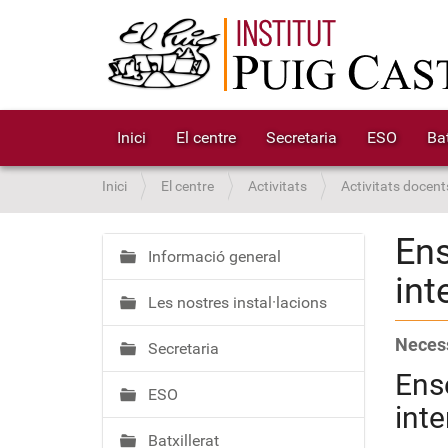
Inici
El centre
Secretaria
ESO
Bat
S
Inici
El centre
Activitats
Activitats docent
o
u
Ens
a
Informació general
N
int
:
a
Les nostres instal·lacions
v
e
Necess
Secretaria
g
Ense
a
ESO
c
inte
i
Batxillerat