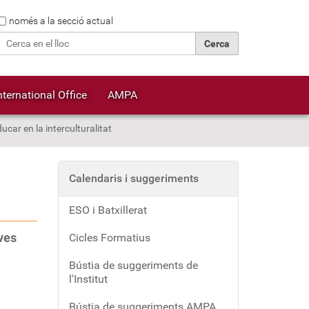
Cerca
només a la secció actual
Cerca avançada…
nternational Office
AMPA
ucar en la interculturalitat
Calendaris i suggeriments
ESO i Batxillerat
ves
Cicles Formatius
Bústia de suggeriments de
l'Institut
Bústia de suggeriments AMPA