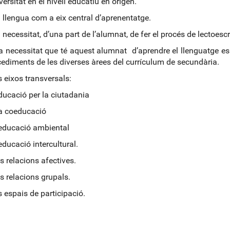
sitat en el nivell educatiu en origen.
engua com a eix central d’aprenentatge.
cessitat, d’una part de l’alumnat, de fer el procés de lectoescr
cessitat que té aquest alumnat d’aprendre el llenguatge esp
cediments de les diverses àrees del currículum de secundària.
eixos transversals:
ació per la ciutadania
coeducació
ucació ambiental
cació intercultural.
relacions afectives.
relacions grupals.
spais de participació.