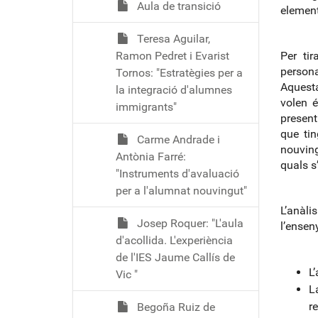
Aula de transició
element
Teresa Aguilar,
Ramon Pedret i Evarist
Per tir
persona
Tornos: "Estratègies per a
Aquesta
la integració d'alumnes
volen 
immigrants"
present
que tin
Carme Andrade i
nouving
Antònia Farré:
quals s’
"Instruments d'avaluació
per a l'alumnat nouvingut"
L’anàli
Josep Roquer: "L'aula
l’ensen
d'acollida. L'experiència
de l'IES Jaume Callís de
L
Vic "
L
r
Begoña Ruiz de