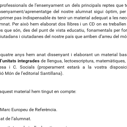
rofessionals de l’ensenyament un dels principals reptes que 
nsenyament/aprenentatge del nostre alumnat sigui òptim, per
 primer pas índispensable és tenir un material adequat a les nec
umnat. Per això hem elaborat dos llibres i un CD on es treballen 
s que són, des del punt de vista educatiu, fonamentals per fo
ciutadans i ciutadanes del nostre país que arriben d’arreu del mó
quatre anys hem anat dissenyant i elaborant un material bas
d’unitats integrades
de llengua, lectoescriptura, matemàtiques, 
lesa i C. Socials (properament estarà a la vostra disposic
ió Món de l’editorial Santillana).
 aquest material hem tingut en compte:
arc Europeu de Referència.
 de l’alumnat.