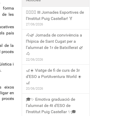
.
a forma
🏃‍♀️🏃‍♂️ III Jornades Esportives de
s de les
l'Institut Puig Castellar! 🏅
27/06/2026
catives
els país
🐴🌿 Jornada de convivència a
l’hípica de Sant Cugat per a
al de la
l’alumnat de 1r de Batxillerat 🌿
l procés
🐴
22/06/2026
ística i
.
🎢☀️ Viatge de fi de curs de 3r
d’ESO a PortAventura World ☀️
🎢
s eixos
20/06/2026
ligar en
 procés
🎓✨ Emotiva graduació de
l’alumnat de 4t d’ESO de
l’Institut Puig Castellar ✨🎓