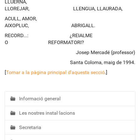
LLUERNA,
LLOREJAR, LLENGUA, LLAURADA,
ACULL, AMOR,
AIXOPLUC, ABRIGALL.
RECORD...: ¿REIALME
O REFORMATORI?
Josep Mercadé (professor)
Santa Coloma, maig de 1994.
[
Tornar a la pàgina principal d'aquesta secció
.]
Informació general
N
a
Les nostres instal·lacions
v
e
Secretaria
g
a