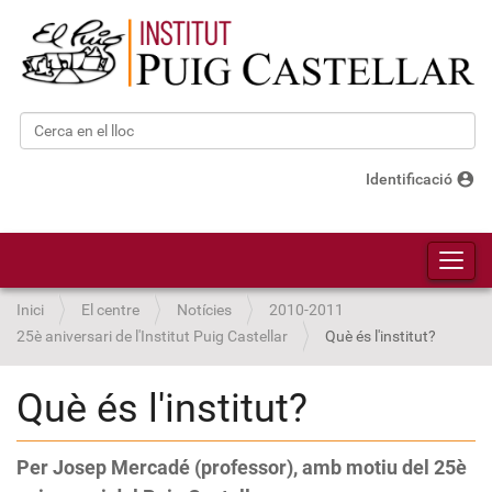
Cerca
Cerca avançada…
account_circle
Identificació
Toggl
Inici
El centre
Notícies
2010-2011
25è aniversari de l'Institut Puig Castellar
Què és l'institut?
Què és l'institut?
Per Josep Mercadé (professor), amb motiu del 25è