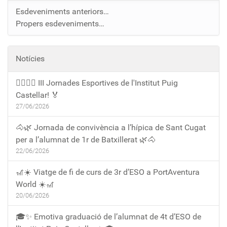
Esdeveniments anteriors…
Propers esdeveniments…
Notícies
🏃‍♀️🏃‍♂️ III Jornades Esportives de l'Institut Puig
Castellar! 🏅
27/06/2026
🐴🌿 Jornada de convivència a l’hípica de Sant Cugat
per a l’alumnat de 1r de Batxillerat 🌿🐴
22/06/2026
🎢☀️ Viatge de fi de curs de 3r d’ESO a PortAventura
World ☀️🎢
20/06/2026
🎓✨ Emotiva graduació de l’alumnat de 4t d’ESO de