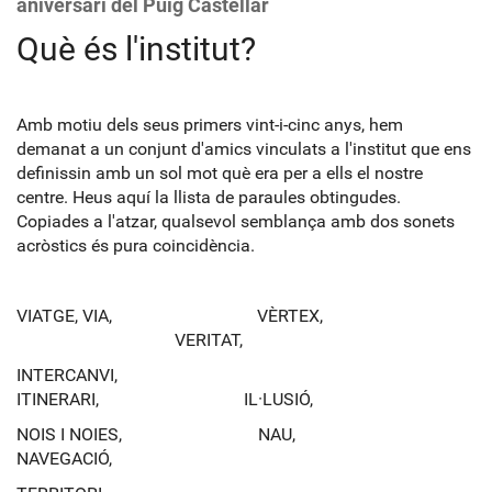
aniversari del Puig Castellar
Què és l'institut?
Amb motiu dels seus primers vint-i-cinc anys, hem
demanat a un conjunt d'amics vinculats a l'institut que ens
definissin amb un sol mot què era per a ells el nostre
centre. Heus aquí la llista de paraules obtingudes.
Copiades a l'atzar, qualsevol semblança amb dos sonets
acròstics és pura coincidència.
VIATGE, VIA, VÈRTEX,
VERITAT,
INTERCANVI,
ITINERARI, IL·LUSIÓ,
NOIS I NOIES, NAU,
NAVEGACIÓ,