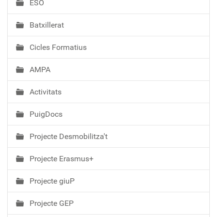
ESO
c
i
Batxillerat
ó
Cicles Formatius
AMPA
Activitats
PuigDocs
Projecte Desmobilitza't
Projecte Erasmus+
Projecte giuP
Projecte GEP