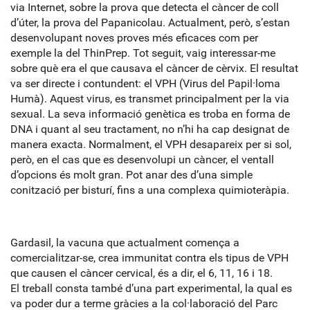
via Internet, sobre la prova que detecta el càncer de coll
d’úter, la prova del Papanicolau. Actualment, però, s’estan
desenvolupant noves proves més eficaces com per
exemple la del ThinPrep. Tot seguit, vaig interessar-me
sobre què era el que causava el càncer de cèrvix. El resultat
va ser directe i contundent: el VPH (Virus del Papil·loma
Humà). Aquest virus, es transmet principalment per la via
sexual. La seva informació genètica es troba en forma de
DNA i quant al seu tractament, no n’hi ha cap designat de
manera exacta. Normalment, el VPH desapareix per si sol,
però, en el cas que es desenvolupi un càncer, el ventall
d’opcions és molt gran. Pot anar des d’una simple
conització per bisturí, fins a una complexa quimioteràpia.
Gardasil, la vacuna que actualment comença a
comercialitzar-se, crea immunitat contra els tipus de VPH
que causen el càncer cervical, és a dir, el 6, 11, 16 i 18.
El treball consta també d’una part experimental, la qual es
va poder dur a terme gràcies a la col·laboració del Parc