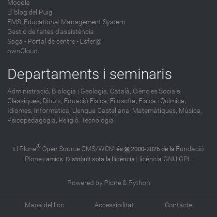
Moodle
El blog del Puig
EMS: Educational Management System
Gestió de faltes d'assistència
Saga
-
Portal de centre - Esfer@
ownCloud
Departaments i seminaris
Administració,
Biologia i Geologia,
Català,
Ciències Socials,
Clàssiques,
Dibuix,
Eduació Física,
Filosofia,
Física i Química,
Idiomes,
Informàtica,
Llengua Castellana,
Matemàtiques,
Música,
Psicopedagogia,
Religió,
Tecnologia
®
Plone
Open Source CMS/WCM
Fundació
El
és
©
2000-2026 de la
Plone
Llicència GNU GPL
i amics. Distribuït sota la llicència
.
Powered by Plone & Python
Mapa del lloc
Accessibilitat
Contacte