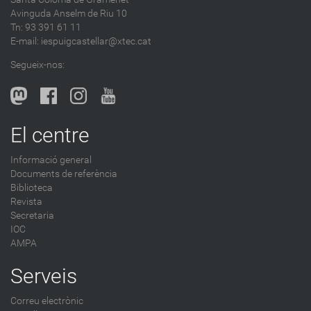
e
Avinguda Anselm de Riu 10
s
Tn: 93 391 61 11
a
E-mail:
iespuigcastellar@xtec.cat
l
Segueix-nos:
b
l
o
g
El centre
-
Informació general
Documents de referència
Biblioteca
Revista
Secretaria
IOC
AMPA
Serveis
Correu electrònic