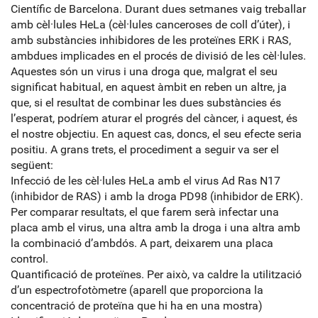
Científic de Barcelona. Durant dues setmanes vaig treballar
amb cèl·lules HeLa (cèl·lules canceroses de coll d’úter), i
amb substàncies inhibidores de les proteïnes ERK i RAS,
ambdues implicades en el procés de divisió de les cèl·lules.
Aquestes són un virus i una droga que, malgrat el seu
significat habitual, en aquest àmbit en reben un altre, ja
que, si el resultat de combinar les dues substàncies és
l’esperat, podríem aturar el progrés del càncer, i aquest, és
el nostre objectiu. En aquest cas, doncs, el seu efecte seria
positiu. A grans trets, el procediment a seguir va ser el
següent:
Infecció de les cèl·lules HeLa amb el virus Ad Ras N17
(inhibidor de RAS) i amb la droga PD98 (inhibidor de ERK).
Per comparar resultats, el que farem serà infectar una
placa amb el virus, una altra amb la droga i una altra amb
la combinació d’ambdós. A part, deixarem una placa
control.
Quantificació de proteïnes. Per això, va caldre la utilització
d’un espectrofotòmetre (aparell que proporciona la
concentració de proteïna que hi ha en una mostra)