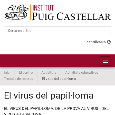
Cerca
Cerca avançada…
account_circle
Identificació
Toggl
Inici
El centre
Activitats
Activitats educatives
Treballs de recerca
El virus del papil·loma
El virus del papil·loma
EL VIRUS DEL PAPIL·LOMA: DE LA PROVA AL VIRUS I DEL
VIRUS A LA VACUNA