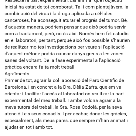
Respecte la part experimental, cal afirmar que l’objectiu
inicial ha estat de tot corroborat. Tal i com plantejàvem, la
combinació del virus i la droga aplicada a cèl·lules
canceroses, ha aconseguit aturar el progrés del tumor. Bé,
d’aquesta manera, podríem pensar que això podria servir
com a tractament, però, no és així. Només hem fet estudis
en el laboratori, per tant, perquè això fos possible s’haurien
de realitzar moltes investigacions per veure si l’aplicació
d’aquest mètode podria causar danys greus a les zones
sanes del voltant. De la fase experimental a l’aplicació
pràctica encara falta molt treball.
Agraïments
Primer de tot, agrair la col·laboració del Parc Científic de
Barcelona, i en concret a la Dra. Dèlia Zafra, que em va
orientar i facilitar l’accés al laboratori on realitzar la part
experimental del meu treball. També voldria agrair a la
meva tutora del treball, la Sra. Rosa Codolà, per la seva
atenció i els seus consells. I per acabar, donar les gràcies,
especialment, als meus pares, que sempre m’han animat i
ajudat en tot i amb tot.