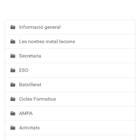
Informació general
N
a
Les nostres instal·lacions
v
e
Secretaria
g
a
ESO
c
i
Batxillerat
ó
Cicles Formatius
AMPA
Activitats