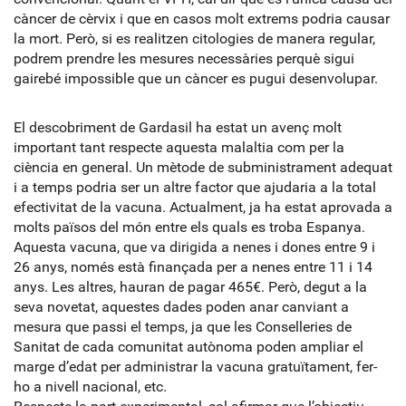
càncer de cèrvix i que en casos molt extrems podria causar
la mort. Però, si es realitzen citologies de manera regular,
podrem prendre les mesures necessàries perquè sigui
gairebé impossible que un càncer es pugui desenvolupar.
El descobriment de Gardasil ha estat un avenç molt
important tant respecte aquesta malaltia com per la
ciència en general. Un mètode de subministrament adequat
i a temps podria ser un altre factor que ajudaria a la total
efectivitat de la vacuna. Actualment, ja ha estat aprovada a
molts països del món entre els quals es troba Espanya.
Aquesta vacuna, que va dirigida a nenes i dones entre 9 i
26 anys, només està finançada per a nenes entre 11 i 14
anys. Les altres, hauran de pagar 465€. Però, degut a la
seva novetat, aquestes dades poden anar canviant a
mesura que passi el temps, ja que les Conselleries de
Sanitat de cada comunitat autònoma poden ampliar el
marge d’edat per administrar la vacuna gratuïtament, fer-
ho a nivell nacional, etc.