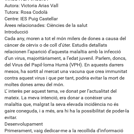
Autora: Victoria Arias Vall
Tutora: Rosa Codolà
Centre: IES Puig Castellar
Àrees relacionades: Ciències de la salut
Introducció
Cada any, moren a tot el món milers de dones a causa del
càncer de cèrvix o de coll d’úter. Estudis detallats
relacionen l’aparició d’aquesta malaltia amb la infecció
d’un virus, majoritàriament, a l’edat juvenil. Parlem, doncs,
del Virus del Papil·loma Humà (VPH). En aquests darrers
mesos, ha sortit al mercat una vacuna que crea immunitat
contra aquest virus i que per tant, podria evitar la mort de
moltes dones arreu del món.
L’ interès per aquest tema, ve donat per l’actualitat del
mateix. La meva intenció, era donar a conèixer una
malaltia que, malgrat la seva elevada incidència no és
gaire coneguda, i a més, ara hi ha la possibilitat de poder-la
evitar.
Desenvolupament
Primerament, vaig dedicar-me a la recollida d’informació