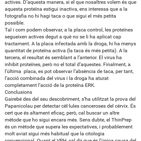
actives. D’aquesta manera, si el que nosaltres volem és que
aquesta proteïna estigui inactiva, ens interessa que a la
fotografia no hi hagi taca o que sigui el més petita
possible.
Tal i com podem observar, a la placa control, les proteïnes
segueixen actives degut a què no se li ha aplicat cap
tractament. A la placa infectada amb la droga, hi ha menys
quantitat de proteïna activa (la taca és més petita). A la
tercera, el resultat és semblant a l’anterior. El virus ha
inhibit proteïnes, però no el total d’aquestes. Finalment, a
l’última placa, es pot observar l’absència de taca, per tant,
l’acció combinada del virus i la droga ha aturat
completament l’acció de la proteïna ERK.
Conclusions
Gairebé des del seu descobriment, s’ha utilitzat la prova del
Papanicolau per detectar cèl·lules canceroses del cèrvix. És
cert que és altament eficaç, però, cal buscar un altre
mètode que ho sigui encara més. Sens dubte, el ThinPrep
és un mètode que supera les expectatives, i probablement
molt aviat sigui més habitual que la citologia
convencional. Quant el VPH, cal dir que és l’única causa del