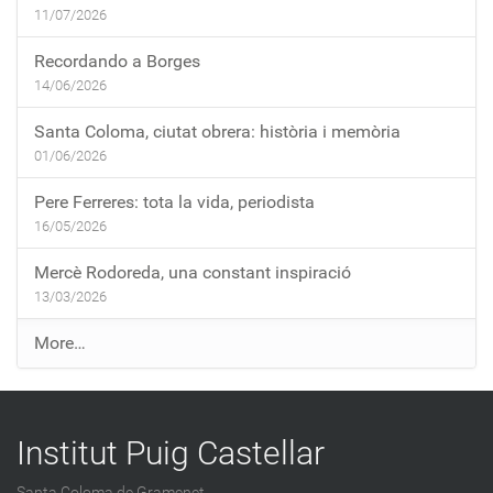
11/07/2026
Recordando a Borges
14/06/2026
Santa Coloma, ciutat obrera: història i memòria
01/06/2026
Pere Ferreres: tota la vida, periodista
16/05/2026
Mercè Rodoreda, una constant inspiració
13/03/2026
E
More…
n
t
r
Institut Puig Castellar
a
d
Santa Coloma de Gramenet