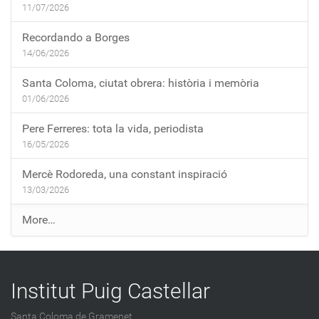
11/07/2026
Recordando a Borges
14/06/2026
Santa Coloma, ciutat obrera: història i memòria
01/06/2026
Pere Ferreres: tota la vida, periodista
16/05/2026
Mercè Rodoreda, una constant inspiració
13/03/2026
E
More…
n
t
r
Institut Puig Castellar
a
d
Santa Coloma de Gramenet