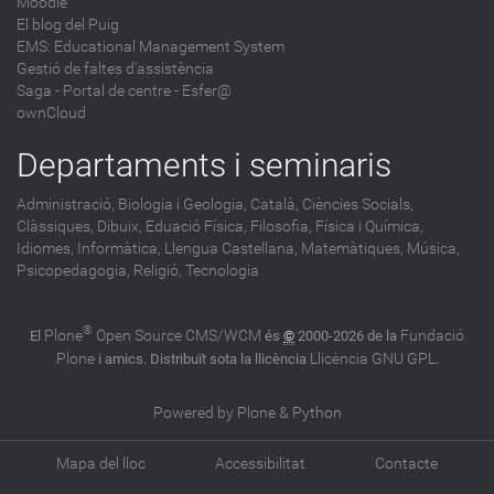
Moodle
El blog del Puig
EMS: Educational Management System
Gestió de faltes d'assistència
Saga
-
Portal de centre - Esfer@
ownCloud
Departaments i seminaris
Administració,
Biologia i Geologia,
Català,
Ciències Socials,
Clàssiques,
Dibuix,
Eduació Física,
Filosofia,
Física i Química,
Idiomes,
Informàtica,
Llengua Castellana,
Matemàtiques,
Música,
Psicopedagogia,
Religió,
Tecnologia
®
Plone
Open Source CMS/WCM
Fundació
El
és
©
2000-2026 de la
Plone
Llicència GNU GPL
i amics. Distribuït sota la llicència
.
Powered by Plone & Python
Mapa del lloc
Accessibilitat
Contacte