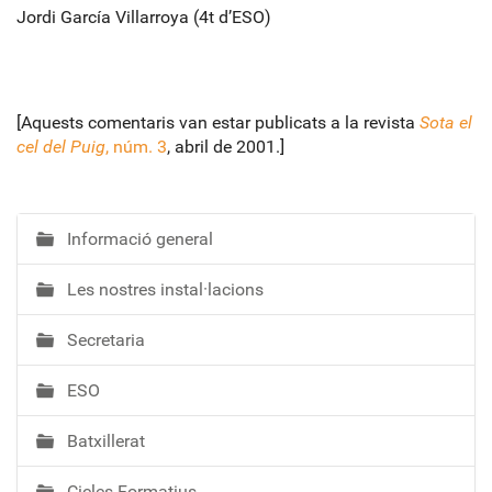
Jordi García Villarroya (4t d’ESO)
[Aquests comentaris van estar publicats a la revista
Sota el
cel del Puig
, núm. 3
, abril de 2001.]
Informació general
N
a
Les nostres instal·lacions
v
e
Secretaria
g
a
ESO
c
i
Batxillerat
ó
Cicles Formatius