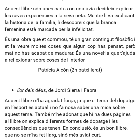
Aquest llibre són unes cartes on una àvia decideix explicar
les seves experiències a la seva néta. Mentre li va explicant
la història de la família, li descobreix que la branca
femenina està marcada per la infelicitat.
És una obra que et commou, té un gran contingut filosòfic i
et fa veure moltes coses que algun cop has pensat, però
mai no has acabat de madurar. És una novel·la que t’ajuda
a reflexionar sobre coses de l’interior.
Patrícia Alcón (2n batxillerat)
L’or dels déus
, de Jordi Sierra i Fabra
Aquest llibre m’ha agradat força, ja que el tema del dopatge
en l’esport és actual i no fa nosa saber una mica sobre
aquest tema. També m’he adonat que hi ha dues pàgines
al llibre on explica diferents formes de dopatge i les
conseqüències que tenen. En conclusió, és un bon llibre,
que no se m’ha fet llarg, sinó més aviat curt.