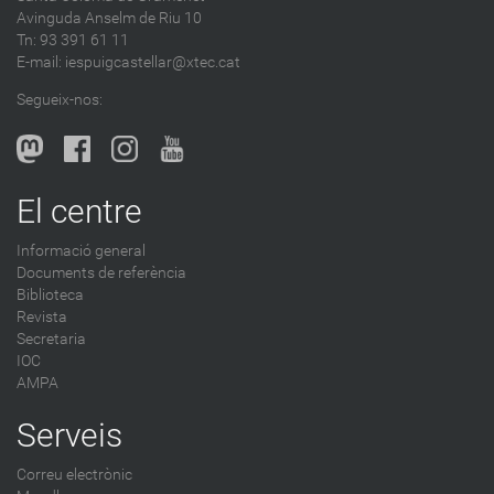
e
Avinguda Anselm de Riu 10
s
Tn: 93 391 61 11
a
E-mail:
iespuigcastellar@xtec.cat
l
Segueix-nos:
b
l
o
g
El centre
-
Informació general
Documents de referència
Biblioteca
Revista
Secretaria
IOC
AMPA
Serveis
Correu electrònic