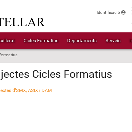
account_circle
Identificació
xillerat
Cicles Formatius
Departaments
Serveis
I
 Formatius
jectes Cicles Formatius
jectes d'SMX, ASIX i DAM