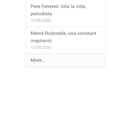
Pere Ferreres: tota la vida,
periodista
16/05/2026
Mercè Rodoreda, una constant
inspiració
13/03/2026
E
More…
n
t
r
a
d
e
s
a
l
b