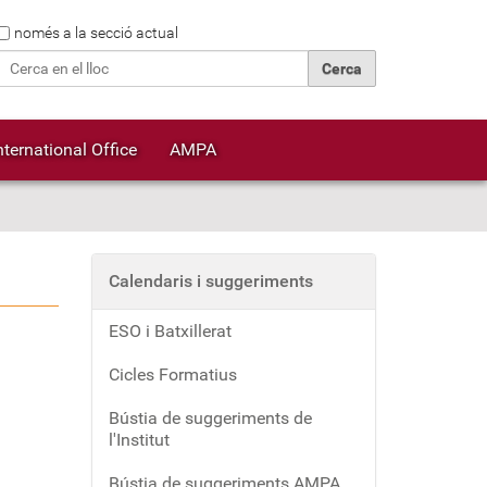
Cerca
només a la secció actual
Cerca avançada…
nternational Office
AMPA
Calendaris i suggeriments
ESO i Batxillerat
Cicles Formatius
Bústia de suggeriments de
l'Institut
Bústia de suggeriments AMPA