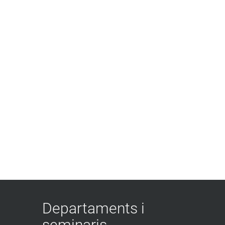
Departaments i
seminaris