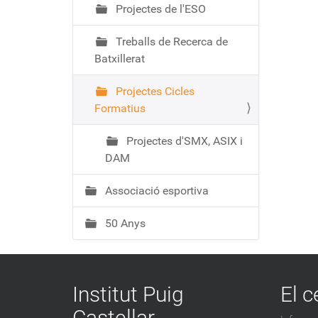
Projectes de l'ESO
Treballs de Recerca de
Batxillerat
Projectes Cicles
Formatius
Projectes d'SMX, ASIX i
DAM
Associació esportiva
50 Anys
Institut Puig
El c
Castellar