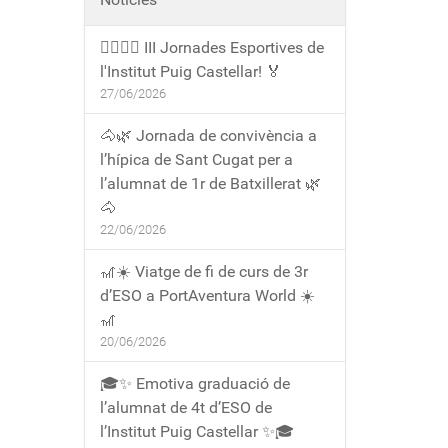
🏃‍♀️🏃‍♂️ III Jornades Esportives de
l'Institut Puig Castellar! 🏅
27/06/2026
🐴🌿 Jornada de convivència a
l’hípica de Sant Cugat per a
l’alumnat de 1r de Batxillerat 🌿
🐴
22/06/2026
🎢☀️ Viatge de fi de curs de 3r
d’ESO a PortAventura World ☀️
🎢
20/06/2026
🎓✨ Emotiva graduació de
l’alumnat de 4t d’ESO de
l’Institut Puig Castellar ✨🎓