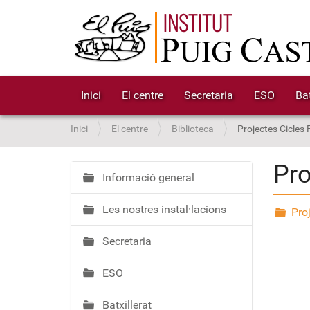
Inici
El centre
Secretaria
ESO
Bat
S
Inici
El centre
Biblioteca
Projectes Cicles
o
u
Pro
a
Informació general
N
:
a
Les nostres instal·lacions
v
Pro
e
Secretaria
g
a
ESO
c
i
Batxillerat