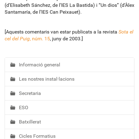
(d’Elisabeth Sánchez, de l’IES La Bastida) i “Un dios” (d’Àlex
Santamaría, de l’IES Can Peixauet).
[Aquests comentaris van estar publicats a la revista
Sota el
cel del Puig
, núm. 15
, juny de 2003.]
Informació general
N
a
Les nostres instal·lacions
v
e
Secretaria
g
a
ESO
c
i
Batxillerat
ó
Cicles Formatius