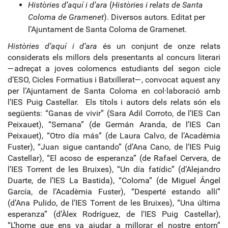
Històries d’aquí i d’ara
(
Històries i relats de Santa
Coloma de Gramenet
). Diversos autors. Editat per
l’Ajuntament de Santa Coloma de Gramenet.
Històries d’aquí i d’ara
és un conjunt de onze relats
considerats els millors dels presentants al concurs literari
—adreçat a joves colomencs estudiants del segon cicle
d’ESO, Cicles Formatius i Batxillerat—, convocat aquest any
per l’Ajuntament de Santa Coloma en col·laboració amb
l’IES Puig Castellar. Els títols i autors dels relats són els
següents: “Ganas de vivir” (Sara Adil Corroto, de l’IES Can
Peixauet), “Semana” (de Germán Aranda, de l’IES Can
Peixauet), “Otro día más” (de Laura Calvo, de l’Acadèmia
Fuster), “Juan sigue cantando” (d’Ana Cano, de l’IES Puig
Castellar), “El acoso de esperanza” (de Rafael Cervera, de
l’IES Torrent de les Bruixes), “Un día fatídic” (d’Alejandro
Duarte, de l’IES La Bastida), “Coloma” (de Miguel Ángel
García, de l’Acadèmia Fuster), “Desperté estando allí”
(d’Ana Pulido, de l’IES Torrent de les Bruixes), “Una última
esperanza” (d’Àlex Rodríguez, de l’IES Puig Castellar),
“L’home que ens va ajudar a millorar el nostre entorn”