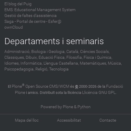
El blog del Puig
EMS: Educational Management System
Gestió de faltes d'assistència
Saga
-
Portal de centre - Esfer@
ownCloud
Departaments i seminaris
Administració,
Biologia i Geologia,
Català,
Ciències Socials,
Clàssiques,
Dibuix,
Eduació Física,
Filosofia,
Física i Química,
Idiomes,
Informàtica,
Llengua Castellana,
Matemàtiques,
Música,
Psicopedagogia,
Religió,
Tecnologia
®
Plone
Open Source CMS/WCM
Fundació
El
és
©
2000-2026 de la
Plone
Llicència GNU GPL
i amics. Distribuït sota la llicència
.
Powered by Plone & Python
Mapa del lloc
Accessibilitat
Contacte