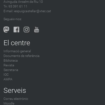
Avinguda Anselm de Riu 10
s
Tn: 93 391 61 11
a
E-mail:
iespuigcastellar@xtec.cat
l
Segueix-nos:
b
l
o
g
El centre
-
Informació general
Documents de referència
Biblioteca
Revista
Secretaria
IOC
AMPA
Serveis
Correu electrònic
Moodle