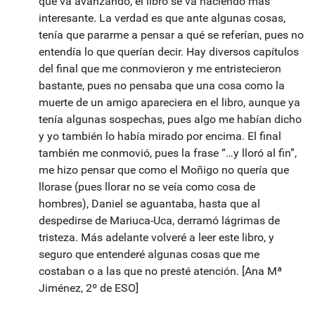
que va avanzando, el libro se va haciendo más
interesante. La verdad es que ante algunas cosas,
tenía que pararme a pensar a qué se referían, pues no
entendía lo que querían decir. Hay diversos capítulos
del final que me conmovieron y me entristecieron
bastante, pues no pensaba que una cosa como la
muerte de un amigo apareciera en el libro, aunque ya
tenía algunas sospechas, pues algo me habían dicho
y yo también lo había mirado por encima. El final
también me conmovió, pues la frase “…y lloró al fin”,
me hizo pensar que como el Moñigo no quería que
llorase (pues llorar no se veía como cosa de
hombres), Daniel se aguantaba, hasta que al
despedirse de Mariuca-Uca, derramó lágrimas de
tristeza. Más adelante volveré a leer este libro, y
seguro que entenderé algunas cosas que me
costaban o a las que no presté atención. [Ana Mª
Jiménez, 2º de ESO]