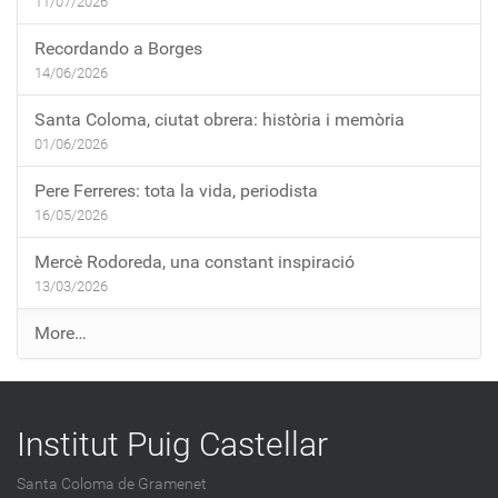
11/07/2026
Recordando a Borges
14/06/2026
Santa Coloma, ciutat obrera: història i memòria
01/06/2026
Pere Ferreres: tota la vida, periodista
16/05/2026
Mercè Rodoreda, una constant inspiració
13/03/2026
E
More…
n
t
r
Institut Puig Castellar
a
d
Santa Coloma de Gramenet
e