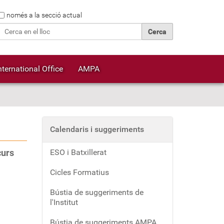
Cerca
només a la secció actual
Cerca avançada…
nternational Office
AMPA
Calendaris i suggeriments
curs
ESO i Batxillerat
Cicles Formatius
Bústia de suggeriments de
l'Institut
Bústia de suggeriments AMPA