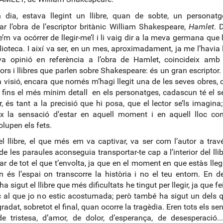
 dia, estava llegint un llibre, quan de sobte, un personatg
r l’obra de l’escriptor britànic William Shakespeare,
Hamlet
. 
se’m va ocórrer de llegir-me’l i li vaig dir a la meva germana que 
blioteca. I així va ser, en un mes, aproximadament, ja me l’havia
a opinió en referència a l’obra de Hamlet, coincideix amb 
ors i llibres que parlen sobre Shakespeare: és un gran escriptor
 visió, encara que només m’hagi llegit una de les seves obres, 
 fins el més mínim detall en els personatges, cadascun té el s
r, és tant a la precisió que hi posa, que el lector se’ls imagin
x la sensació d’estar en aquell moment i en aquell lloc co
lupen els fets.
el llibre, el que més em va captivar, va ser com l’autor a trav
e les paraules aconseguia transportar-te cap a l’interior del llib
ar de tot el que t’envolta, ja que en el moment en que estàs llegi
 és l’espai on transcorre la història i no el teu entorn. En def
a sigut el llibre que més dificultats he tingut per llegir, ja que fe
c al que jo no estic acostumada; però també ha sigut un dels
radat, sobretot el final, quan ocorre la tragèdia. Eren tots els se
de tristesa, d’amor, de dolor, d’esperança, de desesperació..