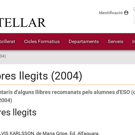
account_circle
Identificació
xillerat
Cicles Formatius
Departaments
Serveis
I
004)
bres llegits (2004)
aris d'alguns llibres recomanats pels alumnes d'ESO (
2004)
res llegits
LVIS KARLSSON, de Maria Gripe. Ed. Alfaguara.