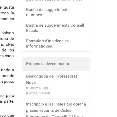
e gusta
Bústia de suggeriments
 toda la
alumnes
rasol en
Bústia de suggeriments Consell
Escolar
s salvan
 ropa de
Formulari d'incidències
, Elvis
informàtiques
 de los
 es cada
Propers esdeveniments
r nada a
omprende
Benvinguda del Professorat
un poco,
Novell
01/09/2026
08:30
(Europe/Madrid)
no, pero
a parte,
Inscripció a les llistes per optar a
places vacants de Cicles
sivo que
Formatius de Grau Mitjà i Grau