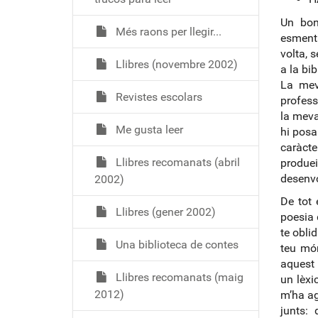
Un bon
Més raons per llegir...
esmenta
volta, 
Llibres (novembre 2002)
a la bi
La mev
Revistes escolars
profess
la meva
Me gusta leer
hi posa
caràcte
Llibres recomanats (abril
produei
desenvo
2002)
De tot 
Llibres (gener 2002)
poesia d
te oblid
Una biblioteca de contes
teu món
aquest h
Llibres recomanats (maig
un lèxi
2012)
m’ha ag
junts: 