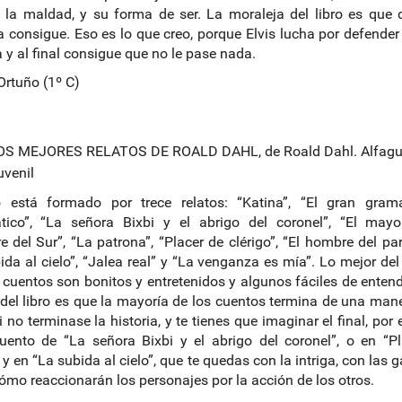
 la maldad, y su forma de ser. La moraleja del libro es que 
la consigue. Eso es lo que creo, porque Elvis lucha por defender
a y al final consigue que no le pase nada.
rtuño (1º C)
OS MEJORES RELATOS DE ROALD DAHL, de Roald Dahl. Alfagu
uvenil
ro está formado por trece relatos: “Katina”, “El gran grama
tico”, “La señora Bixbi y el abrigo del coronel”, “El mayo
 del Sur”, “La patrona”, “Placer de clérigo”, “El hombre del pa
ida al cielo”, “Jalea real” y “La venganza es mía”. Lo mejor del 
 cuentos son bonitos y entretenidos y algunos fáciles de entend
 del libro es que la mayoría de los cuentos termina de una mane
 no terminase la historia, y te tienes que imaginar el final, por 
uento de “La señora Bixbi y el abrigo del coronel”, o en “P
” y en “La subida al cielo”, que te quedas con la intriga, con las 
ómo reaccionarán los personajes por la acción de los otros.