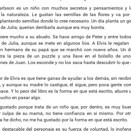
Karlsson es un niño con muchos secretos y pensamientos y l
a naturaleza. Le gustan las semillas de las flores y va por
plantando semillas donde lo cree necesario. Un día planta un gi
 de Julia; querían derribarla aunque era muy bonita.
uiere mucho a su abuelo. Se hace amigo de Peter y entre todo
 de Julia, aunque se mete en algunos líos. A Elvis le regalan
un hermano de su papá que se marchó con nueve años. Un día
tra la pieza de un puzzle y una llave en el bolsillo de uno
nes de Juan. Los esconde y no los saca hasta descubrir lo que
r de Elvis es que tiene ganas de ayudar a los demás, sin recibi
 y aunque su madre lo castigue, él sigue, pero poca gente c
hace. Y lo peor del libro es la forma en que está escrito, aburre 
ucho en pasar algo.
ustado porque trata de un niño que, por dentro, es muy bue
 culpa de su mamá, no tiene confianza en sí mismo. Por otr
 he dicho, no me ha gustado por la forma en que está escrito.
destacable del personaje es su fuerza de voluntad, lo inofen