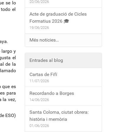
20/06/2026
ue se lo
todo el
Acte de graduació de Cicles
Formatius 2026 🎓
19/06/2026
Més notícies…
aya.
 largo y
gusta el
Entrades al blog
nal de la
 llamado
Cartas de Fifí
11/07/2026
o que es
 es para
Recordando a Borges
 la vez,
14/06/2026
Santa Coloma, ciutat obrera:
de ESO)
història i memòria
01/06/2026