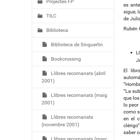
Projectes FP
es ante
sigue, 
TILC
de Juli
Rubén O
Biblioteca
Biblioteca de Singuerlin
L
Bookcrossing
J
El lib
Llibres recomanats (abril
automá
2001)
“Hombre
“La sub
Llibres recomanats (maig
que los
2001)
lo peor
como si
Llibres recomanats
en el c
(novembre 2001)
clérigo
saber c
Llibres recomanats (març