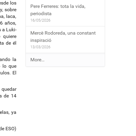
esde los
Pere Ferreres: tota la vida,
y, sobre
periodista
a, laca,
16/05/2026
6 años,
 a Luki-
Mercè Rodoreda, una constant
 quiere
inspiració
ta de él
13/03/2026
nando la
E
More…
o lo que
n
ulos. El
t
r
a
e quedar
as de 14
d
e
s
elas, ya
a
l
de ESO)
b