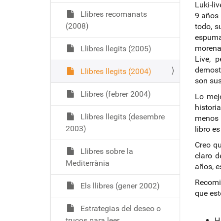
Luki-li
Llibres recomanats
9 años 
(2008)
todo, s
espuma
morena,
Llibres llegits (2005)
Live, 
demostr
Llibres llegits (2004)
son su
Llibres (febrer 2004)
Lo mejo
histori
Llibres llegits (desembre
menos m
2003)
libro e
Creo qu
Llibres sobre la
claro d
Mediterrània
años, e
Recomie
Els llibres (gener 2002)
que est
Estrategias del deseo o
trucos para leer
H