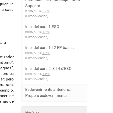
quien la
Superior
 la casa
07/09/2026
07:00
(Europe/Madrid)
Inici del curs 1 ESO
08/09/2026
10:00
(Europe/Madrid)
ara
Inici del curs 1 i 2 FP bàsica
08/09/2026
10:30
tizador
(Europe/Madrid)
rdomo”,
raguas”,
Inici del curs 2, 3 i 4 d'ESO
libro es
08/09/2026
11:00
er; pero
(Europe/Madrid)
ra rara,
Esdeveniments anteriors…
ejemplo,
Propers esdeveniments…
lacer de
ganas de
Notícies