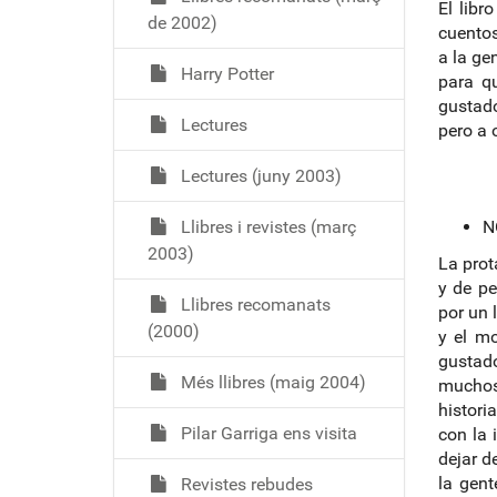
El lib
de 2002)
cuentos
a la ge
Harry Potter
para q
gustado
Lectures
pero a 
Lectures (juny 2003)
Llibres i revistes (març
N
2003)
La prot
y de pe
Llibres recomanats
por un 
(2000)
y el m
gustad
Més llibres (maig 2004)
muchos 
histori
Pilar Garriga ens visita
con la 
dejar d
la gent
Revistes rebudes