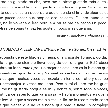
ro me ha gustado mucho, pero me hubiese gustado más si en 
 se aclarase el final, aunque te lo puedas imaginar. Se lo reco
nte que piensa un poco, para que entienda el final de algunos c
ue pueda sacar sus propias deducciones. El libro, aunque 
, no lo volvería a leer, porque a mí se me ha hecho un poco
otras personas tal vez les guste un poco más que a mí.
Cristina Sánchez Lafuente (1º
O VUELVAS A LEER JANE EYRE, de Carmen Gómez Ojea. Ed. An
agonista de este libro es Jimena, una chica de 15 años, gorda
lo largo que siempre lleva recogido con una goma. Está obs
libro titulado
Jane Eyre
. Lo mejor de este libro es la historia qu
omento en que Jimena y Samuel se declaran. Lo que meno
o es que muchas veces se mezcla un tema con otro y que, c
personajes, a veces me liaba. Pero a mí el libro me ha gus
a me ha gustado porque es muy bonita y, sobre todo, a veces,
intriga de saber lo que va a pasar y había momentos en que 
e leer. Aunque a veces me hiciese un lío, se lo recomiendo sobr
e que piensa que no vale nada, que porque tiene un complej