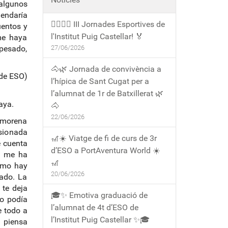
algunos
mendaría
🏃‍♀️🏃‍♂️ III Jornades Esportives de
uentos y
l'Institut Puig Castellar! 🏅
me haya
 pesado,
27/06/2026
🐴🌿 Jornada de convivència a
 de ESO)
l’hípica de Sant Cugat per a
l’alumnat de 1r de Batxillerat 🌿
aya.
🐴
22/06/2026
, morena
esionada
🎢☀️ Viatge de fi de curs de 3r
e cuenta
d’ESO a PortAventura World ☀️
s me ha
🎢
omo hay
20/06/2026
tado. La
 te deja
🎓✨ Emotiva graduació de
no podía
l’alumnat de 4t d’ESO de
e todo a
l’Institut Puig Castellar ✨🎓
o piensa