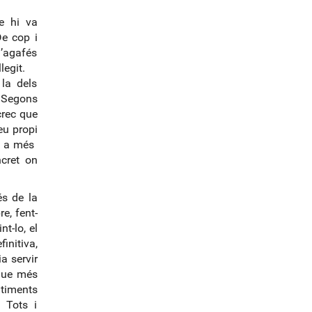
l
e hi va
o
De cop i
g
l’agafés
-
 llegit.
la dels
. Segons
crec que
eu propi
a; a més
ncret on
és de la
re, fent-
nt-lo, el
initiva,
ia servir
 que més
ntiments
. Tots i