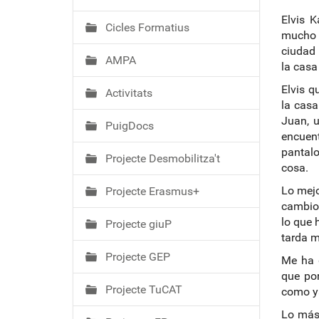
ó
Elvis 
Cicles Formatius
mucho l
ciudad 
AMPA
la casa
Elvis q
Activitats
la casa
Juan, 
PuigDocs
encuen
pantalo
Projecte Desmobilitza't
cosa.
Lo mejo
Projecte Erasmus+
cambio,
lo que 
Projecte giuP
tarda m
Projecte GEP
Me ha g
que por
Projecte TuCAT
como ya
Lo más 