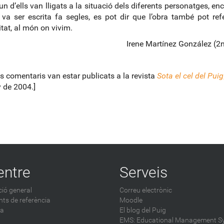
n d’ells van lligats a la situació dels diferents personatges, en
va ser escrita fa segles, es pot dir que l’obra també pot refe
itat, al món on vivim.
Irene Martínez González (2
s comentaris van estar publicats a la revista
Sota el cel del Puig
y de 2004.]
entre
Serveis
ió general
Correu electrònic
ts de referència
Moodle
ca
El blog del Puig
EMS: Educational Management S