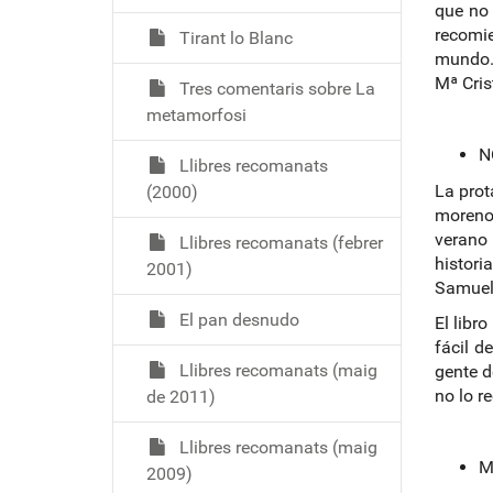
que no 
recomi
Tirant lo Blanc
mundo
Mª Cris
Tres comentaris sobre La
metamorfosi
N
Llibres recomanats
La prot
(2000)
moreno 
verano
Llibres recomanats (febrer
histori
2001)
Samuel
El pan desnudo
El libr
fácil d
Llibres recomanats (maig
gente d
no lo r
de 2011)
Llibres recomanats (maig
M
2009)