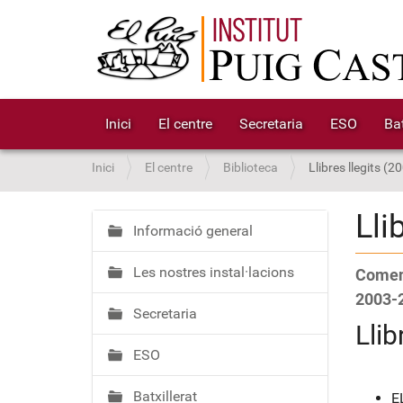
Inici
El centre
Secretaria
ESO
Bat
S
Inici
El centre
Biblioteca
Llibres llegits (2
o
u
Lli
a
Informació general
N
:
a
Les nostres instal·lacions
Coment
v
e
2003-
Secretaria
g
Llib
a
ESO
c
i
Batxillerat
E