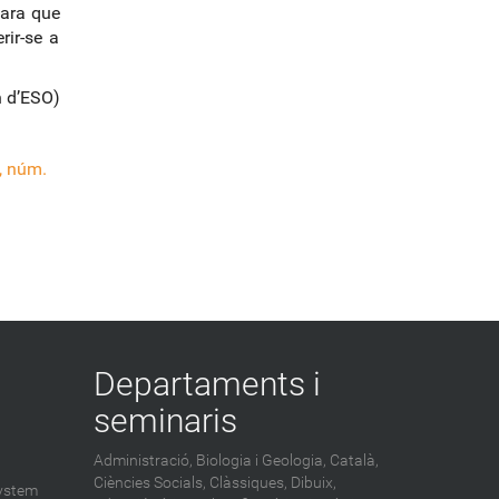
cara que
rir-se a
n d’ESO)
, núm.
Departaments i
seminaris
Administració,
Biologia i Geologia,
Català,
Ciències Socials,
Clàssiques,
Dibuix,
ystem