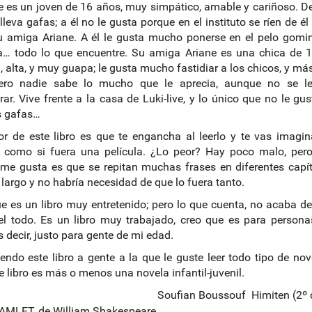
ve es un joven de 16 años, muy simpático, amable y cariñoso. D
lleva gafas; a él no le gusta porque en el instituto se ríen de él 
u amiga Ariane. A él le gusta mucho ponerse en el pelo gomin
… todo lo que encuentre. Su amiga Ariane es una chica de 1
 alta, y muy guapa; le gusta mucho fastidiar a los chicos, y más
pero nadie sabe lo mucho que le aprecia, aunque no se le
ar. Vive frente a la casa de Luki-live, y lo único que no le gus
s gafas…
r de este libro es que te engancha al leerlo y te vas imagi
a como si fuera una película. ¿Lo peor? Hay poco malo, per
e gusta es que se repitan muchas frases en diferentes capít
s largo y no habría necesidad de que lo fuera tanto.
e es un libro muy entretenido; pero lo que cuenta, no acaba d
el todo. Es un libro muy trabajado, creo que es para person
s decir, justo para gente de mi edad.
ndo este libro a gente a la que le guste leer todo tipo de nov
e libro es más o menos una novela infantil-juvenil.
Soufian Boussouf Himiten (2º 
AMLET, de William Shakespeare.