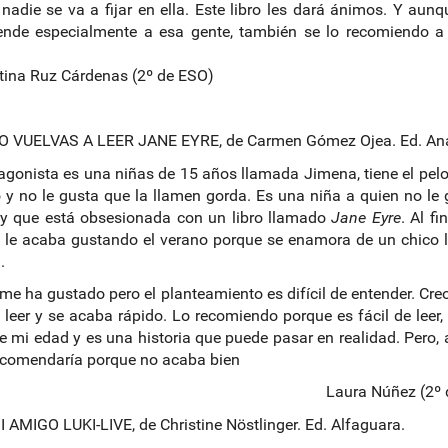
nadie se va a fijar en ella. Este libro les dará ánimos. Y aunq
ende especialmente a esa gente, también se lo recomiendo a 
.
tina Ruz Cárdenas (2º de ESO)
O VUELVAS A LEER JANE EYRE, de Carmen Gómez Ojea. Ed. An
agonista es una niñas de 15 años llamada Jimena, tiene el pelo
y no le gusta que la llamen gorda. Es una niña a quien no le 
 y que está obsesionada con un libro llamado
Jane Eyre
. Al fi
a le acaba gustando el verano porque se enamora de un chico
.
o me ha gustado pero el planteamiento es difícil de entender. Cre
e leer y se acaba rápido. Lo recomiendo porque es fácil de leer,
e mi edad y es una historia que puede pasar en realidad. Pero, a
ecomendaría porque no acaba bien
Laura Núñez (2º 
I AMIGO LUKI-LIVE, de Christine Nöstlinger. Ed. Alfaguara.