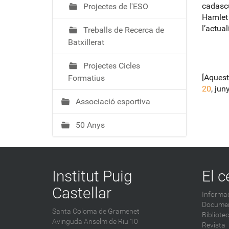
cadascu
Projectes de l'ESO
Hamlet 
l’actual
Treballs de Recerca de
Batxillerat
Projectes Cicles
[Aquest
Formatius
20
, jun
Associació esportiva
50 Anys
Institut Puig
El c
Castellar
Informac
Documen
Santa Coloma de Gramenet
Bibliote
Avinguda Anselm de Riu 10
Revista