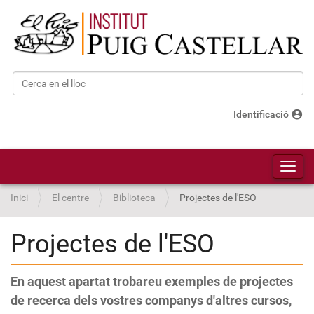
Cerca
Cerca avançada…
account_circle
Identificació
Toggl
Inici
El centre
Biblioteca
Projectes de l'ESO
Projectes de l'ESO
En aquest apartat trobareu exemples de projectes
de recerca dels vostres companys d'altres cursos,