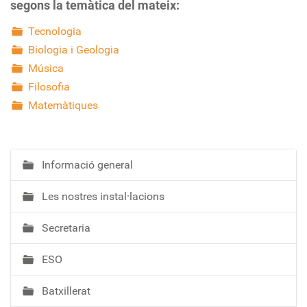
segons la temàtica del mateix:
Tecnologia
Biologia i Geologia
Música
Filosofia
Matemàtiques
Informació general
N
a
Les nostres instal·lacions
v
e
Secretaria
g
a
ESO
c
i
Batxillerat
ó