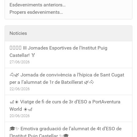
Esdeveniments anteriors…
Propers esdeveniments…
Notícies
🏃‍♀️🏃‍♂️ III Jornades Esportives de l'Institut Puig
Castellar! 🏅
27/06/2026
🐴🌿 Jornada de convivència a l’hípica de Sant Cugat
per a l’alumnat de 1r de Batxillerat 🌿🐴
22/06/2026
🎢☀️ Viatge de fi de curs de 3r d’ESO a PortAventura
World ☀️🎢
20/06/2026
🎓✨ Emotiva graduació de l’alumnat de 4t d’ESO de
l’Institut Puig Castellar ✨🎓