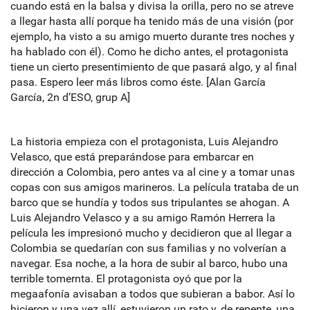
cuando está en la balsa y divisa la orilla, pero no se atreve
a llegar hasta allí porque ha tenido más de una visión (por
ejemplo, ha visto a su amigo muerto durante tres noches y
ha hablado con él). Como he dicho antes, el protagonista
tiene un cierto presentimiento de que pasará algo, y al final
pasa. Espero leer más libros como éste. [Alan García
García, 2n d’ESO, grup A]
La historia empieza con el protagonista, Luis Alejandro
Velasco, que está preparándose para embarcar en
dirección a Colombia, pero antes va al cine y a tomar unas
copas con sus amigos marineros. La película trataba de un
barco que se hundía y todos sus tripulantes se ahogan. A
Luis Alejandro Velasco y a su amigo Ramón Herrera la
película les impresionó mucho y decidieron que al llegar a
Colombia se quedarían con sus familias y no volverían a
navegar. Esa noche, a la hora de subir al barco, hubo una
terrible tomernta. El protagonista oyó que por la
megaafonía avisaban a todos que subieran a babor. Así lo
hicieron y una vez allí, estuvieron un rato y, de repente, una