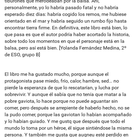
tiburones que merodeaban por la balsa. Ahí,
personalmente, yo lo habría pasado fatal y no habría
esperado diez días: habría cogido los remos, me hubiese
orientado en el mar y habría seguido un rumbo fijo hasta
encontrar tierra firme. En definitiva, este libro está bien, lo
que pasa es que el autor podría haber acortado la historia,
sobre todo los momentos en que el personaje está en la
balsa, pero así está bien. [Yolanda Fernández Medina, 2º
de ESO, grupo B]
El libro me ha gustado mucho, porque aunque el
protagonista pase miedo, frío, calor, hambre, sed… no
pierde la esperanza de que lo rescatarían, y lucha por
sobrevivir. Y aunque él sabía que no tenía que matar a la
pobre gaviota, lo hace porque no puede aguantar sin
comer, pero después se arrepiente de haberlo hecho, no se
la pudo comer, porque las gaviotan lo habían acompañado
y lo habían guiado. Y me gustq que después que todo el
mundo lo toma por un héroe, él sigue sintiéndose la misma
persona. Y también me gusta que auqneu esté perdido en