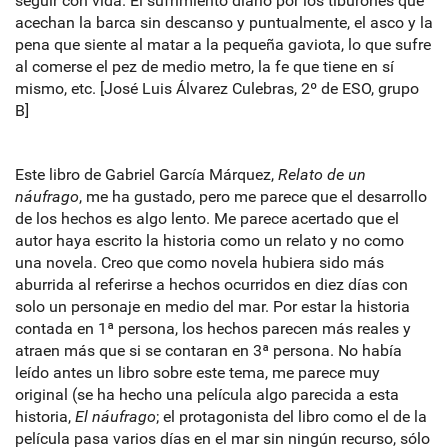
seguir con vida. El sufrimiento diario por los tiburones que
acechan la barca sin descanso y puntualmente, el asco y la
pena que siente al matar a la pequeña gaviota, lo que sufre
al comerse el pez de medio metro, la fe que tiene en sí
mismo, etc. [José Luis Álvarez Culebras, 2º de ESO, grupo
B]
Este libro de Gabriel García Márquez,
Relato de un
náufrago
, me ha gustado, pero me parece que el desarrollo
de los hechos es algo lento. Me parece acertado que el
autor haya escrito la historia como un relato y no como
una novela. Creo que como novela hubiera sido más
aburrida al referirse a hechos ocurridos en diez días con
solo un personaje en medio del mar. Por estar la historia
contada en 1ª persona, los hechos parecen más reales y
atraen más que si se contaran en 3ª persona. No había
leído antes un libro sobre este tema, me parece muy
original (se ha hecho una película algo parecida a esta
historia,
El náufrago
; el protagonista del libro como el de la
película pasa varios días en el mar sin ningún recurso, sólo