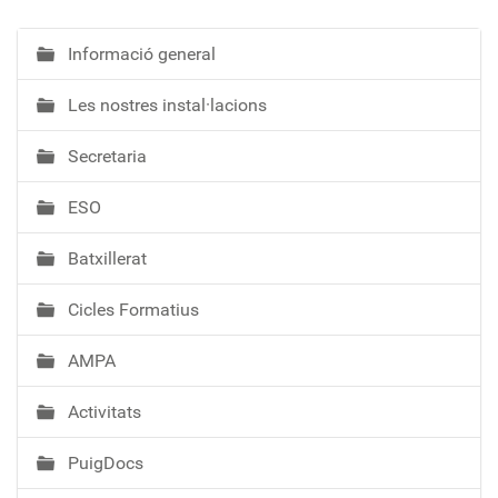
Informació general
N
a
Les nostres instal·lacions
v
e
Secretaria
g
a
ESO
c
i
Batxillerat
ó
Cicles Formatius
AMPA
Activitats
PuigDocs