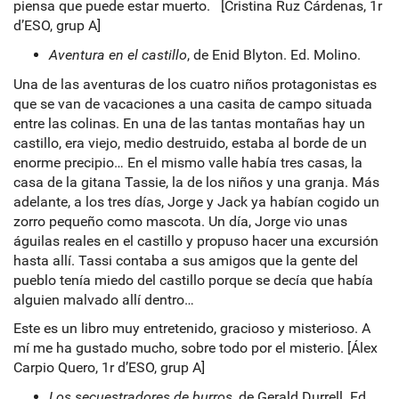
piensa que puede estar muerto. [Cristina Ruz Cárdenas, 1r
d’ESO, grup A]
Aventura en el castillo
, de Enid Blyton. Ed. Molino.
Una de las aventuras de los cuatro niños protagonistas es
que se van de vacaciones a una casita de campo situada
entre las colinas. En una de las tantas montañas hay un
castillo, era viejo, medio destruido, estaba al borde de un
enorme precipio… En el mismo valle había tres casas, la
casa de la gitana Tassie, la de los niños y una granja. Más
adelante, a los tres días, Jorge y Jack ya habían cogido un
zorro pequeño como mascota. Un día, Jorge vio unas
águilas reales en el castillo y propuso hacer una excursión
hasta allí. Tassi contaba a sus amigos que la gente del
pueblo tenía miedo del castillo porque se decía que había
alguien malvado allí dentro…
Este es un libro muy entretenido, gracioso y misterioso. A
mí me ha gustado mucho, sobre todo por el misterio. [Álex
Carpio Quero, 1r d’ESO, grup A]
Los secuestradores de burros
, de Gerald Durrell. Ed.