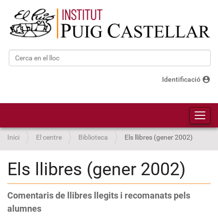
Cerca
Cerca avançada…
account_circle
Identificació
Toggl
Inici
El centre
Biblioteca
Els llibres (gener 2002)
Els llibres (gener 2002)
Comentaris de llibres llegits i recomanats pels
alumnes