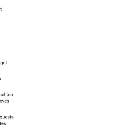
t
agui
m
el teu
teves
aquests
tes