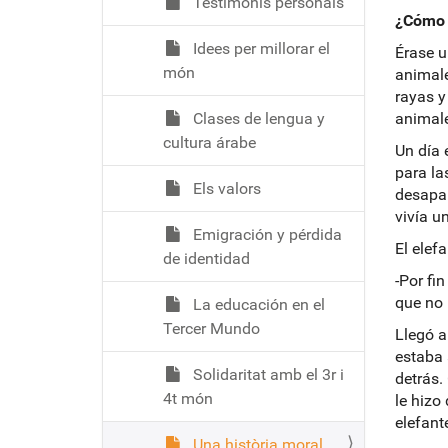
Testimonis personals
¿Cómo l
Idees per millorar el
Érase u
món
animale
rayas y
Clases de lengua y
animale
cultura árabe
Un día 
para la
Els valors
desapar
vivía u
Emigración y pérdida
El elef
de identidad
-Por fi
que no 
La educación en el
Tercer Mundo
Llegó a
estaba a
Solidaritat amb el 3r i
detrás.
4t món
le hizo
elefant
Una història moral