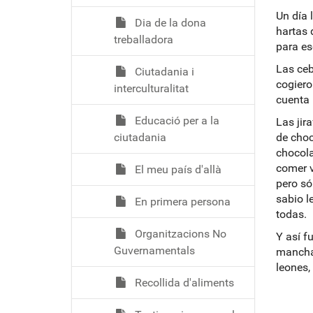
Un día 
Dia de la dona
hartas 
treballadora
para es
Las ceb
Ciutadania i
cogiero
interculturalitat
cuenta 
Educació per a la
Las jir
ciutadania
de choc
chocola
comer v
El meu país d'allà
pero só
sabio l
En primera persona
todas.
Organitzacions No
Y así f
Guvernamentals
manchar
leones,
Recollida d'aliments