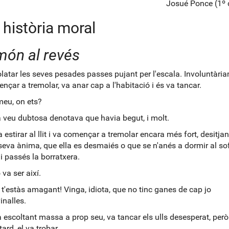
Josué Ponce (1º 
història moral
món al revés
latar les seves pesades passes pujant per l'escala. Involuntària
nçar a tremolar, va anar cap a l'habitació i és va tancar.
eu, on ets?
 veu dubtosa denotava que havia begut, i molt.
va estirar al llit i va començar a tremolar encara més fort, desitj
 seva ànima, que ella es desmaiés o que se n'anés a dormir al sof
li passés la borratxera.
va ser així.
 t'estàs amagant!
Vinga, idiota, que no tinc ganes de cap jo
inalles.
a escoltant massa a prop seu, va tancar els ulls desesperat, però
ard, el va trobar.