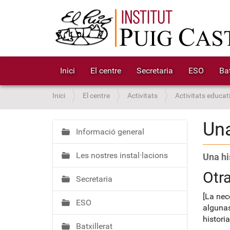
Inici
El centre
Secretaria
ESO
Bat
S
Inici
El centre
Activitats
Activitats educat
o
u
Una
a
Informació general
N
:
a
Les nostres instal·lacions
Una hi
v
e
Otra
Secretaria
g
a
[La nec
ESO
c
algunas
i
histori
Batxillerat