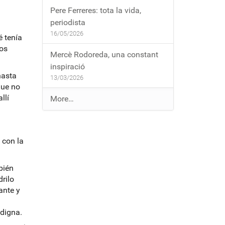
Pere Ferreres: tota la vida,
periodista
16/05/2026
 tenía
ros
Mercè Rodoreda, una constant
inspiració
hasta
13/03/2026
que no
llí
E
More…
n
t
r
 con la
a
d
bién
e
drilo
s
ante y
a
l
 digna.
b