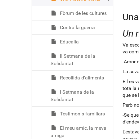
Fòrum de les cultures
Una 
Contra la guerra
Un 
Educalia
Va esco
va come
II Setmana de la
-Amor m
Solidaritat
La seva
Recollida d'aliments
Ell es 
tota la
I Setmana de la
que se 
Solidaritat
Però no 
Testimonis familiars
-Se que
d'endev
El meu amic, la meva
L'estav
amiga
massa t