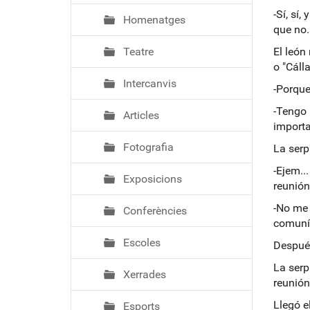
-Sí, sí
Homenatges
que no..
Teatre
El león
o "Cáll
Intercanvis
-Porque
-Tengo 
Articles
importa
Fotografia
La serp
-Ejem..
Exposicions
reunión
-No me 
Conferències
comuní
Escoles
Después
La serp
Xerrades
reunión
Llegó e
Esports