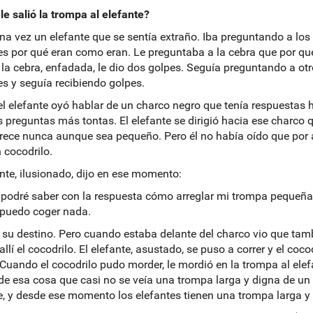
e salió la trompa al elefante?
na vez un elefante que se sentía extraño. Iba preguntando a los
s por qué eran como eran. Le preguntaba a la cebra que por qué
 la cebra, enfadada, le dio dos golpes. Seguía preguntando a ot
s y seguía recibiendo golpes.
el elefante oyó hablar de un charco negro que tenía respuestas 
s preguntas más tontas. El elefante se dirigió hacia ese charco 
ece nunca aunque sea pequeño. Pero él no había oído que por a
n cocodrilo.
ante, ilusionado, dijo en ese momento:
n podré saber con la respuesta cómo arreglar mi trompa pequeña
puedo coger nada.
 su destino. Pero cuando estaba delante del charco vio que tam
llí el cocodrilo. El elefante, asustado, se puso a correr y el coco
 Cuando el cocodrilo pudo morder, le mordió en la trompa al elef
 de esa cosa que casi no se veía una trompa larga y digna de un
e, y desde ese momento los elefantes tienen una trompa larga y