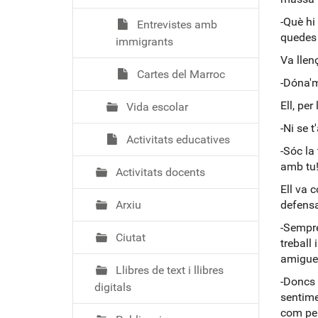
-Què hi
Entrevistes amb
quedes 
immigrants
Va llenç
Cartes del Marroc
-Dóna'm
Ell, per
Vida escolar
-Ni se t
Activitats educatives
-Sóc la
amb tu
Activitats docents
Ell va 
Arxiu
defensa
-Sempre
Ciutat
treball
amigues
Llibres de text i llibres
-Doncs 
digitals
sentime
com per