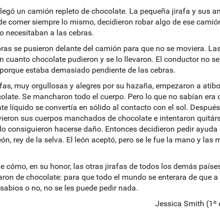
llegó un camión repleto de chocolate. La pequeña jirafa y sus a
de comer siempre lo mismo, decidieron robar algo de ese camión
o necesitaban a las cebras.
ras se pusieron delante del camión para que no se moviera. Las
n cuanto chocolate pudieron y se lo llevaron. El conductor no se 
porque estaba demasiado pendiente de las cebras.
afas, muy orgullosas y alegres por su hazaña, empezaron a atibo
olate. Se mancharon todo el cuerpo. Pero lo que no sabían era 
te líquido se convertía en sólido al contacto con el sol. Después
ieron sus cuerpos manchados de chocolate e intentaron quitárs
lo consiguieron hacerse daño. Entonces decidieron pedir ayuda 
eón, rey de la selva. El león aceptó, pero se le fue la mano y las 
ue cómo, en su honor, las otras jirafas de todos los demás paíse
on de chocolate: para que todo el mundo se enterara de que a 
 sabios o no, no se les puede pedir nada.
Jessica Smith (1º