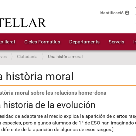
account_circle
Identificació
xillerat
Cicles Formatius
Departaments
Serveis
I
ives
Ciutadania
Una història moral
 història moral
stòria moral sobre les relacions home-dona
 historia de la evolución
esidad de adaptarse al medio explica la aparición de ciertos ra
 especies, pero algunos alumnos de 1º de ESO han imaginado
a diferente de la aparición de algunos de esos rasgos.]