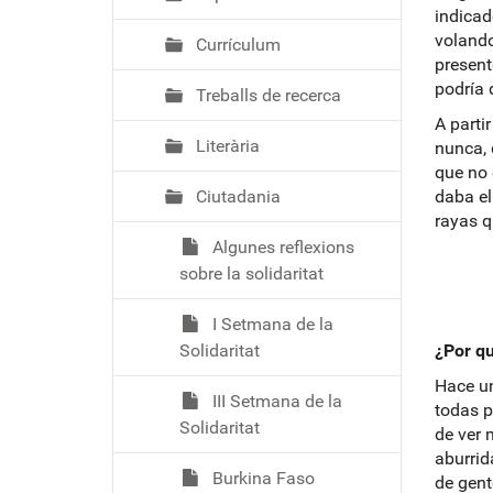
indicad
volando
Currículum
present
podría 
Treballs de recerca
A parti
Literària
nunca, 
que no 
Ciutadania
daba el
rayas q
Algunes reflexions
sobre la solidaritat
I Setmana de la
Solidaritat
¿Por qu
Hace un
III Setmana de la
todas p
Solidaritat
de ver 
aburrid
Burkina Faso
de gent