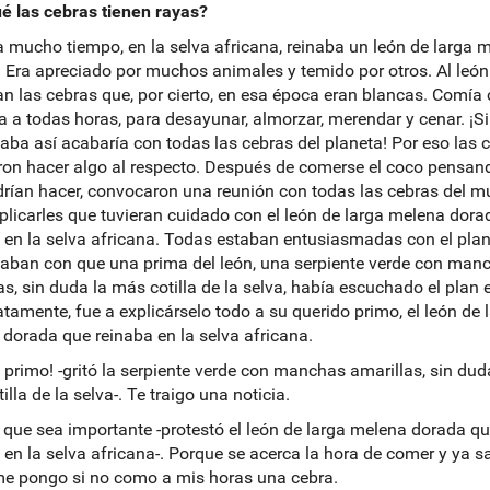
é las cebras tienen rayas?
 mucho tiempo, en la selva africana, reinaba un león de larga 
 Era apreciado por muchos animales y temido por otros. Al león
an las cebras que, por cierto, en esa época eran blancas. Comía
a a todas horas, para desayunar, almorzar, merendar y cenar. ¡Si 
aba así acabaría con todas las cebras del planeta! Por eso las 
ron hacer algo al respecto. Después de comerse el coco pensan
rían hacer, convocaron una reunión con todas las cebras del 
plicarles que tuvieran cuidado con el león de larga melena dora
 en la selva africana. Todas estaban entusiasmadas con el plan
aban con que una prima del león, una serpiente verde con man
as, sin duda la más cotilla de la selva, había escuchado el plan e
tamente, fue a explicárselo todo a su querido primo, el león de 
dorada que reinaba en la selva africana.
, primo! -gritó la serpiente verde con manchas amarillas, sin dud
lla de la selva-. Te traigo una noticia.
 que sea importante -protestó el león de larga melena dorada q
 en la selva africana-. Porque se acerca la hora de comer y ya s
e pongo si no como a mis horas una cebra.