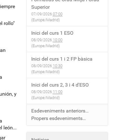
siempre
Superior
07/09/2026
07:00
(Europe/Madrid)
 rollo"
Inici del curs 1 ESO
08/09/2026
10:00
(Europe/Madrid)
tan
Inici del curs 1 i 2 FP bàsica
08/09/2026
10:30
(Europe/Madrid)
a
Inici del curs 2, 3 i 4 d'ESO
08/09/2026
11:00
unión, y
(Europe/Madrid)
Esdeveniments anteriors…
Propers esdeveniments…
a
 león...
gar
Notícies