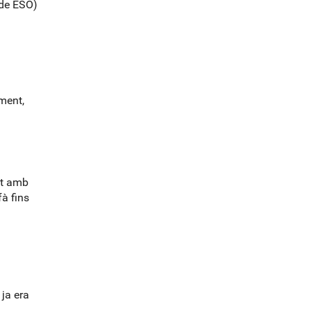
de ESO)
l
o
g
-
ment,
ant amb
à fins
 ja era