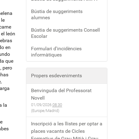
Bústia de suggeriments
melena
alumnes
 le
 carne
Bústia de suggeriments Consell
el león
Escolar
cebras
do en
Formulari d'incidències
mundo
informàtiques
da que
, pero
chas
Propers esdeveniments
,
larga
Benvinguda del Professorat
Novell
a la
01/09/2026
08:30
(Europe/Madrid)
ue
Inscripció a les llistes per optar a
abes
places vacants de Cicles
Formatius de Grau Mitjà i Grau