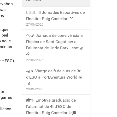
levaban
ras
🏃‍♀️🏃‍♂️ III Jornades Esportives de
rey
l'Institut Puig Castellar! 🏅
27/06/2026
s que
 piel
🐴🌿 Jornada de convivència a
 no le
l’hípica de Sant Cugat per a
ner las
l’alumnat de 1r de Batxillerat 🌿
🐴
22/06/2026
 de ESO)
🎢☀️ Viatge de fi de curs de 3r
d’ESO a PortAventura World ☀️
🎢
20/06/2026
por
a ganas
🎓✨ Emotiva graduació de
l’alumnat de 4t d’ESO de
 llenos
l’Institut Puig Castellar ✨🎓