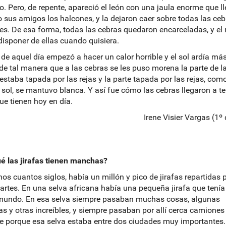
o. Pero, de repente, apareció el león con una jaula enorme que l
 sus amigos los halcones, y la dejaron caer sobre todas las ceb
es. De esa forma, todas las cebras quedaron encarceladas, y el 
disponer de ellas cuando quisiera.
r de aquel día empezó a hacer un calor horrible y el sol ardía má
de tal manera que a las cebras se les puso morena la parte de la
estaba tapada por las rejas y la parte tapada por las rejas, como
 sol, se mantuvo blanca. Y así fue cómo las cebras llegaron a te
ue tienen hoy en día.
Irene Visier Vargas (1º
é las jirafas tienen manchas?
os cuantos siglos, había un millón y pico de jirafas repartidas 
artes. En una selva africana había una pequeña jirafa que tení
mundo. En esa selva siempre pasaban muchas cosas, algunas
as y otras increíbles, y siempre pasaban por allí cerca camiones
e porque esa selva estaba entre dos ciudades muy importantes.