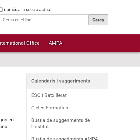
Cerca
només a la secció actual
Cerca avançada…
nternational Office
AMPA
Calendaris i suggeriments
ESO i Batxillerat
Cicles Formatius
sgos en
Bústia de suggeriments de
 una
l'Institut
Bústia de suggeriments AMPA