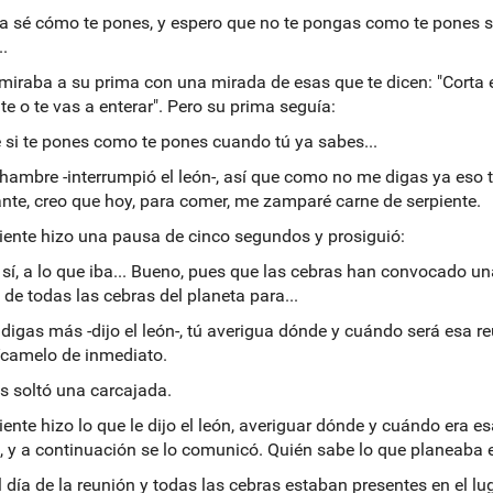
, ya sé cómo te pones, y espero que no te pongas como te pones 
.
 miraba a su prima con una mirada de esas que te dicen: "Corta el
ate o te vas a enterar". Pero su prima seguía:
 si te pones como te pones cuando tú ya sabes...
hambre -interrumpió el león-, así que como no me digas ya eso 
nte, creo que hoy, para comer, me zamparé carne de serpiente.
iente hizo una pausa de cinco segundos y prosiguió:
. sí, a lo que iba... Bueno, pues que las cebras han convocado un
 de todas las cebras del planeta para...
digas más -dijo el león-, tú averigua dónde y cuándo será esa re
camelo de inmediato.
 soltó una carcajada.
iente hizo lo que le dijo el león, averiguar dónde y cuándo era es
, y a continuación se lo comunicó. Quién sabe lo que planeaba el
l día de la reunión y todas las cebras estaban presentes en el lu