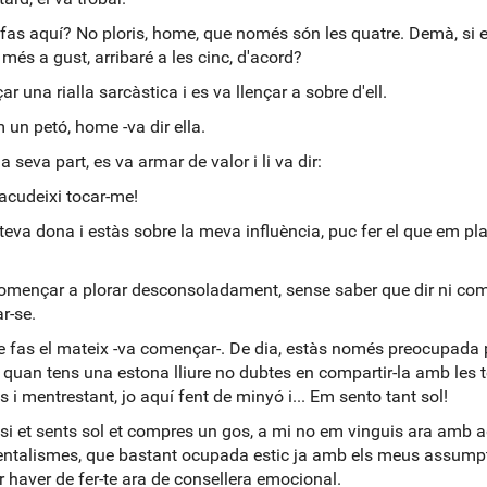
 fas aquí?
No ploris, home, que només són les quatre. Demà, si e
més a gust, arribaré a les cinc, d'acord?
ar una rialla sarcàstica i es va llençar a sobre d'ell.
 un petó, home -va dir ella.
 la seva part, es va armar de valor i li va dir:
'acudeixi tocar-me!
 teva dona i estàs sobre la meva influència, puc fer el que em pl
!
començar a plorar desconsoladament, sense saber que dir ni co
r-se.
 fas el mateix -va començar-. De dia, estàs només preocupada p
 i quan tens una estona lliure no dubtes en compartir-la amb les 
 i mentrestant, jo aquí fent de minyó i...
Em sento tant sol!
si et sents sol et compres un gos, a mi no em vinguis ara amb 
ntalismes, que bastant ocupada estic ja amb els meus assump
 haver de fer-te ara de consellera emocional.