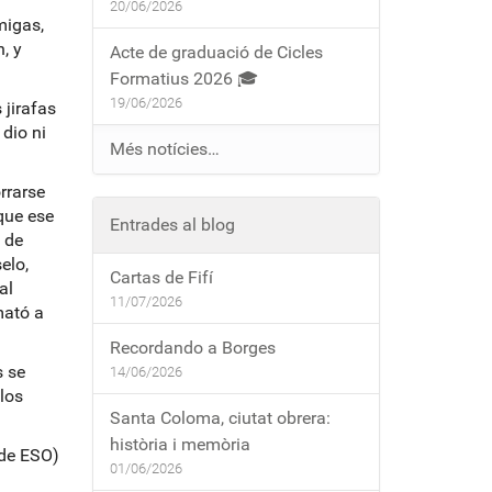
20/06/2026
migas,
, y
Acte de graduació de Cicles
Formatius 2026 🎓
19/06/2026
 jirafas
dio ni
Més notícies…
rrarse
que ese
Entrades al blog
 de
elo,
Cartas de Fifí
al
11/07/2026
mató a
Recordando a Borges
s se
14/06/2026
los
Santa Coloma, ciutat obrera:
història i memòria
 de ESO)
01/06/2026