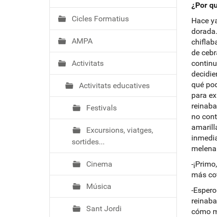
ó
¿Por qu
Cicles Formatius
Hace ya
dorada.
AMPA
chiflab
de cebr
Activitats
continu
decidie
qué pod
Activitats educatives
para ex
reinaba
Festivals
no cont
amarill
Excursions, viatges,
inmedia
sortides...
melena 
Cinema
-¡Primo
más coti
Música
-Espero
reinaba
Sant Jordi
cómo m