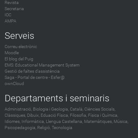
Revista
Secretaria
IOC
AMPA
Serveis
Correu electrònic
Moodle
El blog del Puig
EMS: Educational Management System
Gestió de faltes d'assistència
Saga
-
Portal de centre - Esfer@
ownCloud
Departaments i seminaris
Administració,
Biologia i Geologia,
Català,
Ciències Socials,
Clàssiques,
Dibuix,
Eduació Física,
Filosofia,
Física i Química,
Idiomes,
Informàtica,
Llengua Castellana,
Matemàtiques,
Música,
Psicopedagogia,
Religió,
Tecnologia