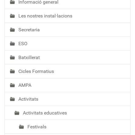
Informació general
N
a
Les nostres instal·lacions
v
e
Secretaria
g
a
ESO
c
i
Batxillerat
ó
Cicles Formatius
AMPA
Activitats
Activitats educatives
Festivals