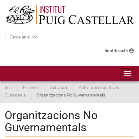
Cerca
Cerca avançada…
account_circle
Identificació
Toggl
Inici
El centre
Activitats
Activitats educatives
Ciutadania
Organitzacions No Guvernamentals
Organitzacions No
Guvernamentals