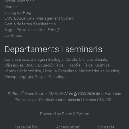
Correu electrònic
Moodle
El blog del Puig
EMS: Educational Management System
Gestió de faltes d'assistència
Saga
-
Portal de centre - Esfer@
ownCloud
Departaments i seminaris
Administració,
Biologia i Geologia,
Català,
Ciències Socials,
Clàssiques,
Dibuix,
Eduació Física,
Filosofia,
Física i Química,
Idiomes,
Informàtica,
Llengua Castellana,
Matemàtiques,
Música,
Psicopedagogia,
Religió,
Tecnologia
®
Plone
Open Source CMS/WCM
Fundació
El
és
©
2000-2026 de la
Plone
Llicència GNU GPL
i amics. Distribuït sota la llicència
.
Powered by Plone & Python
Mapa del lloc
Accessibilitat
Contacte