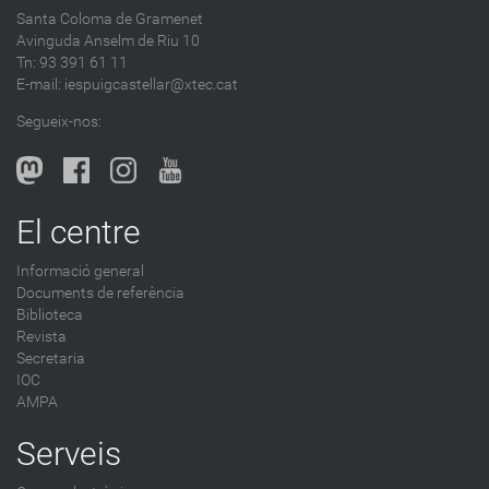
d
Santa Coloma de Gramenet
e
Avinguda Anselm de Riu 10
s
Tn: 93 391 61 11
a
E-mail:
iespuigcastellar@xtec.cat
l
Segueix-nos:
b
l
o
g
El centre
-
Informació general
Documents de referència
Biblioteca
Revista
Secretaria
IOC
AMPA
Serveis