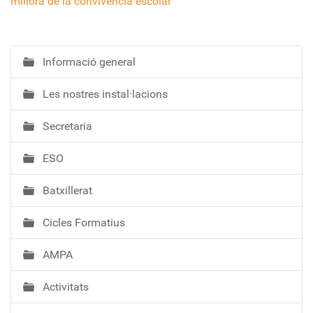
millora de la convivència escolar
Informació general
N
a
Les nostres instal·lacions
v
e
Secretaria
g
a
ESO
c
i
Batxillerat
ó
Cicles Formatius
AMPA
Activitats