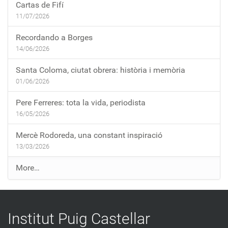
Cartas de Fifí
11/07/2026
Recordando a Borges
14/06/2026
Santa Coloma, ciutat obrera: història i memòria
01/06/2026
Pere Ferreres: tota la vida, periodista
16/05/2026
Mercè Rodoreda, una constant inspiració
13/03/2026
E
More…
n
t
r
Institut Puig Castellar
a