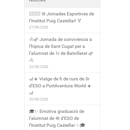
🏃‍♀️🏃‍♂️ III Jornades Esportives de
l'Institut Puig Castellar! 🏅
27/06/2026
🐴🌿 Jornada de convivència a
l’hípica de Sant Cugat per a
l’alumnat de 1r de Batxillerat 🌿
🐴
22/06/2026
🎢☀️ Viatge de fi de curs de 3r
d’ESO a PortAventura World ☀️
🎢
20/06/2026
🎓✨ Emotiva graduació de
l’alumnat de 4t d’ESO de
l’Institut Puig Castellar ✨🎓