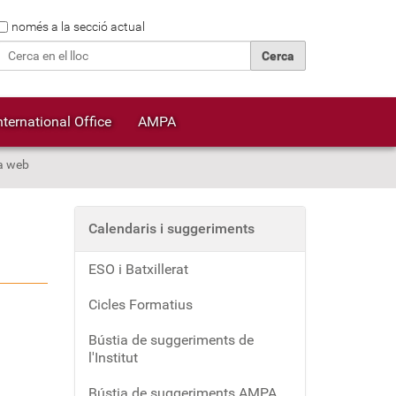
Cerca
només a la secció actual
Cerca avançada…
nternational Office
AMPA
na web
Calendaris i suggeriments
ESO i Batxillerat
Cicles Formatius
Bústia de suggeriments de
l'Institut
Bústia de suggeriments AMPA