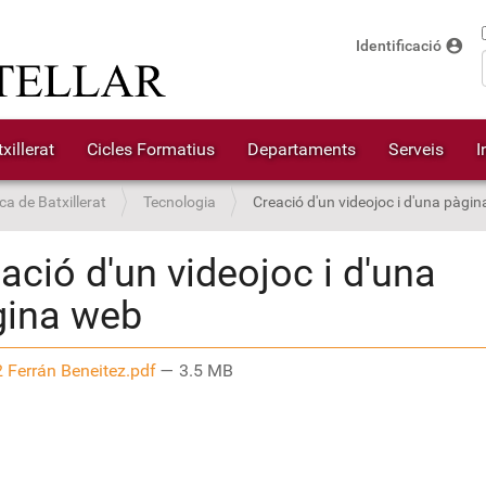
account_circle
Identificació
xillerat
Cicles Formatius
Departaments
Serveis
I
ca de Batxillerat
Tecnologia
Creació d'un videojoc i d'una pàgi
ació d'un videojoc i d'una
gina web
 Ferrán Beneitez.pdf
— 3.5 MB