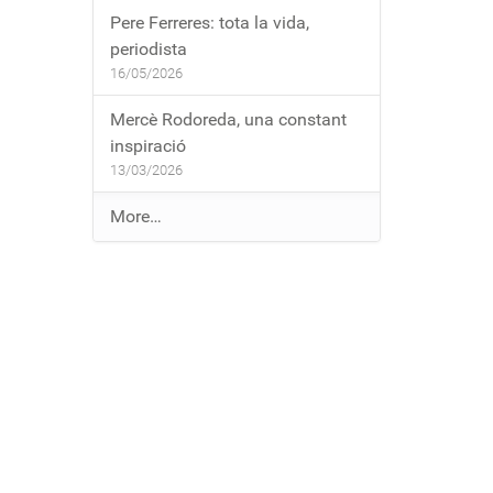
Pere Ferreres: tota la vida,
periodista
16/05/2026
Mercè Rodoreda, una constant
inspiració
13/03/2026
E
More…
n
t
r
a
d
e
s
a
l
b