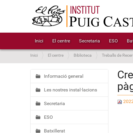
Inici
El centre
Secretaria
ESO
Bat
S
Inici
El centre
Biblioteca
Treballs de Recer
o
u
Cre
a
Informació general
N
pà
:
a
Les nostres instal·lacions
v
e
2022
Secretaria
g
a
ESO
c
i
Batxillerat