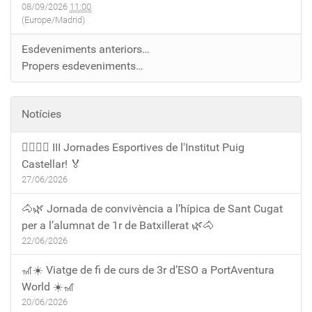
08/09/2026
11:00
(Europe/Madrid)
Esdeveniments anteriors…
Propers esdeveniments…
Notícies
🏃‍♀️🏃‍♂️ III Jornades Esportives de l'Institut Puig
Castellar! 🏅
27/06/2026
🐴🌿 Jornada de convivència a l’hípica de Sant Cugat
per a l’alumnat de 1r de Batxillerat 🌿🐴
22/06/2026
🎢☀️ Viatge de fi de curs de 3r d’ESO a PortAventura
World ☀️🎢
20/06/2026