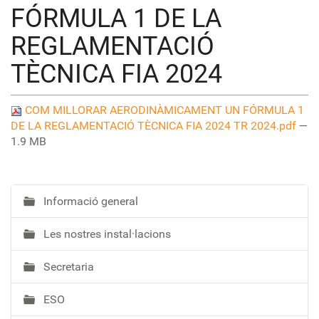
FÓRMULA 1 DE LA
REGLAMENTACIÓ
TÈCNICA FIA 2024
COM MILLORAR AERODINÀMICAMENT UN FÓRMULA 1
DE LA REGLAMENTACIÓ TÈCNICA FIA 2024 TR 2024.pdf
—
1.9 MB
Informació general
N
a
Les nostres instal·lacions
v
e
Secretaria
g
a
ESO
c