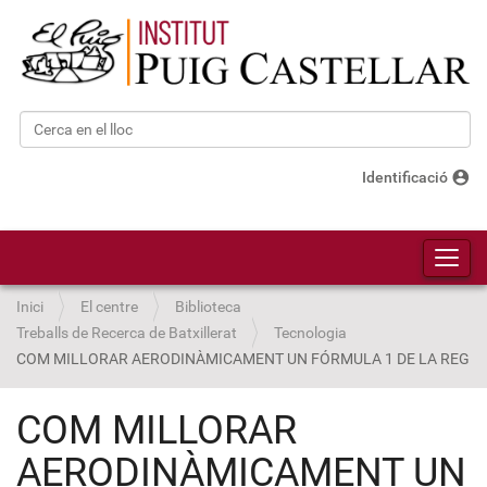
Cerca
Cerca avançada…
account_circle
Identificació
Toggl
Inici
El centre
Biblioteca
Treballs de Recerca de Batxillerat
Tecnologia
COM MILLORAR AERODINÀMICAMENT UN FÓRMULA 1 DE LA REGLA
COM MILLORAR
AERODINÀMICAMENT UN