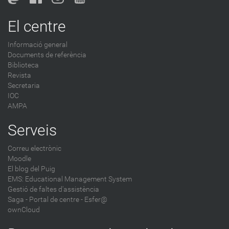
o
g
El centre
-
Informació general
Documents de referència
Biblioteca
Revista
Secretaria
IOC
AMPA
Serveis
Correu electrònic
Moodle
El blog del Puig
EMS: Educational Management System
Gestió de faltes d'assistència
Saga
-
Portal de centre - Esfer@
ownCloud