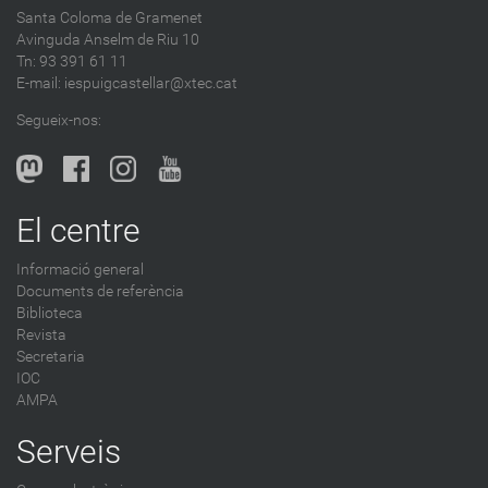
Santa Coloma de Gramenet
e
Avinguda Anselm de Riu 10
s
Tn: 93 391 61 11
a
E-mail:
iespuigcastellar@xtec.cat
l
Segueix-nos:
b
l
o
g
El centre
-
Informació general
Documents de referència
Biblioteca
Revista
Secretaria
IOC
AMPA
Serveis