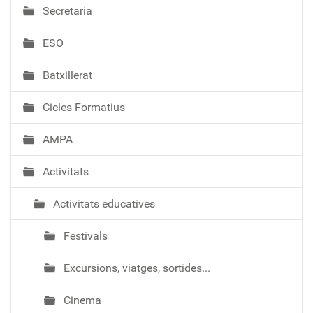
Secretaria
g
a
ESO
c
i
Batxillerat
ó
Cicles Formatius
AMPA
Activitats
Activitats educatives
Festivals
Excursions, viatges, sortides...
Cinema