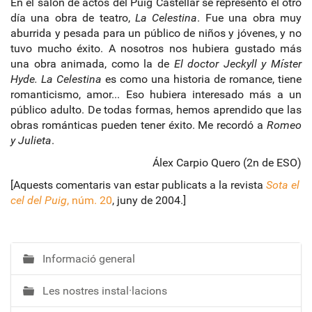
En el salón de actos del Puig Castellar se representó el otro
día una obra de teatro,
La Celestina
. Fue una obra muy
aburrida y pesada para un público de niños y jóvenes, y no
tuvo mucho éxito. A nosotros nos hubiera gustado más
una obra animada, como la de
El doctor Jeckyll y Míster
Hyde. La Celestina
es como una historia de romance, tiene
romanticismo, amor... Eso hubiera interesado más a un
público adulto. De todas formas, hemos aprendido que las
obras románticas pueden tener éxito. Me recordó a
Romeo
y Julieta
.
Álex Carpio Quero (2n de ESO)
[Aquests comentaris van estar publicats a la revista
Sota el
cel del Puig
, núm. 20
, juny de 2004.]
Informació general
N
a
Les nostres instal·lacions
v
e