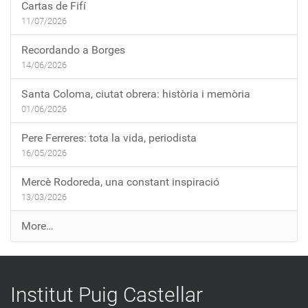
Cartas de Fifí
11/07/2026
Recordando a Borges
14/06/2026
Santa Coloma, ciutat obrera: història i memòria
01/06/2026
Pere Ferreres: tota la vida, periodista
16/05/2026
Mercè Rodoreda, una constant inspiració
13/03/2026
E
More…
n
t
r
Institut Puig Castellar
a
d