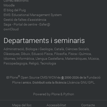
Correu electrònic
Moodle
El blog del Puig
EMS: Educational Management System
Gestió de faltes d'assistència
Saga
-
Portal de centre - Esfer@
ownCloud
Departaments i seminaris
Administració,
Biologia i Geologia,
Català,
Ciències Socials,
Clàssiques,
Dibuix,
Eduació Física,
Filosofia,
Física i Química,
Idiomes,
Informàtica,
Llengua Castellana,
Matemàtiques,
Música,
Psicopedagogia,
Religió,
Tecnologia
®
Plone
Open Source CMS/WCM
Fundació
El
és
©
2000-2026 de la
Plone
Llicència GNU GPL
i amics. Distribuït sota la llicència
.
Powered by Plone & Python
Mapa del lloc
Accessibilitat
Contacte