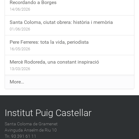
Recordando a Borges
14/06/2026
Santa Coloma, ciutat obrera: història i memòria
01/06/2026
Pere Ferreres: tota la vida, periodista
16/05/2026
Mercè Rodoreda, una constant inspiració
13/03/2026
E
More…
n
t
r
Institut Puig Castellar
a
d
Santa Coloma de Gramenet
e
Avinguda Anselm de Riu 10
s
Tn: 93 391 61 11