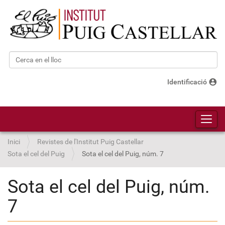
Cerca
Cerca avançada…
account_circle
Identificació
Toggl
Inici
Revistes de l'Institut Puig Castellar
Sota el cel del Puig
Sota el cel del Puig, núm. 7
Sota el cel del Puig, núm.
7