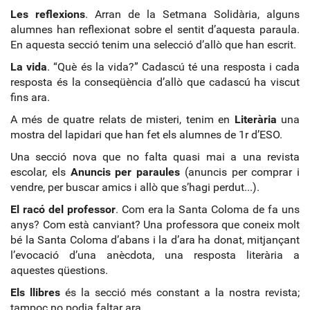
Les reflexions
. Arran de la Setmana Solidària, alguns
alumnes han reflexionat sobre el sentit d’aquesta paraula.
En aquesta secció tenim una selecció d’allò que han escrit.
La vida
. “Què és la vida?” Cadascú té una resposta i cada
resposta és la conseqüència d’allò que cadascú ha viscut
fins ara.
A més de quatre relats de misteri, tenim en
Literària
una
mostra del lapidari que han fet els alumnes de 1r d’ESO.
Una secció nova que no falta quasi mai a una revista
escolar, els
Anuncis per paraules
(anuncis per comprar i
vendre, per buscar amics i allò que s’hagi perdut...).
El racó del professor
. Com era la Santa Coloma de fa uns
anys? Com està canviant? Una professora que coneix molt
bé la Santa Coloma d’abans i la d’ara ha donat, mitjançant
l’evocació d’una anècdota, una resposta literària a
aquestes qüestions.
Els llibres
és la secció més constant a la nostra revista;
tampoc no podia faltar ara.