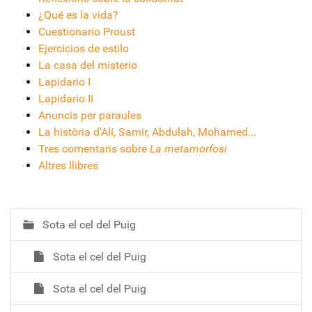
¿Qué es la vida?
Cuestionario Proust
Ejercicios de estilo
La casa del misterio
Lapidario I
Lapidario II
Anuncis per paraules
La història d'Alí, Samir, Abdulah, Mohamed...
Tres comentaris sobre
La metamorfosi
Altres llibres
Sota el cel del Puig
N
a
Sota el cel del Puig
v
e
Sota el cel del Puig
g
a