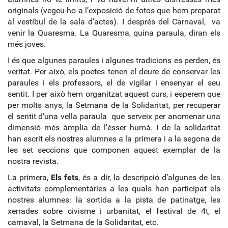
originals (vegeu-ho a l’exposició de fotos que hem preparat
al vestíbul de la sala d’actes). I després del Carnaval, va
venir la Quaresma. La Quaresma, quina paraula, diran els
més joves.
I és que algunes paraules i algunes tradicions es perden, és
veritat. Per això, els poetes tenen el deure de conservar les
paraules i els professors, el de vigilar i ensenyar el seu
sentit. I per això hem organitzat aquest curs, i esperem que
per molts anys, la Setmana de la Solidaritat, per recuperar
el sentit d’una vella paraula que serveix per anomenar una
dimensió més àmplia de l’ésser humà. I de la solidaritat
han escrit els nostres alumnes a la primera i a la segona de
les set seccions que componen aquest exemplar de la
nostra revista.
La primera,
Els fets
, és a dir, la descripció d’algunes de les
activitats complementàries a les quals han participat els
nostres alumnes: la sortida a la pista de patinatge, les
xerrades sobre civisme i urbanitat, el festival de 4t, el
carnaval, la Setmana de la Solidaritat, etc.