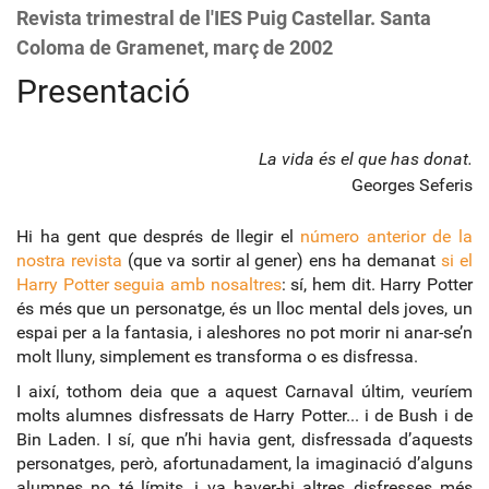
Revista trimestral de l'IES Puig Castellar. Santa
Coloma de Gramenet, març de 2002
Presentació
La vida és el que has donat.
Georges Seferis
Hi ha gent que després de llegir el
número anterior de la
nostra revista
(que va sortir al gener) ens ha demanat
si el
Harry Potter seguia amb nosaltres
: sí, hem dit. Harry Potter
és més que un personatge, és un lloc mental dels joves, un
espai per a la fantasia, i aleshores no pot morir ni anar-se’n
molt lluny, simplement es transforma o es disfressa.
I així, tothom deia que a aquest Carnaval últim, veuríem
molts alumnes disfressats de Harry Potter... i de Bush i de
Bin Laden. I sí, que n’hi havia gent, disfressada d’aquests
personatges, però, afortunadament, la imaginació d’alguns
alumnes no té límits, i va haver-hi altres disfresses més