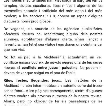
Les riberes mediterrànies han vist sorgir al llarg del temps
temples, ciutats, escultures, llocs mítics i algunes de les
meravelles naturals i artificials del món antic i del món
modern; a les seccions 7 i 8, donem un repàs d’alguns
d’aquests noms prodigiosos.
De vegades, els anuncis de les agències publicitàries,
ofereixen creuers pel Mediterrani; alguns dels nostres
alumnes, aprofitant-se d’alguna oferta, s’han llençat a
l’aventura, han fet el seu viatge i ens donen uns cèntims del
que han vist.
No tot és pau a la Mediterrània; actualment, un vell
conflicte encara cobreix de núvols negres una de les seves
riberes: el
conflicte entre jueus i palestins
. No podem ni
devem deixar que caigui en el pou de l’oblit.
Ritus, festes, llegendes, jocs
... Les històries de la
Mediterrània són interminables, un autèntic cofre del tresor
sense fons... A les pàgines corresponents, tenim d’algunes;
d’altres vindran als pròxims números de la nostra revista.
Abans, però, no oblideu de fer els passatemps de les