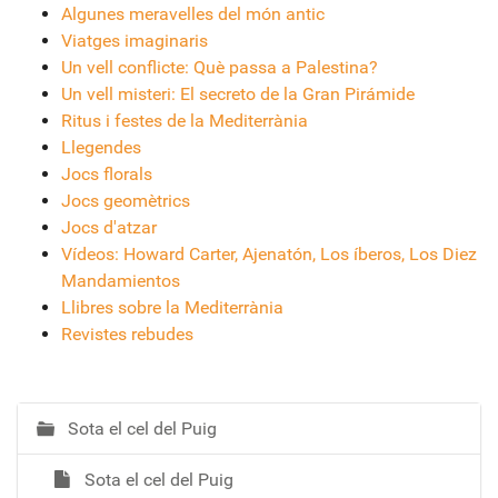
Algunes meravelles del món antic
Viatges imaginaris
Un vell conflicte: Què passa a Palestina?
Un vell misteri: El secreto de la Gran Pirámide
Ritus i festes de la Mediterrània
Llegendes
Jocs florals
Jocs geomètrics
Jocs d'atzar
Vídeos: Howard Carter, Ajenatón, Los íberos, Los Diez
Mandamientos
Llibres sobre la Mediterrània
Revistes rebudes
Sota el cel del Puig
N
a
Sota el cel del Puig
v