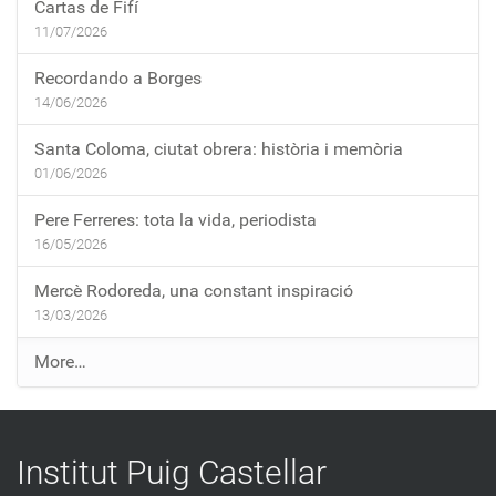
Cartas de Fifí
11/07/2026
Recordando a Borges
14/06/2026
Santa Coloma, ciutat obrera: història i memòria
01/06/2026
Pere Ferreres: tota la vida, periodista
16/05/2026
Mercè Rodoreda, una constant inspiració
13/03/2026
E
More…
n
t
r
Institut Puig Castellar
a
d