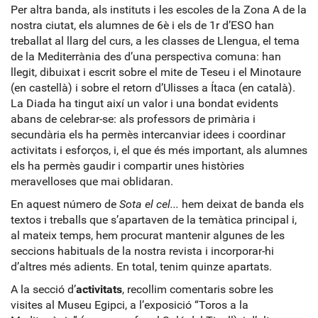
Per altra banda, als instituts i les escoles de la Zona A de la
nostra ciutat, els alumnes de 6è i els de 1r d’ESO han
treballat al llarg del curs, a les classes de Llengua, el tema
de la Mediterrània des d’una perspectiva comuna: han
llegit, dibuixat i escrit sobre el mite de Teseu i el Minotaure
(en castellà) i sobre el retorn d’Ulisses a Ítaca (en català).
La Diada ha tingut així un valor i una bondat evidents
abans de celebrar-se: als professors de primària i
secundària els ha permès intercanviar idees i coordinar
activitats i esforços, i, el que és més important, als alumnes
els ha permès gaudir i compartir unes històries
meravelloses que mai oblidaran.
En aquest número de
Sota el cel...
hem deixat de banda els
textos i treballs que s’apartaven de la temàtica principal i,
al mateix temps, hem procurat mantenir algunes de les
seccions habituals de la nostra revista i incorporar-hi
d’altres més adients. En total, tenim quinze apartats.
A la secció d’
activitats
, recollim comentaris sobre les
visites al Museu Egipci, a l’exposició “Toros a la