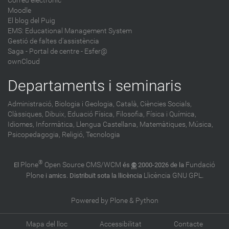
Correu electrònic
Moodle
El blog del Puig
EMS: Educational Management System
Gestió de faltes d'assistència
Saga
-
Portal de centre - Esfer@
ownCloud
Departaments i seminaris
Administració,
Biologia i Geologia,
Català,
Ciències Socials,
Clàssiques,
Dibuix,
Eduació Física,
Filosofia,
Física i Química,
Idiomes,
Informàtica,
Llengua Castellana,
Matemàtiques,
Música,
Psicopedagogia,
Religió,
Tecnologia
®
Plone
Open Source CMS/WCM
Fundació
El
és
©
2000-2026 de la
Plone
Llicència GNU GPL
i amics. Distribuït sota la llicència
.
Powered by Plone & Python
Mapa del lloc
Accessibilitat
Contacte