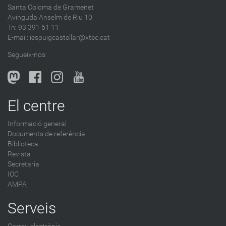
Santa Coloma de Gramenet
e
Avinguda Anselm de Riu 10
s
Tn: 93 391 61 11
a
E-mail:
iespuigcastellar@xtec.cat
l
Segueix-nos:
b
l
o
g
El centre
-
Informació general
Documents de referència
Biblioteca
Revista
Secretaria
IOC
AMPA
Serveis