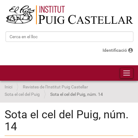
Cerca
Cerca avançada…
account_circle
Identificació
Toggl
Inici
Revistes de l'Institut Puig Castellar
Sota el cel del Puig
Sota el cel del Puig, núm. 14
Sota el cel del Puig, núm.
14