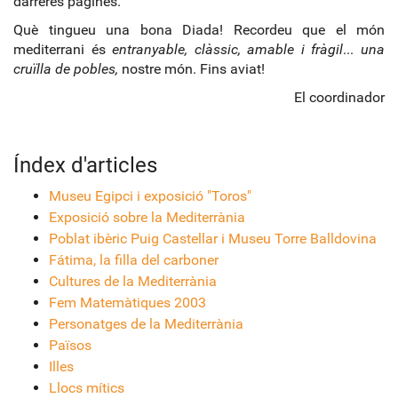
darreres pàgines.
Què tingueu una bona Diada! Recordeu que el món
mediterrani és
entranyable, clàssic, amable i fràgil
...
una
cruïlla de pobles,
nostre món. Fins aviat!
El coordinador
Índex d'articles
Museu Egipci i exposició "Toros"
Exposició sobre la Mediterrània
Poblat ibèric Puig Castellar i Museu Torre Balldovina
Fátima, la filla del carboner
Cultures de la Mediterrània
Fem Matemàtiques 2003
Personatges de la Mediterrània
Països
Illes
Llocs mítics