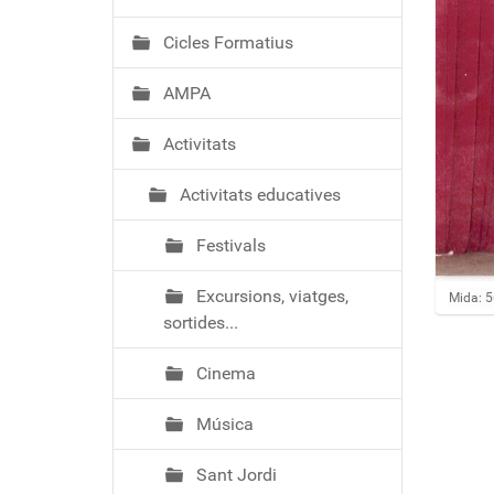
ó
Cicles Formatius
AMPA
Activitats
Activitats educatives
Festivals
Excursions, viatges,
Feu clic
Mida: 
sortides...
Cinema
Música
Sant Jordi