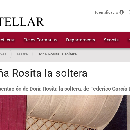
account_circle
Identificació
xillerat
Cicles Formatius
Departaments
Serveis
I
ives
Teatre
Doña Rosita la soltera
a Rosita la soltera
entación de Doña Rosita la soltera, de Federico García 