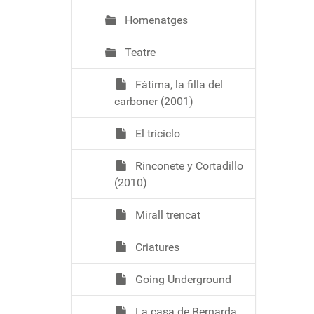
Homenatges
Teatre
Fàtima, la filla del
carboner (2001)
El triciclo
Rinconete y Cortadillo
(2010)
Mirall trencat
Criatures
Going Underground
La casa de Bernarda