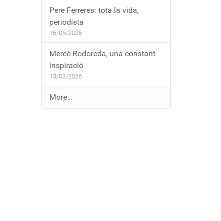
Pere Ferreres: tota la vida,
periodista
16/05/2026
Mercè Rodoreda, una constant
inspiració
13/03/2026
E
More…
n
t
r
a
d
e
s
a
l
b