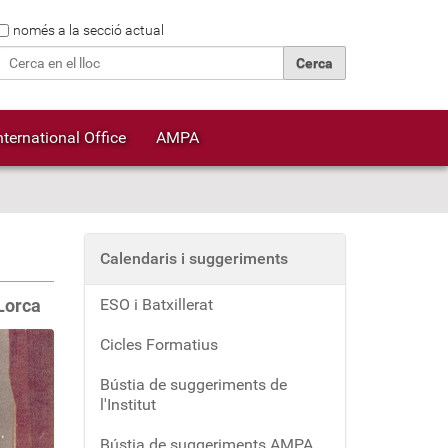
Cerca
només a la secció actual
Cerca avançada…
nternational Office
AMPA
Calendaris i suggeriments
Lorca
ESO i Batxillerat
Cicles Formatius
Bústia de suggeriments de
l'Institut
Bústia de suggeriments AMPA