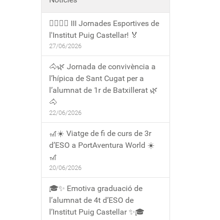
🏃‍♀️🏃‍♂️ III Jornades Esportives de
l'Institut Puig Castellar! 🏅
27/06/2026
🐴🌿 Jornada de convivència a
l’hípica de Sant Cugat per a
l’alumnat de 1r de Batxillerat 🌿
🐴
22/06/2026
🎢☀️ Viatge de fi de curs de 3r
d’ESO a PortAventura World ☀️
🎢
20/06/2026
🎓✨ Emotiva graduació de
l’alumnat de 4t d’ESO de
l’Institut Puig Castellar ✨🎓