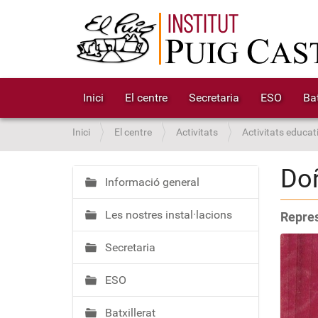
Inici
El centre
Secretaria
ESO
Bat
S
Inici
El centre
Activitats
Activitats educat
o
u
Doñ
a
Informació general
N
:
a
Les nostres instal·lacions
Repres
v
e
Secretaria
g
a
ESO
c
i
Batxillerat