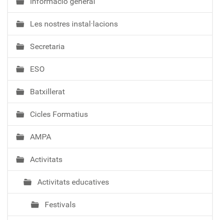
Informació general
N
a
Les nostres instal·lacions
v
e
Secretaria
g
a
ESO
c
i
Batxillerat
ó
Cicles Formatius
AMPA
Activitats
Activitats educatives
Festivals