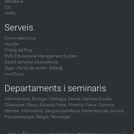
Secretaria
IOC
AMPA
Serveis
Correu electrònic
Moodle
El blog del Puig
EMS: Educational Management System
Gestió de faltes d'assistència
Saga
-
Portal de centre - Esfer@
ownCloud
Departaments i seminaris
Administració,
Biologia i Geologia,
Català,
Ciències Socials,
Clàssiques,
Dibuix,
Eduació Física,
Filosofia,
Física i Química,
Idiomes,
Informàtica,
Llengua Castellana,
Matemàtiques,
Música,
Psicopedagogia,
Religió,
Tecnologia
®