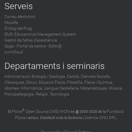
Serveis
Correu electrònic
Moodle
El blog del Puig
EMS: Educational Management System
Gestió de faltes d'assistència
Saga
-
Portal de centre - Esfer@
ownCloud
Departaments i seminaris
Administració,
Biologia i Geologia,
Català,
Ciències Socials,
Clàssiques,
Dibuix,
Eduació Física,
Filosofia,
Física i Química,
Idiomes,
Informàtica,
Llengua Castellana,
Matemàtiques,
Música,
Psicopedagogia,
Religió,
Tecnologia
®
Plone
Open Source CMS/WCM
Fundació
El
és
©
2000-2026 de la
Plone
Llicència GNU GPL
i amics. Distribuït sota la llicència
.