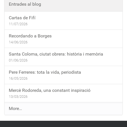
Entrades al blog
Cartas de Fifí
11/07/2026
Recordando a Borges
14/06/2026
Santa Coloma, ciutat obrera: història i memòria
01/06/2026
Pere Ferreres: tota la vida, periodista
16/05/2026
Mercè Rodoreda, una constant inspiració
13/03/2026
E
More…
n
t