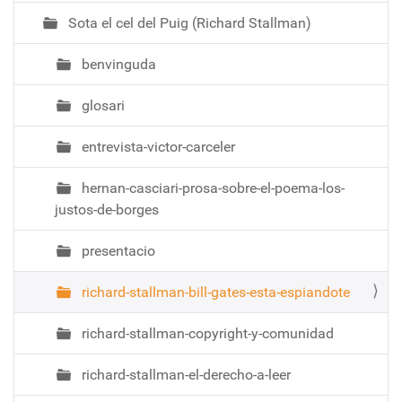
a
Sota el cel del Puig (Richard Stallman)
c
i
benvinguda
ó
glosari
entrevista-victor-carceler
hernan-casciari-prosa-sobre-el-poema-los-
justos-de-borges
presentacio
richard-stallman-bill-gates-esta-espiandote
richard-stallman-copyright-y-comunidad
richard-stallman-el-derecho-a-leer