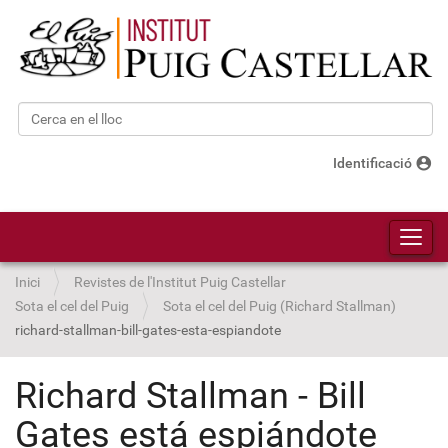
Cerca
Cerca avançada…
account_circle
Identificació
Toggl
Inici
Revistes de l'Institut Puig Castellar
Sota el cel del Puig
Sota el cel del Puig (Richard Stallman)
richard-stallman-bill-gates-esta-espiandote
Richard Stallman - Bill
Gates está espiándote