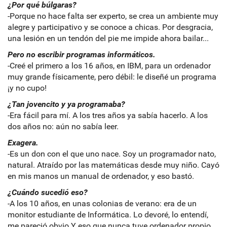
¿Por qué búlgaras?
-Porque no hace falta ser experto, se crea un ambiente muy
alegre y participativo y se conoce a chicas. Por desgracia,
una lesión en un tendón del pie me impide ahora bailar...
Pero no escribir programas informáticos.
-Creé el primero a los 16 años, en IBM, para un ordenador
muy grande físicamente, pero débil: le diseñé un programa
¡y no cupo!
¿Tan jovencito y ya programaba?
-Era fácil para mí. A los tres años ya sabía hacerlo. A los
dos años no: aún no sabía leer.
Exagera.
-Es un don con el que uno nace. Soy un programador nato,
natural. Atraído por las matemáticas desde muy niño. Cayó
en mis manos un manual de ordenador, y eso bastó.
¿Cuándo sucedió eso?
-A los 10 años, en unas colonias de verano: era de un
monitor estudiante de Informática. Lo devoré, lo entendí,
me pareció obvio.Y eso que nunca tuve ordenador propio.