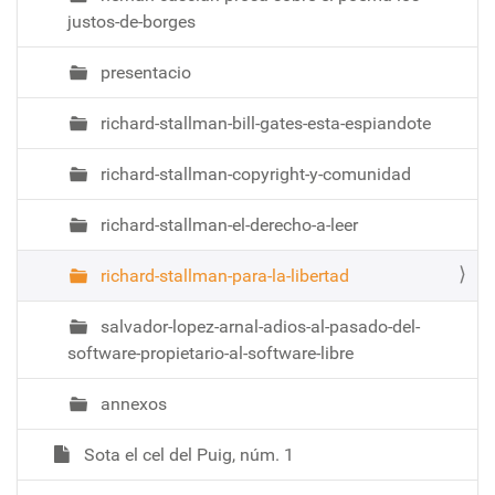
justos-de-borges
presentacio
richard-stallman-bill-gates-esta-espiandote
richard-stallman-copyright-y-comunidad
richard-stallman-el-derecho-a-leer
richard-stallman-para-la-libertad
salvador-lopez-arnal-adios-al-pasado-del-
software-propietario-al-software-libre
annexos
Sota el cel del Puig, núm. 1