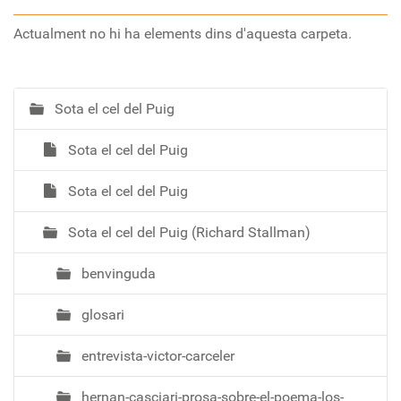
Actualment no hi ha elements dins d'aquesta carpeta.
Sota el cel del Puig
N
a
Sota el cel del Puig
v
e
Sota el cel del Puig
g
a
Sota el cel del Puig (Richard Stallman)
c
i
benvinguda
ó
glosari
entrevista-victor-carceler
hernan-casciari-prosa-sobre-el-poema-los-