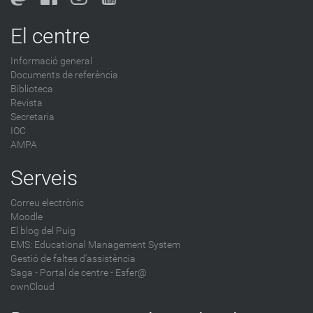
o
g
El centre
-
Informació general
Documents de referència
Biblioteca
Revista
Secretaria
IOC
AMPA
Serveis
Correu electrònic
Moodle
El blog del Puig
EMS: Educational Management System
Gestió de faltes d'assistència
Saga
-
Portal de centre - Esfer@
ownCloud