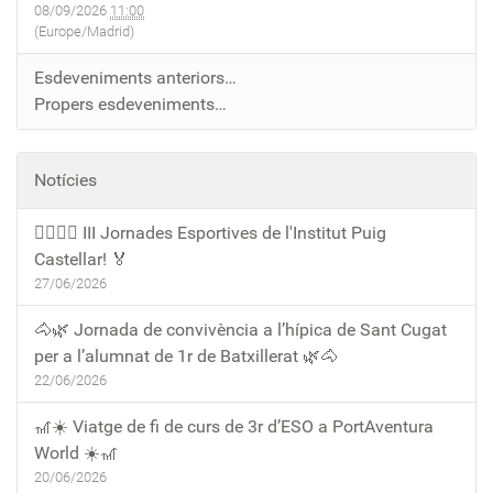
08/09/2026
11:00
(Europe/Madrid)
Esdeveniments anteriors…
Propers esdeveniments…
Notícies
🏃‍♀️🏃‍♂️ III Jornades Esportives de l'Institut Puig
Castellar! 🏅
27/06/2026
🐴🌿 Jornada de convivència a l’hípica de Sant Cugat
per a l’alumnat de 1r de Batxillerat 🌿🐴
22/06/2026
🎢☀️ Viatge de fi de curs de 3r d’ESO a PortAventura
World ☀️🎢
20/06/2026