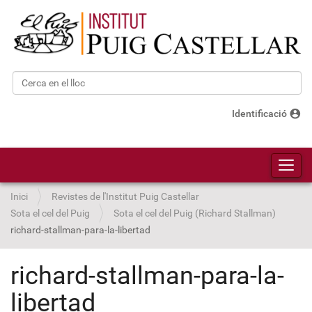
Cerca
Cerca avançada…
account_circle
Identificació
Toggl
Inici
Revistes de l'Institut Puig Castellar
Sota el cel del Puig
Sota el cel del Puig (Richard Stallman)
richard-stallman-para-la-libertad
richard-stallman-para-la-
libertad