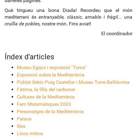
darreres pàgines.
Què tingueu una bona Diada! Recordeu que el món
mediterrani és
entranyable, clàssic, amable i fràgil
...
una
cruïlla de pobles,
nostre món. Fins aviat!
El coordinador
Índex d'articles
Museu Egipci i exposició "Toros"
Exposició sobre la Mediterrània
Poblat ibèric Puig Castellar i Museu Torre Balldovina
Fátima, la filla del carboner
Cultures de la Mediterrània
Fem Matemàtiques 2003
Personatges de la Mediterrània
Països
Illes
Llocs mítics