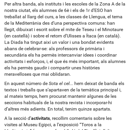
Per altra banda, als instituts i les escoles de la Zona A de la
nostra ciutat, els alumnes de 6è i els de 1r d’ESO han
treballat al llarg del curs, a les classes de Llengua, el tema
de la Mediterrània des d’una perspectiva comuna: han
llegit, dibuixat i escrit sobre el mite de Teseu i el Minotaure
(en castellà) i sobre el retorn d’Ulisses a Ítaca (en català).
La Diada ha tingut així un valor i una bondat evidents
abans de celebrar-se: als professors de primària i
secundària els ha permès intercanviar idees i coordinar
activitats i esforços, i, el que és més important, als alumnes
els ha permès gaudir i compartir unes històries
meravelloses que mai oblidaran.
En aquest número de
Sota el cel...
hem deixat de banda els
textos i treballs que s’apartaven de la temàtica principal i,
al mateix temps, hem procurat mantenir algunes de les
seccions habituals de la nostra revista i incorporar-hi
d’altres més adients. En total, tenim quinze apartats.
A la secció d’
activitats
, recollim comentaris sobre les
visites al Museu Egipci, a l’exposició “Toros a la