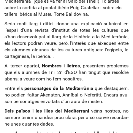
Mediterrània” (que es va fer al Saló del Tinell), i d’altres
sobre la sortida al poblat ibèric Puig Castellar i sobre els
tallers ibèrics al Museu Torre Balldovina.
Seria molt llarg i difícil donar una explicació suficient en
l’espai d’una revista d’institut de totes les cultures que
s’han desenvolupat al llarg de la Història a la Mediterrània,
els lectors podran veure, però, l’interès que aixequen entre
els alumnes algunes de les cultures antigues: l’egípcia, la
cartaginesa, la ibèrica...
Al tercer apartat,
Nombres i lletres
, presentem problemes
que els alumnes de 1r i 2n d’ESO han tingut que resoldre
abans; a veure com ho fem nosaltres.
Entre els
personatges de la Mediterrània
que destaquem,
no podien faltar Akenaton, Anníbal o Nefertiti. Encara avui
són personatges envoltats d’un aura de misteri.
Dels països i les illes del Mediterrani
veïns nostres, no
sempre tenim una idea prou clara, per això convé recordar-
ne unes quantes dades.