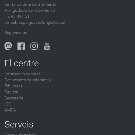
Santa Coloma de Gramenet
e
Avinguda Anselm de Riu 10
s
Tn: 93 391 61 11
a
E-mail:
iespuigcastellar@xtec.cat
l
Segueix-nos:
b
l
o
g
El centre
-
Informació general
Documents de referència
Biblioteca
Revista
Secretaria
IOC
AMPA
Serveis