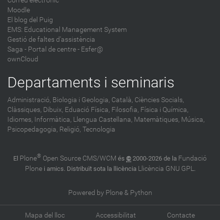
Correu electrònic
Moodle
El blog del Puig
EMS: Educational Management System
Gestió de faltes d'assistència
Saga
-
Portal de centre - Esfer@
ownCloud
Departaments i seminaris
Administració,
Biologia i Geologia,
Català,
Ciències Socials,
Clàssiques,
Dibuix,
Eduació Física,
Filosofia,
Física i Química,
Idiomes,
Informàtica,
Llengua Castellana,
Matemàtiques,
Música,
Psicopedagogia,
Religió,
Tecnologia
®
Plone
Open Source CMS/WCM
Fundació
El
és
©
2000-2026 de la
Plone
Llicència GNU GPL
i amics. Distribuït sota la llicència
.
Powered by Plone & Python
Mapa del lloc
Accessibilitat
Contacte