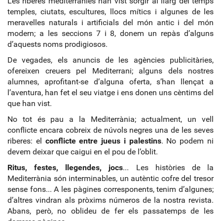
Les riberes mediterrànies han vist sorgir al llarg del temps
temples, ciutats, escultures, llocs mítics i algunes de les
meravelles naturals i artificials del món antic i del món
modern; a les seccions 7 i 8, donem un repàs d’alguns
d’aquests noms prodigiosos.
De vegades, els anuncis de les agències publicitàries,
ofereixen creuers pel Mediterrani; alguns dels nostres
alumnes, aprofitant-se d’alguna oferta, s’han llençat a
l’aventura, han fet el seu viatge i ens donen uns cèntims del
que han vist.
No tot és pau a la Mediterrània; actualment, un vell
conflicte encara cobreix de núvols negres una de les seves
riberes: el
conflicte entre jueus i palestins
. No podem ni
devem deixar que caigui en el pou de l’oblit.
Ritus, festes, llegendes, jocs
... Les històries de la
Mediterrània són interminables, un autèntic cofre del tresor
sense fons... A les pàgines corresponents, tenim d’algunes;
d’altres vindran als pròxims números de la nostra revista.
Abans, però, no oblideu de fer els passatemps de les