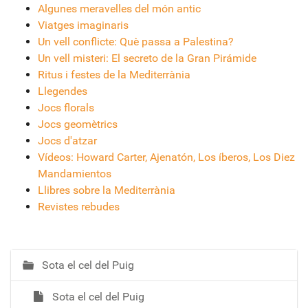
Algunes meravelles del món antic
Viatges imaginaris
Un vell conflicte: Què passa a Palestina?
Un vell misteri: El secreto de la Gran Pirámide
Ritus i festes de la Mediterrània
Llegendes
Jocs florals
Jocs geomètrics
Jocs d'atzar
Vídeos: Howard Carter, Ajenatón, Los íberos, Los Diez
Mandamientos
Llibres sobre la Mediterrània
Revistes rebudes
Sota el cel del Puig
N
a
Sota el cel del Puig
v