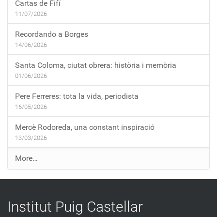
Cartas de Fifí
11/07/2026
Recordando a Borges
14/06/2026
Santa Coloma, ciutat obrera: història i memòria
01/06/2026
Pere Ferreres: tota la vida, periodista
16/05/2026
Mercè Rodoreda, una constant inspiració
13/03/2026
E
More…
n
t
r
Institut Puig Castellar
a
d