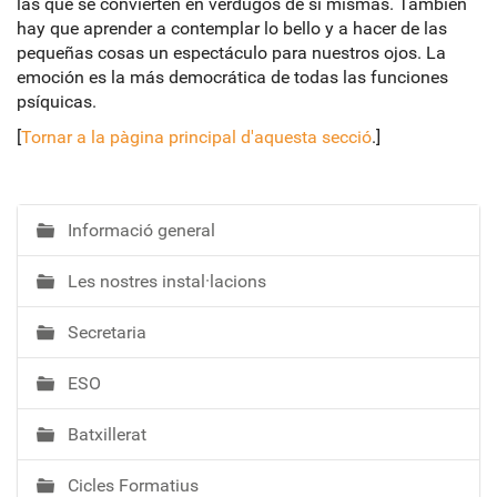
las que se convierten en verdugos de si mismas. También
hay que aprender a contemplar lo bello y a hacer de las
pequeñas cosas un espectáculo para nuestros ojos. La
emoción es la más democrática de todas las funciones
psíquicas.
[
Tornar a la pàgina principal d'aquesta secció
.]
Informació general
N
a
Les nostres instal·lacions
v
e
Secretaria
g
a
ESO
c
i
Batxillerat
ó
Cicles Formatius