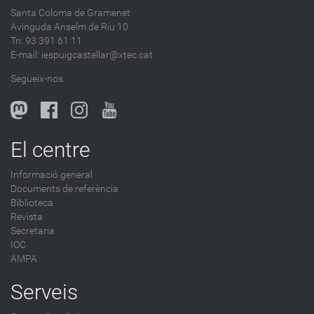
d
Santa Coloma de Gramenet
e
Avinguda Anselm de Riu 10
s
Tn: 93 391 61 11
a
E-mail:
iespuigcastellar@xtec.cat
l
Segueix-nos:
b
l
o
g
El centre
-
Informació general
Documents de referència
Biblioteca
Revista
Secretaria
IOC
AMPA
Serveis