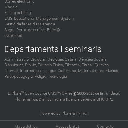
Correu electrònic
Moodle
El blog del Puig
EMS: Educational Management System
Gestió de faltes d'assistència
Saga
-
Portal de centre - Esfer@
ownCloud
Departaments i seminaris
Administració,
Biologia i Geologia,
Català,
Ciències Socials,
Clàssiques,
Dibuix,
Eduació Física,
Filosofia,
Física i Química,
Idiomes,
Informàtica,
Llengua Castellana,
Matemàtiques,
Música,
Psicopedagogia,
Religió,
Tecnologia
®
Plone
Open Source CMS/WCM
Fundació
El
és
©
2000-2026 de la
Plone
Llicència GNU GPL
i amics. Distribuït sota la llicència
.
Powered by Plone & Python
Mapa del lloc
Accessibilitat
Contacte