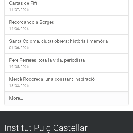
Cartas de Fifí
11/07/2026
Recordando a Borges
14/06/2026
Santa Coloma, ciutat obrera: història i memòria
01/06/2026
Pere Ferreres: tota la vida, periodista
16/05/2026
Mercè Rodoreda, una constant inspiració
13/03/2026
E
More…
n
t
r
Institut Puig Castellar
a