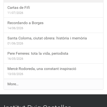
Cartas de Fifí
11/07/2026
Recordando a Borges
14/06/2026
Santa Coloma, ciutat obrera: història i memòria
01/06/2026
Pere Ferreres: tota la vida, periodista
16/05/2026
Mercè Rodoreda, una constant inspiració
13/03/2026
E
More…
n
t
r
a