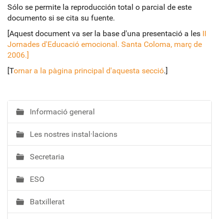
Sólo se permite la reproducción total o parcial de este
documento si se cita su fuente.
[Aquest document va ser la base d'una presentació a les
II
Jornades d'Educació emocional. Santa Coloma, març de
2006.]
[T
ornar a la pàgina principal d'aquesta secció
.]
Informació general
N
a
Les nostres instal·lacions
v
e
Secretaria
g
a
ESO
c
i
Batxillerat
ó