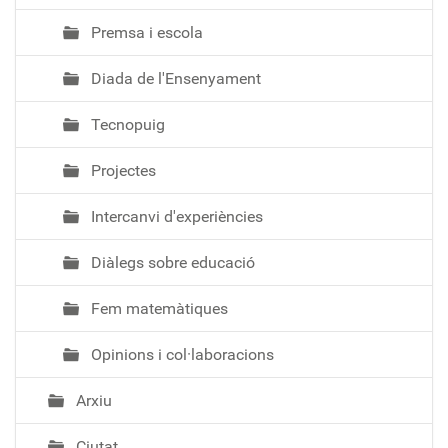
Premsa i escola
Diada de l'Ensenyament
Tecnopuig
Projectes
Intercanvi d'experiències
Diàlegs sobre educació
Fem matemàtiques
Opinions i col·laboracions
Arxiu
Ciutat