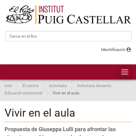
Cerca
Cerca avançada…
account_circle
Identificació
Toggl
Inici
El centre
Activitats
Activitats docents
Educació emocional
Vivir en el aula
Vivir en el aula
Propuesta de Giuseppa Lulli para afrontar las