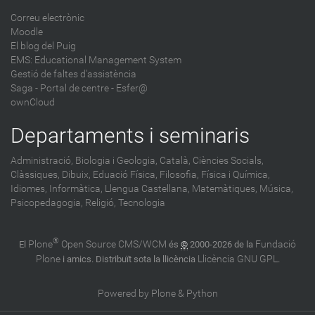
Correu electrònic
Moodle
El blog del Puig
EMS: Educational Management System
Gestió de faltes d'assistència
Saga
-
Portal de centre - Esfer@
ownCloud
Departaments i seminaris
Administració,
Biologia i Geologia,
Català,
Ciències Socials,
Clàssiques,
Dibuix,
Eduació Física,
Filosofia,
Física i Química,
Idiomes,
Informàtica,
Llengua Castellana,
Matemàtiques,
Música,
Psicopedagogia,
Religió,
Tecnologia
®
Plone
Open Source CMS/WCM
Fundació
El
és
©
2000-2026 de la
Plone
Llicència GNU GPL
i amics. Distribuït sota la llicència
.
Powered by Plone & Python