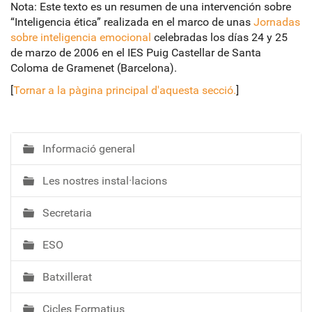
Nota: Este texto es un resumen de una intervención sobre
“Inteligencia ética” realizada en el marco de unas
Jornadas
sobre inteligencia emocional
celebradas los días 24 y 25
de marzo de 2006 en el IES Puig Castellar de Santa
Coloma de Gramenet (Barcelona).
[
Tornar a la pàgina principal d'aquesta secció.
]
Informació general
N
a
Les nostres instal·lacions
v
e
Secretaria
g
a
ESO
c
i
Batxillerat
ó
Cicles Formatius