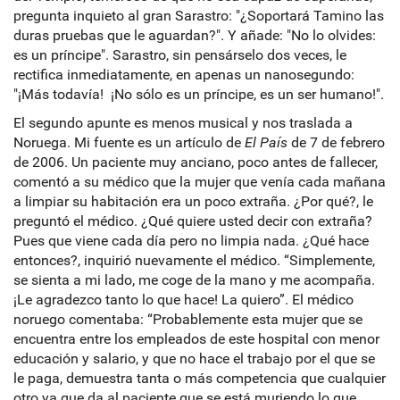
pregunta inquieto al gran Sarastro: "¿Soportará Tamino las
duras pruebas que le aguardan?". Y añade: "No lo olvides:
es un príncipe". Sarastro, sin pensárselo dos veces, le
rectifica inmediatamente, en apenas un nanosegundo:
"¡Más todavía! ¡No sólo es un príncipe, es un ser humano!".
El segundo apunte es menos musical y nos traslada a
Noruega. Mi fuente es un artículo de
El País
de 7 de febrero
de 2006. Un paciente muy anciano, poco antes de fallecer,
comentó a su médico que la mujer que venía cada mañana
a limpiar su habitación era un poco extraña. ¿Por qué?, le
preguntó el médico. ¿Qué quiere usted decir con extraña?
Pues que viene cada día pero no limpia nada. ¿Qué hace
entonces?, inquirió nuevamente el médico. “Simplemente,
se sienta a mi lado, me coge de la mano y me acompaña.
¡Le agradezco tanto lo que hace! La quiero”. El médico
noruego comentaba: “Probablemente esta mujer que se
encuentra entre los empleados de este hospital con menor
educación y salario, y que no hace el trabajo por el que se
le paga, demuestra tanta o más competencia que cualquier
otro ya que da al paciente que se está muriendo lo que