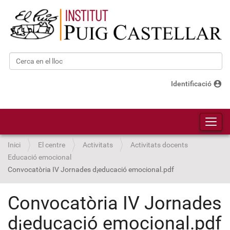
Cerca
Cerca avançada…
account_circle
Identificació
Toggl
Inici
El centre
Activitats
Activitats docents
Educació emocional
Convocatòria IV Jornades d¡educació emocional.pdf
Convocatòria IV Jornades
d¡educació emocional.pdf