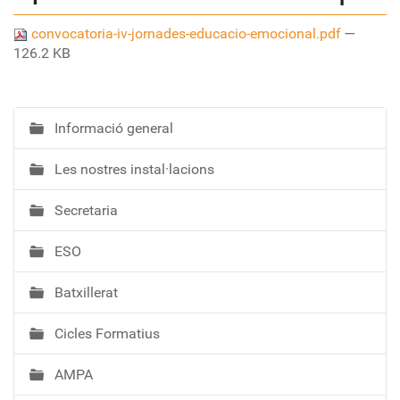
convocatoria-iv-jornades-educacio-emocional.pdf
—
126.2 KB
Informació general
N
a
Les nostres instal·lacions
v
e
Secretaria
g
a
ESO
c
i
Batxillerat
ó
Cicles Formatius
AMPA