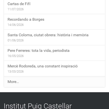
Cartas de Fifí
11/07/2026
Recordando a Borges
14/06/2026
Santa Coloma, ciutat obrera: història i memòria
01/06/2026
Pere Ferreres: tota la vida, periodista
16/05/2026
Mercè Rodoreda, una constant inspiració
13/03/2026
E
More…
n
t
r
Institut Puig Castellar
a