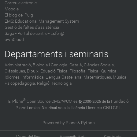
Correu electrònic
Moodle
El blog del Puig
EMS: Educational Management System
Gestió de faltes d'assistència
Saga
-
Portal de centre - Esfer@
ownCloud
Departaments i seminaris
Administració,
Biologia i Geologia,
Català,
Ciències Socials,
Clàssiques,
Dibuix,
Eduació Física,
Filosofia,
Física i Química,
Idiomes,
Informàtica,
Llengua Castellana,
Matemàtiques,
Música,
Psicopedagogia,
Religió,
Tecnologia
®
Plone
Open Source CMS/WCM
Fundació
El
és
©
2000-2026 de la
Plone
Llicència GNU GPL
i amics. Distribuït sota la llicència
.
Powered by Plone & Python
Mapa del lloc
Accessibilitat
Contacte