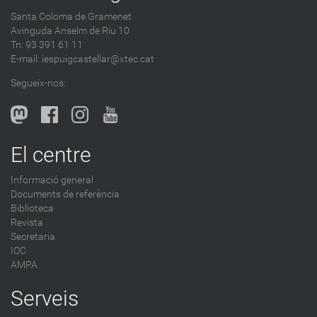
d
Santa Coloma de Gramenet
e
Avinguda Anselm de Riu 10
s
Tn: 93 391 61 11
a
E-mail:
iespuigcastellar@xtec.cat
l
Segueix-nos:
b
l
o
g
El centre
-
Informació general
Documents de referència
Biblioteca
Revista
Secretaria
IOC
AMPA
Serveis