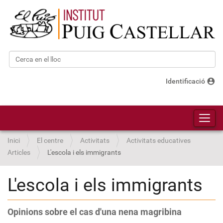
Cerca
Cerca avançada…
account_circle
Identificació
Toggl
Inici
El centre
Activitats
Activitats educatives
Articles
L'escola i els immigrants
L'escola i els immigrants
Opinions sobre el cas d'una nena magribina