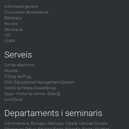
Informació general
Documents de referència
Biblioteca
Revista
Secretaria
IOC
AMPA
Serveis
Correu electrònic
Moodle
El blog del Puig
EMS: Educational Management System
Gestió de faltes d'assistència
Saga
-
Portal de centre - Esfer@
ownCloud
Departaments i seminaris
Administració,
Biologia i Geologia,
Català,
Ciències Socials,