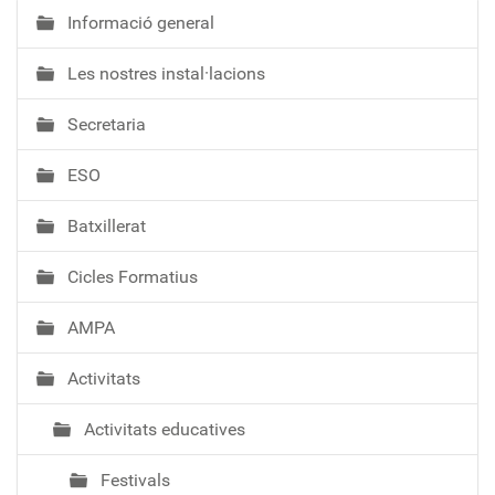
Informació general
N
a
Les nostres instal·lacions
v
e
Secretaria
g
a
ESO
c
i
Batxillerat
ó
Cicles Formatius
AMPA
Activitats
Activitats educatives
Festivals