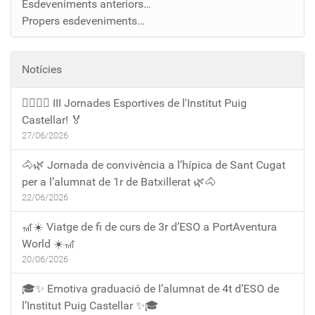
Esdeveniments anteriors…
Propers esdeveniments…
Notícies
🏃‍♀️🏃‍♂️ III Jornades Esportives de l'Institut Puig
Castellar! 🏅
27/06/2026
🐴🌿 Jornada de convivència a l’hípica de Sant Cugat
per a l’alumnat de 1r de Batxillerat 🌿🐴
22/06/2026
🎢☀️ Viatge de fi de curs de 3r d’ESO a PortAventura
World ☀️🎢
20/06/2026
🎓✨ Emotiva graduació de l’alumnat de 4t d’ESO de
l’Institut Puig Castellar ✨🎓