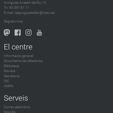
Avinguda Anselm de Riu 10
s
Tn: 93 391 61 11
a
E-mail:
iespuigcastellar@xtec.cat
l
Segueix-nos:
b
l
o
g
El centre
-
Informació general
Documents de referència
Biblioteca
Revista
Secretaria
IOC
AMPA
Serveis
Correu electrònic
Moodle