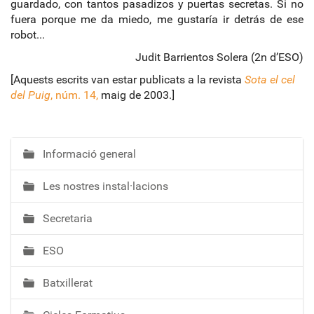
guardado, con tantos pasadizos y puertas secretas. Si no
fuera porque me da miedo, me gustaría ir detrás de ese
robot...
Judit Barrientos Solera (2n d’ESO)
[Aquests escrits van estar publicats a la revista
Sota el cel
del Puig
, núm. 14,
maig de 2003.]
Informació general
N
a
Les nostres instal·lacions
v
e
Secretaria
g
a
ESO
c
i
Batxillerat
ó