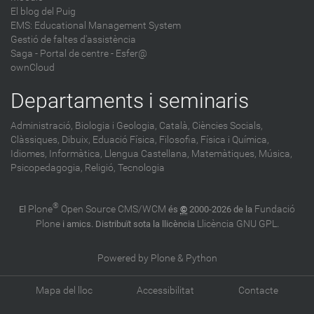
El blog del Puig
EMS: Educational Management System
Gestió de faltes d'assistència
Saga
-
Portal de centre - Esfer@
ownCloud
Departaments i seminaris
Administració,
Biologia i Geologia,
Català,
Ciències Socials,
Clàssiques,
Dibuix,
Eduació Física,
Filosofia,
Física i Química,
Idiomes,
Informàtica,
Llengua Castellana,
Matemàtiques,
Música,
Psicopedagogia,
Religió,
Tecnologia
®
Plone
Open Source CMS/WCM
Fundació
El
és
©
2000-2026 de la
Plone
Llicència GNU GPL
i amics. Distribuït sota la llicència
.
Powered by Plone & Python
Mapa del lloc
Accessibilitat
Contacte