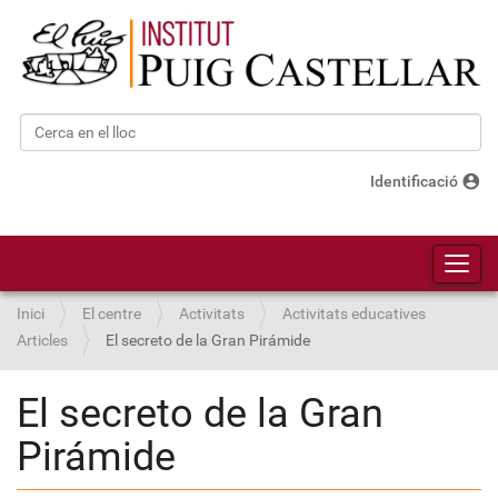
Cerca
Cerca avançada…
account_circle
Identificació
Toggl
Inici
El centre
Activitats
Activitats educatives
Articles
El secreto de la Gran Pirámide
El secreto de la Gran
Pirámide