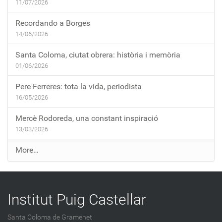
11/07/2026
Recordando a Borges
14/06/2026
Santa Coloma, ciutat obrera: història i memòria
01/06/2026
Pere Ferreres: tota la vida, periodista
16/05/2026
Mercè Rodoreda, una constant inspiració
13/03/2026
E
More…
n
t
r
Institut Puig Castellar
a
d
Santa Coloma de Gramenet
e