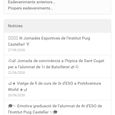
Esdeveniments anteriors…
Propers esdeveniments…
Notícies
🏃‍♀️🏃‍♂️ III Jornades Esportives de l'Institut Puig
Castellar! 🏅
27/06/2026
🐴🌿 Jornada de convivència a l’hípica de Sant Cugat
per a l’alumnat de 1r de Batxillerat 🌿🐴
22/06/2026
🎢☀️ Viatge de fi de curs de 3r d’ESO a PortAventura
World ☀️🎢
20/06/2026
🎓✨ Emotiva graduació de l’alumnat de 4t d’ESO de
l’Institut Puig Castellar ✨🎓