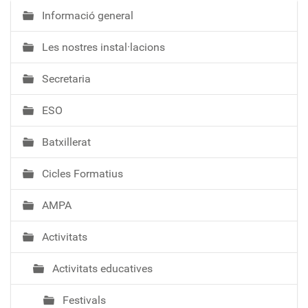
Informació general
N
a
Les nostres instal·lacions
v
e
Secretaria
g
a
ESO
c
i
Batxillerat
ó
Cicles Formatius
AMPA
Activitats
Activitats educatives
Festivals