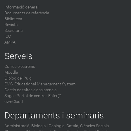
Informació general
Documents de referència
Biblioteca
Revista
Secretaria
IOC
AMPA
Serveis
Correu electrònic
Moodle
El blog del Puig
EMS: Educational Management System
Gestió de faltes d'assistència
Saga
-
Portal de centre - Esfer@
ownCloud
Departaments i seminaris
Administració,
Biologia i Geologia,
Català,
Ciències Socials,