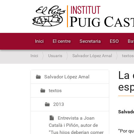
Inici
El centre
Secretaria
ESO
Bat
S
Inici
Usuaris
Salvador López Arnal
textos
o
u
La 
a
Salvador López Arnal
N
esp
:
a
textos
v
e
2013
g
Salvad
a
Entrevista a Joan
c
Català i Piñón, autor de
i
“Por qué
“Tus hijos deberían comer