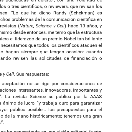
s o tres científicos, o reviewers, que revisan los
Eisen: “Lo que ha dicho Randy (Schekman) es
muchos problemas de la comunicación científica en
evistas (
Nature, Science y Cell
) hace 13 años, y
mismo desde entonces, me temo que la estructura
era el liderazgo de un premio Nobel tan brillante
 necesitamos que todos los científicos ataquen el
e lo hagan siempre que tengan ocasión: cuando
uando revisen las solicitudes de financiación o
 y Cell
. Sus respuestas:
e aceptación no se rige por consideraciones de
aciones interesantes, innovadoras, importantes y
s”. La revista Science se publica por la AAAS
 ánimo de lucro, “y trabaja duro para garantizar
yor público posible... los presupuestos para el
do de la mano históricamente; tenemos una gran
”.
se ha concentrado en una visión editorial fuerte,