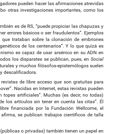
tigadores pueden hacer las afirmaciones atrevidas
abo otras investigaciones importantes, como los
 también es de RS, “puede propiciar las chapuzas y
ner errores básicos o ser fraudulentos”. Ejemplos
 que trataban sobre la clonación de embriones
s genéticos de los centenarios”. Y lo que quizá es
ganismo es capaz de usar arsénico en su ADN en
 todos los disparates se publican, pues, en
Social
naturales y muchos filósofos-epistemólogos suelen
y descalificadora.
revistas de libre acceso que son gratuitas para
over”. Nacidas en Internet, estas revistas pueden
topes artificiales”. Muchas (es decir, no todas)
de los artículos sin tener en cuenta las citas”. Él
libre financiada por la Fundación Wellcome, el
irma, se publican trabajos científicos de talla
 (públicas o privadas) también tienen un papel en