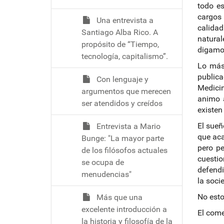
todo es
cargos 
Una entrevista a
calidad
Santiago Alba Rico. A
natural
propósito de “Tiempo,
digamos
tecnología, capitalismo”.
Lo más
publica
Con lenguaje y
Medicin
argumentos que merecen
animo a
ser atendidos y creídos
existen
El sueñ
Entrevista a Mario
que aca
Bunge: "La mayor parte
pero pe
de los filósofos actuales
cuesti
se ocupa de
defendi
menudencias"
la soci
No esto
Más que una
excelente introducción a
El come
la historia y filosofía de la