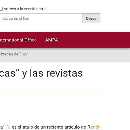
Cerca
només a la secció actual
Cerca avançada…
nternational Office
AMPA
lizadas de “lujo”
icas” y las revistas
” [1] es el título de un reciente artículo de R
andy