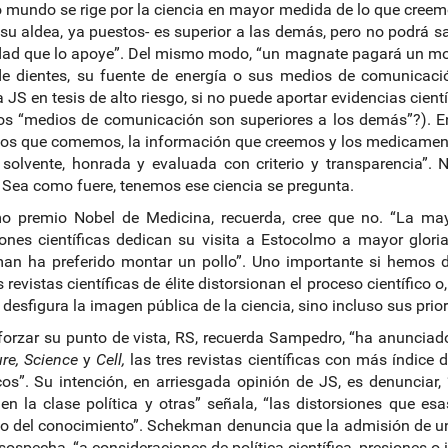
 mundo se rige por la ciencia en mayor medida de lo que creem
 su aldea, ya puestos- es superior a las demás, pero no podrá sa
dad que lo apoye”. Del mismo modo, “un magnate pagará un mont
e dientes, su fuente de energía o sus medios de comunicació
 JS en tesis de alto riesgo, si no puede aportar evidencias cient
s “medios de comunicación son superiores a los demás”?). En op
tos que comemos, la información que creemos y los medicamen
 solvente, honrada y evaluada con criterio y transparencia”.
 Sea como fuere, tenemos ese ciencia se pregunta.
imo premio Nobel de Medicina, recuerda, cree que no. “La ma
iones científicas dedican su visita a Estocolmo a mayor glor
n ha preferido montar un pollo”. Uno importante si hemos de
revistas científicas de élite distorsionan el proceso científico o,
 desfigura la imagen pública de la ciencia, sino incluso sus prio
forzar su punto de vista, RS, recuerda Sampedro, “ha anuncia
re, Science
y
Cell,
las tres revistas científicas con más índice
icos”. Su intención, en arriesgada opinión de JS, es denunciar
n la clase política y otras” señala, “las distorsiones que esas
o del conocimiento”. Schekman denuncia que la admisión de un 
sospecha, “a consideraciones de política científica, presiones o