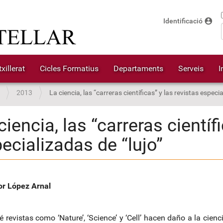
account_circle
Identificació
xillerat
Cicles Formatius
Departaments
Serveis
I
2013
La ciencia, las “carreras científicas” y las revistas especia
ciencia, las “carreras científ
ecializadas de “lujo”
or López Arnal
 revistas como ‘Nature’, ‘Science’ y ‘Cell’ hacen daño a la ciencia