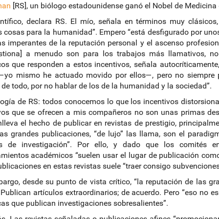
man
[RS], un biólogo estadounidense ganó el Nobel de Medicina
ntífico, declara RS. El mío, señala en términos muy clásico
 cosas para la humanidad”. Empero “está desfigurado por unos
s imperantes de la reputación personal y el ascenso profesio
stiona] a menudo son para los trabajos más llamativos, no 
icos que responden a estos incentivos, señala autocríticame
 —yo mismo he actuado movido por ellos—, pero no siempre po
de todo, por no hablar de los de la humanidad y la sociedad”.
ogía de RS: todos conocemos lo que los incentivos distorsiona
ivos que se ofrecen a mis compañeros no son unas primas des
lleva el hecho de publicar en revistas de prestigio, principalm
as grandes publicaciones, “de lujo” las llama, son el paradig
os de investigación”. Por ello, y dado que los comités en
ientos académicos “suelen usar el lugar de publicación como in
ublicaciones en estas revistas suele “traer consigo subvenciones
argo, desde su punto de vista crítico, “la reputación de las gr
 Publican artículos extraordinarios; de acuerdo. Pero “eso no 
cas que publican investigaciones sobresalientes”.
. Las revistas señaladas o publicaciones afines “promocion