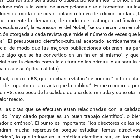
duce más a la venta de suscripciones que a fomentar las inv
ores de moda que crean bolsos o trajes de edición limitada,
ue aumente la demanda, de modo que restringen artificialmen
 exclusivas”, la expresión el del Nobel, “se comercializan emp
ión otorgada a cada revista que mide el número de veces que lo
os”. El presupuesto científico-cultural aceptado acríticament
cia, de modo que las mejores publicaciones obtienen las pu
ue algo que se ha convertido en un fin en sí mismo”, y que
cial para la ciencia como la cultura de las primas lo es para la b
a desde su óptica estricta).
tual, recuerda RS, que muchas revistas “de nombre” lo fomenta
or de impacto de la revista que la publica”. Empero como la pu
ón RS, dice poco de la calidad de una determinada y concreta in
valor medio.
 las citas que se efectúan están relacionadas con la calidad 
ido “muy citado porque es un buen trabajo científico”, o bie
dor o erróneo”. El punto es importante: “los directores de las re
ndrán mucha repercusión porque estudian temas atractivo
cidas”, lo que influye en la práctica científica real, en los t