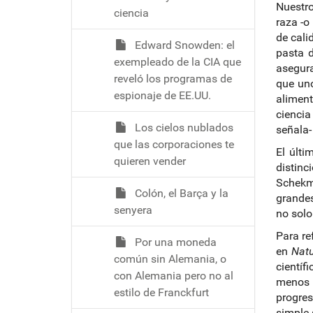
Nuestro
ciencia
raza -o
de cali
Edward Snowden: el
pasta d
exempleado de la CIA que
asegura
reveló los programas de
que uno
espionaje de EE.UU.
alimen
ciencia
Los cielos nublados
señala-
que las corporaciones te
El últ
quieren vender
distinc
Schekma
Colón, el Barça y la
grandes 
senyera
no solo
Para re
Por una moneda
en
Natu
común sin Alemania, o
científ
con Alemania pero no al
menos e
estilo de Franckfurt
progres
simple 