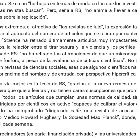
icas. Se crean “burbujas en temas de moda en los que los inves
as revistas buscan”. Pero, señala RS, “no anima a llevar a c
s sobre la replicación”.
s extremos, el atractivo de “las revistas de lujo”, la expresión
uir al aumento del número de artículos que se retiran por conte
 “
Science
ha retirado últimamente artículos muy impactantes
, la relación entre el tirar basura y la violencia y los perfile
ñade RS: “no ha retirado las afirmaciones de que un microor
e fósforo, a pesar de la avalancha de críticas científicas”. No
n revistas de ciencias sociales, esas que algunos científicos 
or encima del hombro y, de entrada, con perspectiva hipercrítica 
 vía mejor, es la tesis de RS, “gracias a la nueva remesa de 
era que quiera leerlas y no tienen caras suscripciones que prom
 “todos los artículos que cumplan unas normas de calidad, sin 
irigidas por científicos en activo “capaces de calibrar el valor 
lo ha comprobado “dirigiendo
eLife
, una revista de acceso 
to Médico Howard Hughes y la Sociedad Max Planck”, donde, af
l cada semana.
rocinadores (en parte, financiación privada) y las universidades