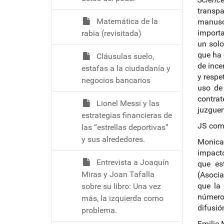
transpa
Matemática de la
manusc
importa
rabia (revisitada)
un sol
que ha 
Cláusulas suelo,
de ince
estafas a la ciudadanía y
y respe
negocios bancarios
uso de
contrat
Lionel Messi y las
juzguen
estrategias financieras de
JS come
las “estrellas deportivas”
y sus alrededores.
Monica 
impacto
Entrevista a Joaquín
que es
Miras y Joan Tafalla
(Asocia
que la 
sobre su libro: Una vez
número 
más, la izquierda como
difusió
problema.
Emilie