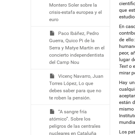
científ
Montero Soler sobre la
que est
crisis-estafa europea y el
estudio
euro
En caso
contrib
Paco Ibáñez, Pedro
de ello:
Guerra, Quico Pi de la
humanos
Serra y Matye Martín en el
peor, a
concierto independentista
lugar d
del Camp Nou
Text
o e
mirar p
Vicenç Navarro, Juan
Hay una
Torres López, Lo que
cualqui
debes saber para que no
aceptar
te roben la pensión.
están d
mismo 
“A sangre fría
Institu
atómico”. Sobre los
mundia
peligros de las centrales
Los pat
nucleares en Cataluña