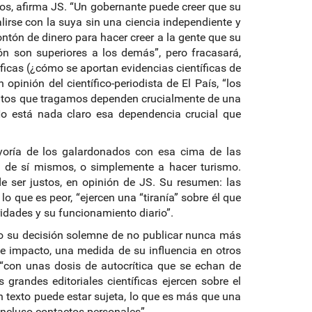
os, afirma JS. “Un gobernante puede creer que su
lirse con la suya sin una ciencia independiente y
ón de dinero para hacer creer a la gente que su
n son superiores a los demás”, pero fracasará,
íficas (¿cómo se aportan evidencias científicas de
inión del científico-periodista de El País, “los
tos que tragamos dependen crucialmente de una
 No está nada claro esa dependencia crucial que
yoría de los galardonados con esa cima de las
ia de sí mismos, o simplemente a hacer turismo.
 ser justos, en opinión de JS. Su resumen: las
 lo que es peor, “ejercen una “tiranía” sobre él que
ridades y su funcionamiento diario”.
do su decisión solemne de no publicar nunca más
 de impacto, una medida de su influencia en otros
, “con unas dosis de autocrítica que se echan de
 grandes editoriales científicas ejercen sobre el
texto puede estar sujeta, lo que es más que una
 incluso contactos personales”.