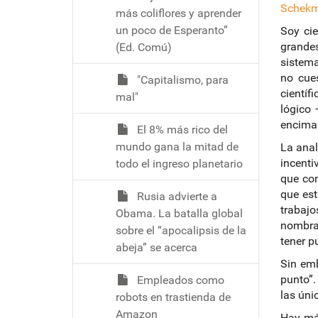
ó
Schek
más coliflores y aprender
un poco de Esperanto”
Soy cie
grandes
(Ed. Comú)
sistema
no cue
"Capitalismo, para
científ
mal"
lógico
encima 
El 8% más rico del
mundo gana la mitad de
La anal
incent
todo el ingreso planetario
que con
que est
Rusia advierte a
trabaj
Obama. La batalla global
nombram
sobre el “apocalipsis de la
tener p
abeja” se acerca
Sin emb
punto”.
Empleados como
las úni
robots en trastienda de
Amazon
Hay más