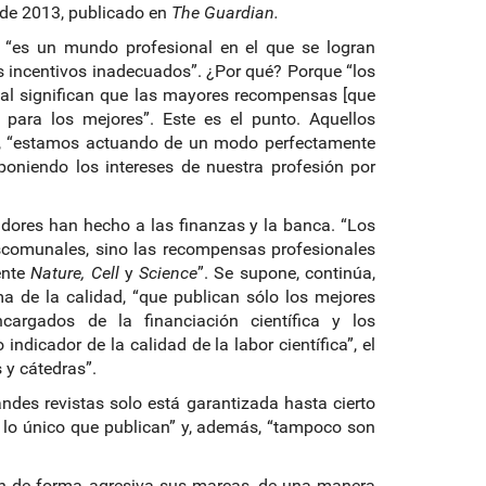
 de 2013, publicado en
The Guardian.
s, “es un mundo profesional en el que se logran
 incentivos inadecuados”. ¿Por qué? Porque “los
nal significan que las mayores recompensas [que
para los mejores”. Este es el punto. Aquellos
nte, “estamos actuando de un modo perfectamente
niendo los intereses de nuestra profesión por
dores han hecho a las finanzas y la banca. “Los
comunales, sino las recompensas profesionales
ente
Nature, Cell
y
Science
”. Se supone, continúa,
ma de la calidad, “que publican sólo los mejores
cargados de la financiación científica y los
dicador de la calidad de la labor científica”, el
 y cátedras”.
andes revistas solo está garantizada hasta cierto
es lo único que publican” y, además, “tampoco son
an de forma agresiva sus marcas, de una manera