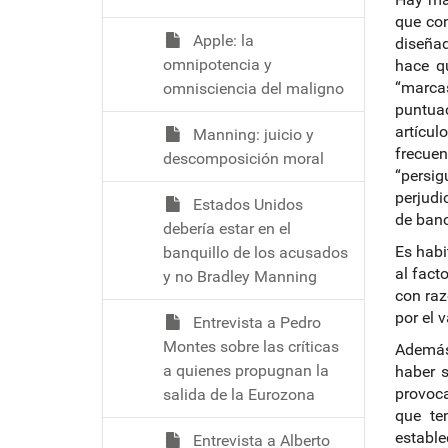
que con
Apple: la
diseñad
omnipotencia y
hace q
“marcas
omnisciencia del maligno
puntuac
artícul
Manning: juicio y
frecuen
descomposición moral
“persig
perjudi
Estados Unidos
de banc
debería estar en el
Es habi
banquillo de los acusados
al fact
y no Bradley Manning
con raz
por el 
Entrevista a Pedro
Montes sobre las críticas
Además,
a quienes propugnan la
haber s
provoca
salida de la Eurozona
que te
estable
Entrevista a Alberto