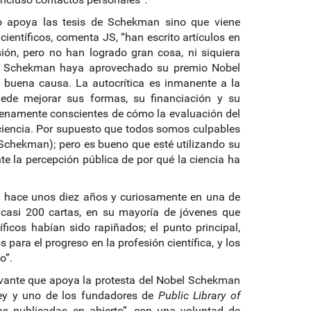
lo apoya las tesis de Schekman sino que viene
ientíficos, comenta JS, “han escrito artículos en
sión, pero no han logrado gran cosa, ni siquiera
que Schekman haya aprovechado su premio Nobel
a buena causa. La autocrítica es inmanente a la
uede mejorar sus formas, su financiación y su
enamente conscientes de cómo la evaluación del
a ciencia. Por supuesto que todos somos culpables
(Schekman); pero es bueno que esté utilizando su
te la percepción pública de por qué la ciencia ha
nto hace unos diez años y curiosamente en una de
í casi 200 cartas, en su mayoría de jóvenes que
ficos habían sido rapiñados; el punto principal,
 para el progreso en la profesión científica, y los
o”.
elevante que apoya la protesta del Nobel Schekman
eley y uno de los fundadores de
Public Library of
icas publicadas en abierto”, con una voluntad de