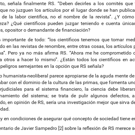
to, señala finalmente RS. “Deben decirles a los comités que
que no juzguen los artículos por el lugar donde se han publica
 de la labor científica, no el nombre de la revista”. ¿Y cómo
eza? ¿Qué científicos pueden juzgar teniendo e cuenta únicame
, opositor o demandante de financiación?
 importante de todo: “los científicos tenemos que tomar med
do en las revistas de renombre, entre otras cosas, los artículo
a”. Pero ya no más afirma RS. “Ahora me he comprometido con 
 otros a hacer lo mismo”. ¿Están todos los científicos en a
 peligros semejantes en la opción que RS señala?
o humanista-neoliberal parece apropiarse de la aguda mente de R
bar con el dominio de la cultura de las primas, que fomenta uno
rjudiciales para el sistema financiero, la ciencia debe liberar
onamiento del sistema; se trata de pulir algunos defectos, 
do, en opinión de RS, sería una investigación mejor que sirva 
edad.
y en condiciones de asegurar qué concepto de sociedad tiene e
ntario de Javier Sampedro [2] sobre la reflexión de RS merece s