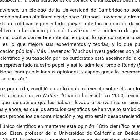
Lawrence, un biólogo de la Universidad de Cambridge,no so
endo posturas similares desde hace 10 años. Lawrence y otros c
istas científicas y presentado quejas ante los centros de deci
 el tema a la opinión pública”. Lawrence está contento de 
emar contra corriente e intentar empujar lo que considera un
a: es lo que mejora sus experimentos y teorías, y lo que p
ación pública”. Más Lawrence: “Muchos investigadores son pl
 científico y su tasación por los burócratas está asesinando l
r representado nuestro papel, y así lo admite el propio Randy 
Nobel para publicitar sus opiniones, y espero que ello incremen
 su corazón”.
e, por cierto, escribió un artículo de referencia sobre el asu
istas criticadas, en
Nature
. “Cuando lo escribí en 2003, recib
 que los sueños que les habían llevado a convertirse en cientí
s y ahora, es que los artículos científicos se han vuelto símbolos
ros propósitos de comunicación y registro están desapareciend
l único científico en mantener esta opinión. “Otro científico r
ael Eisen, profesor de la Universidad de California en Berk
e (PLoS)
, la primera y principal colección de revistas científ