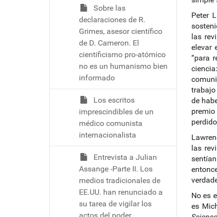
Sobre las
Peter 
declaraciones de R.
sosteni
Grimes, asesor científico
las rev
de D. Cameron. El
elevar
cientificismo pro-atómico
“para r
no es un humanismo bien
cienci
informado
comunic
trabajo
Los escritos
de habe
premio 
imprescindibles de un
perdido
médico comunista
internacionalista
Lawrenc
las rev
Entrevista a Julian
sentían
Assange -Parte II. Los
entonce
verdade
medios tradicionales de
EE.UU. han renunciado a
No es e
su tarea de vigilar los
es Mich
actos del poder
Scienc