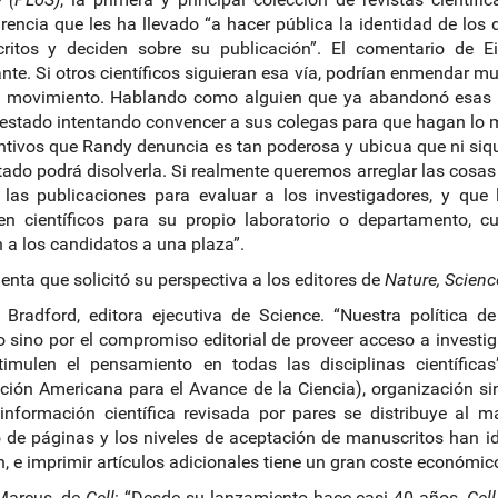
rencia que les ha llevado “a hacer pública la identidad de los do
ritos y deciden sobre su publicación”. El comentario de 
nte. Si otros científicos siguieran esa vía, podrían enmendar 
o movimiento. Hablando como alguien que ya abandonó esas r
estado intentando convencer a sus colegas para que hagan lo 
ntivos que Randy denuncia es tan poderosa y ubicua que ni siqui
tado podrá disolverla. Si realmente queremos arreglar las cosas
 las publicaciones para evaluar a los investigadores, y qu
en científicos para su propio laboratorio o departamento, c
 a los candidatos a una plaza”.
nta que solicitó su perspectiva a los editores de
Nature, Science
Bradford, editora ejecutiva de Science. “Nuestra política d
 sino por el compromiso editorial de proveer acceso a investig
timulen el pensamiento en todas las disciplinas científica
ción Americana para el Avance de la Ciencia), organización sin
información científica revisada por pares se distribuye al ma
de páginas y los niveles de aceptación de manuscritos han i
n, e imprimir artículos adicionales tiene un gran coste económico
 Marcus, de
Cell
: “Desde su lanzamiento hace casi 40 años,
Cell