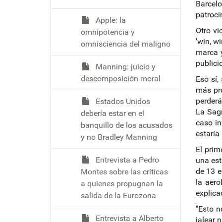
Barcelo
patroci
Apple: la
Otro vi
omnipotencia y
'win, w
omnisciencia del maligno
marca y
publici
Manning: juicio y
descomposición moral
Eso sí
más pró
perderá
Estados Unidos
La Sagr
debería estar en el
caso in
banquillo de los acusados
estaría
y no Bradley Manning
El prim
Entrevista a Pedro
una est
de 13 e
Montes sobre las críticas
la aero
a quienes propugnan la
explica
salida de la Eurozona
"Esto n
Entrevista a Alberto
jalear 