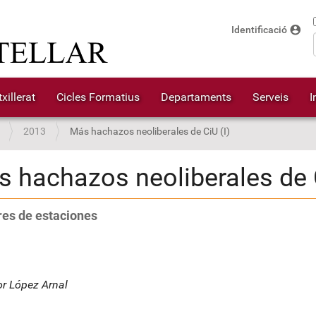
account_circle
Identificació
xillerat
Cicles Formatius
Departaments
Serveis
I
2013
Más hachazos neoliberales de CiU (I)
 hachazos neoliberales de C
es de estaciones
r López Arnal