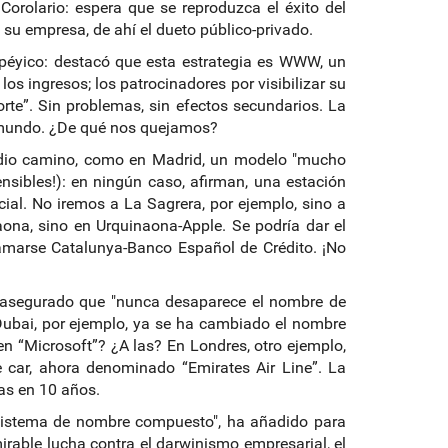
orolario: espera que se reproduzca el éxito del
 su empresa, de ahí el dueto público-privado.
opéyico: destacó que esta estrategia es WWW, un
 los ingresos; los patrocinadores por visibilizar su
rte”. Sin problemas, sin efectos secundarios. La
l mundo. ¿De qué nos quejamos?
edio camino, como en Madrid, un modelo "mucho
ensibles!): en ningún caso, afirman, una estación
cial. No iremos a La Sagrera, por ejemplo, sino a
ona, sino en Urquinaona-Apple. Se podría dar el
amarse Catalunya-Banco Español de Crédito. ¡No
a asegurado que "nunca desaparece el nombre de
Dubai, por ejemplo, ya se ha cambiado el nombre
n “Microsoft”? ¿A las? En Londres, otro ejemplo,
e car, ahora denominado “Emirates Air Line”. La
ras en 10 años.
n sistema de nombre compuesto", ha añadido para
rable lucha contra el darwinismo empresarial, el