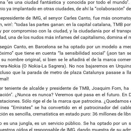
na "es una ciudad fantástica y conocida por todo el mundo". C
nio ya implantado en otras ciudades, de ahí la “colaboración” de
cepresidente de IMG, el senyor Carles Canto, fue más onomat
in, win': “todas las partes ganan: en la capital catalana, TMB por
 por compromiso con la ciudad, y la ciudadanía por el transpo
dad, una de los nudos más infames del capitalismo, domina e
, según Canto, en Barcelona se ha optado por un modelo a m
ximo” que tiene en cuenta “la sensibilidad social" (¡son tan s
 su nombre original, si bien se le añadirá el de la marca comer
era-Nokia (O Nokia-La Sagrera). No nos bajaremos en Urquina
cluso que la parada de metro de plaza Catalunya pasase a ll
 mal!
er teniente de alcalde y presidente de TMB, Joaquim Forn, h
ación". ¿Nunca es nunca? Veremos qué pasa en el futuro. En 
staciones. Sólo rige el de la marca que patrocina. ¿Quedamos e
línea “Emirates” se ha convertido en el patrocinador del cabl
ción es sencilla, crematística en estado puro: 36 millones de lib
o es una jungla, es un servicio público. Se ha optado por u
nuestros oídos el responsable de IMG, dando muestra de su admi