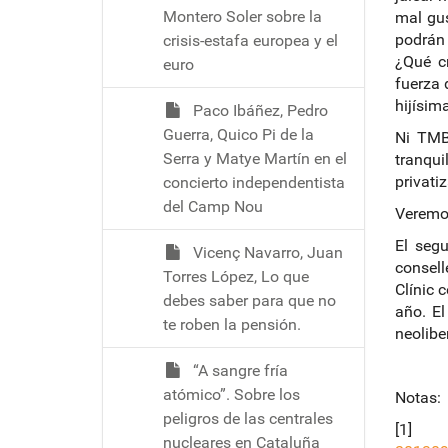
Montero Soler sobre la
mal gus
podrán 
crisis-estafa europea y el
¿Qué cr
euro
fuerza 
hijísim
Paco Ibáñez, Pedro
Guerra, Quico Pi de la
Ni TMB
Serra y Matye Martín en el
tranqui
privati
concierto independentista
del Camp Nou
Veremos
El segu
Vicenç Navarro, Juan
consell
Torres López, Lo que
Clínic 
debes saber para que no
año. El
te roben la pensión.
neolibe
“A sangre fría
atómico”. Sobre los
Notas:
peligros de las centrales
[
nucleares en Cataluña