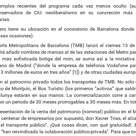
emplos recientes del programa cada vez menos oculto (aun
onservadora de CiU: neoliberalismo en su concreción más 
anas.
ero tiene su ubicación en el consistorio de Barcelona dond
sas ocasiones).
rts Metropolitans de Barcelona (TMB) lanzó el viernes 13 de 
á añadir nombres de marcas al de las estaciones del Metro para 
y más sofisticada botiga del món, se suma así a la iniciativa
ano de Madrid (“donde la empresa de telefonía Vodafone pat
 3 millones de euros en tres años” [1]) y de otras ciudades euro
n al patrocinio privado todos los transportes de TMB. No sólo 
ico de Montjuïc, el Bus Turístic (los primeros “activos” que sald
lunya estarán en sus manos. La comercialización corre a ca
or un periodo de 30 meses prorrogables a 30 meses más. En tota
resentación de la venta del patrimonio (nominal) público en el 
 centenar de empresarios por supuesto, don Xavier Trias, el al
l transporte público”. ¡Qué cosas dicen, con qué gratuidad!. E
“han reivindicado la colaboración público-privada”. Para que 