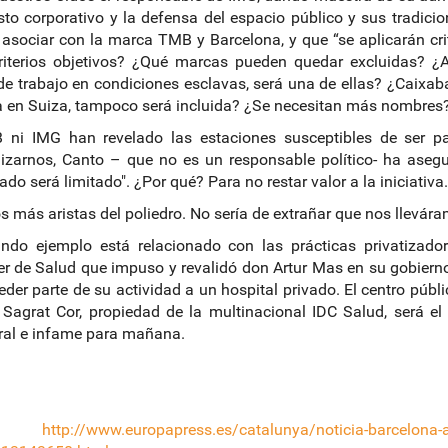
to corporativo y la defensa del espacio público y sus tradic
asociar con la marca TMB y Barcelona, y que “se aplicarán criter
iterios objetivos? ¿Qué marcas pueden quedar excluidas? ¿A
de trabajo en condiciones esclavas, será una de ellas? ¿Caixaba
a en Suiza, tampoco será incluida? ¿Se necesitan más nombres
 ni IMG han revelado las estaciones susceptibles de ser pa
lizarnos, Canto – que no es un responsable político- ha ase
zado será limitado". ¿Por qué? Para no restar valor a la iniciativa
 más aristas del poliedro. No sería de extrañar que nos llevár
ndo ejemplo está relacionado con las prácticas privatizador
er de Salud que impuso y revalidó don Artur Mas en su gobierno 
ceder parte de su actividad a un hospital privado. El centro púb
 Sagrat Cor, propiedad de la multinacional IDC Salud, será e
ral e infame para mañana.
1]
http://www.europapress.es/catalunya/noticia-barcelona