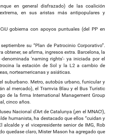
que en general disfrazado) de las coalición
extrema, en sus aristas más antipopulares y
e CiU gobierna con apoyos puntuales (del PP en
septiembre su “Plan de Patrocinio Corporativo”.
obtener, se afirma, ingresos extra. Barcelona, la
 -denominada 'naming rights'- ya iniciada por el
rocina la estación de Sol y la L2 a cambio de
peas, norteamericanas y asiáticas.
el suburbano. Metro, autobús urbano, funicular y
rán al mercado), el Tramvia Blau y el Bus Turístic
rgo de la firma International Management Group
l, cinco años.
Museu Nacional d'Art de Catalunya (¡en el MNAC!),
calde humanista, ha destacado que ellos “cuidan y
l alcalde y el vicepresidente senior de IMG, Rob
todo quedase claro, Mister Mason ha agregado que