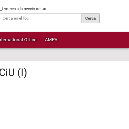
Cerca
només a la secció actual
Cerca avançada…
nternational Office
AMPA
iU (I)