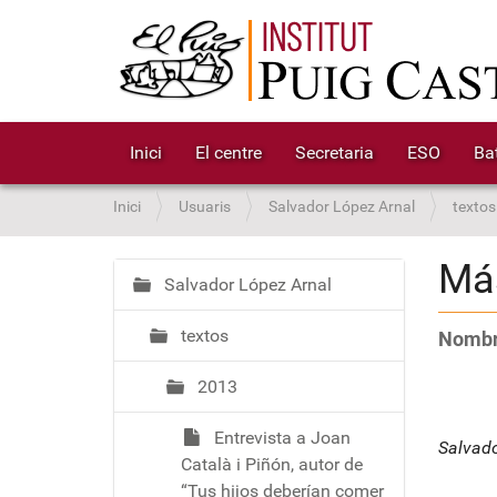
Inici
El centre
Secretaria
ESO
Bat
S
Inici
Usuaris
Salvador López Arnal
textos
o
u
Más
a
Salvador López Arnal
N
:
a
textos
Nombr
v
e
2013
g
a
Entrevista a Joan
c
Salvado
Català i Piñón, autor de
i
“Tus hijos deberían comer