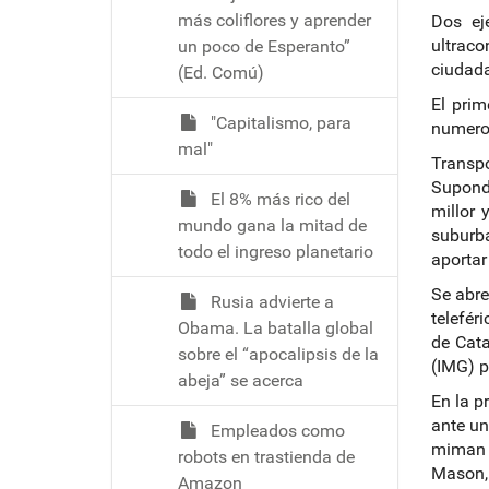
ó
más coliflores y aprender
Dos ej
ultrac
un poco de Esperanto”
ciudad
(Ed. Comú)
El prim
"Capitalismo, para
numero
mal"
Transpo
Supondr
El 8% más rico del
millor 
mundo gana la mitad de
suburb
todo el ingreso planetario
aportar
Se abre
Rusia advierte a
telefér
Obama. La batalla global
de Cata
sobre el “apocalipsis de la
(IMG) p
abeja” se acerca
En la p
ante un
Empleados como
miman e
robots en trastienda de
Mason, 
Amazon