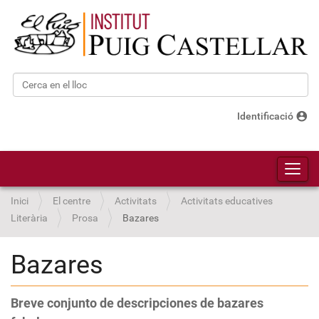
Cerca
Cerca avançada…
account_circle
Identificació
Toggl
Inici
El centre
Activitats
Activitats educatives
Literària
Prosa
Bazares
Bazares
Breve conjunto de descripciones de bazares