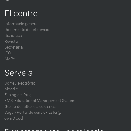
o
g
El centre
-
Informació general
Documents de referència
Biblioteca
Revista
Secretaria
IOC
AMPA
Serveis
Correu electrònic
Moodle
El blog del Puig
EMS: Educational Management System
Gestió de faltes d'assistència
Saga
-
Portal de centre - Esfer@
ownCloud