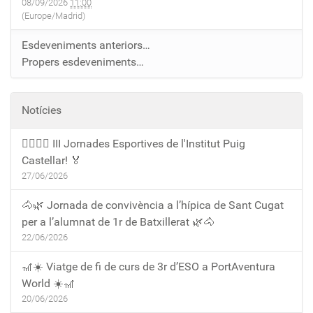
08/09/2026
11:00
(Europe/Madrid)
Esdeveniments anteriors…
Propers esdeveniments…
Notícies
🏃‍♀️🏃‍♂️ III Jornades Esportives de l'Institut Puig
Castellar! 🏅
27/06/2026
🐴🌿 Jornada de convivència a l’hípica de Sant Cugat
per a l’alumnat de 1r de Batxillerat 🌿🐴
22/06/2026
🎢☀️ Viatge de fi de curs de 3r d’ESO a PortAventura
World ☀️🎢
20/06/2026