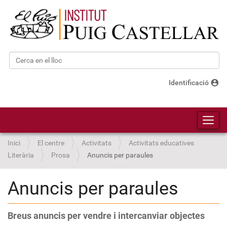
Cerca
Cerca avançada…
account_circle
Identificació
Toggl
Inici
El centre
Activitats
Activitats educatives
Literària
Prosa
Anuncis per paraules
Anuncis per paraules
Breus anuncis per vendre i intercanviar objectes