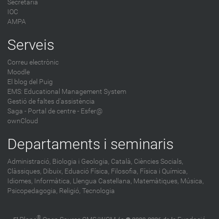
Secretaria
IOC
AMPA
Serveis
Correu electrònic
Moodle
El blog del Puig
EMS: Educational Management System
Gestió de faltes d'assistència
Saga
-
Portal de centre - Esfer@
ownCloud
Departaments i seminaris
Administració,
Biologia i Geologia,
Català,
Ciències Socials,
Clàssiques,
Dibuix,
Eduació Física,
Filosofia,
Física i Química,
Idiomes,
Informàtica,
Llengua Castellana,
Matemàtiques,
Música,
Psicopedagogia,
Religió,
Tecnologia
®