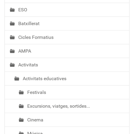
a
ESO
c
i
Batxillerat
ó
Cicles Formatius
AMPA
Activitats
Activitats educatives
Festivals
Excursions, viatges, sortides...
Cinema
Música