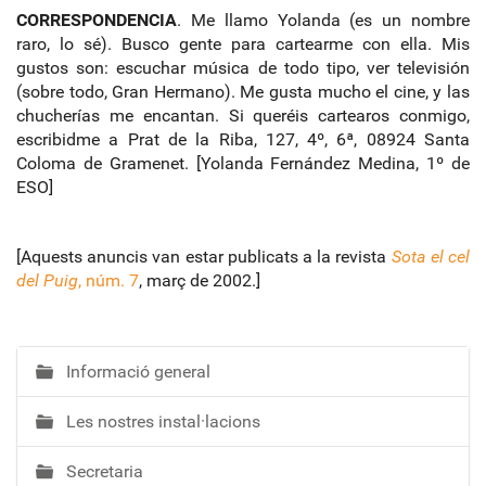
CORRESPONDENCIA
. Me llamo Yolanda (es un nombre
raro, lo sé). Busco gente para cartearme con ella. Mis
gustos son: escuchar música de todo tipo, ver televisión
(sobre todo, Gran Hermano). Me gusta mucho el cine, y las
chucherías me encantan. Si queréis cartearos conmigo,
escribidme a Prat de la Riba, 127, 4º, 6ª, 08924 Santa
Coloma de Gramenet. [Yolanda Fernández Medina, 1º de
ESO]
[Aquests anuncis van estar publicats a la revista
Sota el cel
del Puig
, núm. 7
, març de 2002.]
Informació general
N
a
Les nostres instal·lacions
v
e
Secretaria
g