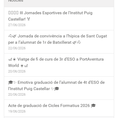
Notícies
🏃‍♀️🏃‍♂️ III Jornades Esportives de l'Institut Puig
Castellar! 🏅
27/06/2026
🐴🌿 Jornada de convivència a l’hípica de Sant Cugat
per a l’alumnat de 1r de Batxillerat 🌿🐴
22/06/2026
🎢☀️ Viatge de fi de curs de 3r d’ESO a PortAventura
World ☀️🎢
20/06/2026
🎓✨ Emotiva graduació de l’alumnat de 4t d’ESO de
l’Institut Puig Castellar ✨🎓
20/06/2026
Acte de graduació de Cicles Formatius 2026 🎓
19/06/2026