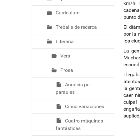
km/h! 
cadena
Currículum
punto d
Treballs de recerca
El diám
por la
los ciu
Literària
La gen
Vers
Muchas
escondi
Prosa
Llegaba
atentos
Anuncis per
la gen
paraules
caer n
culpa!
Cinco variaciones
engañad
suplicó
Cuatro máquinas
fantásticas