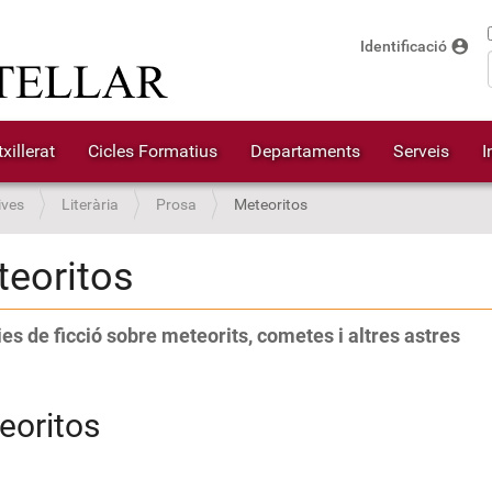
account_circle
Identificació
xillerat
Cicles Formatius
Departaments
Serveis
I
ives
Literària
Prosa
Meteoritos
eoritos
ies de ficció sobre meteorits, cometes i altres astres
eoritos