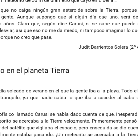
n meteorito de 50 m de diámetro que cayó en Liberia…
que no caiga ningún gran asteroide sobre la Tierra, porque
gente. Aunque supongo que si algún día cae uno, será de
 años. Claro que, según dice Carusi, si se sabe que puede c
esviar, así que eso no me da miedo, ni tampoco imaginar lo q
porque no creo que pase.
Judit Barrientos Solera (2º
 en el planeta Tierra
día soleado de verano en el que la gente iba a la playa. Todo 
tranquilo, ya que nadie sabía lo que iba a suceder al cabo
ofísico llamado Carusi se había dado cuenta de que, inespera
orito se acercaba a la Tierra velozmente. Primeramente pensó
r del satélite que vigilaba el espacio, pero enseguida se dio cuen
lmente estaba pasando. ¡Un meteorito se acercaba a la Tier