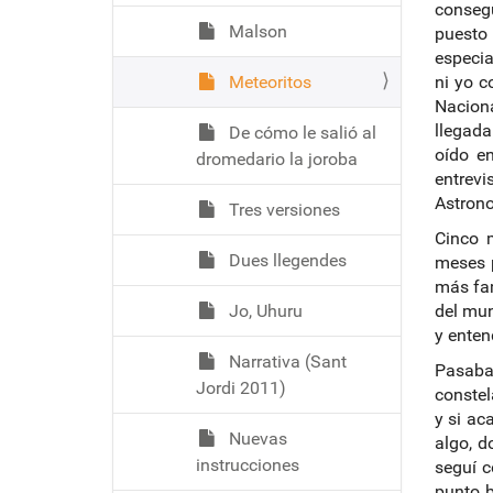
consegu
Malson
puesto
especia
Meteoritos
ni yo c
Naciona
llegad
De cómo le salió al
oído en
dromedario la joroba
entrevi
Astrono
Tres versiones
Cinco m
Dues llegendes
meses p
más fa
Jo, Uhuru
del mun
y enten
Narrativa (Sant
Pasaban
Jordi 2011)
constel
y si ac
Nuevas
algo, d
instrucciones
seguí c
punto b