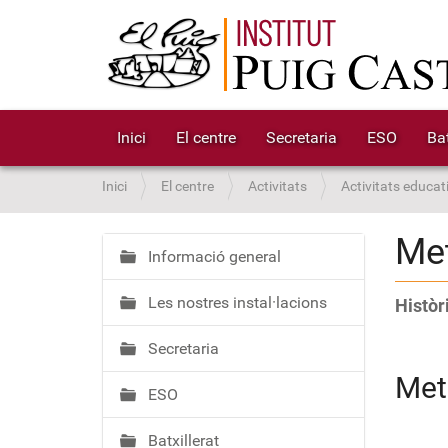
Inici
El centre
Secretaria
ESO
Bat
S
Inici
El centre
Activitats
Activitats educat
o
u
Met
a
Informació general
N
:
a
Les nostres instal·lacions
Històr
v
e
Secretaria
g
a
Met
ESO
c
i
Batxillerat