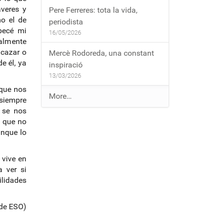
áveres y
Pere Ferreres: tota la vida,
o el de
periodista
pecé mi
16/05/2026
palmente
 cazar o
Mercè Rodoreda, una constant
e él, ya
inspiració
13/03/2026
 que nos
E
More…
siempre
n
 se nos
t
á que no
r
unque lo
a
d
 vive en
e
 ver si
s
ilidades
a
l
 de ESO)
b