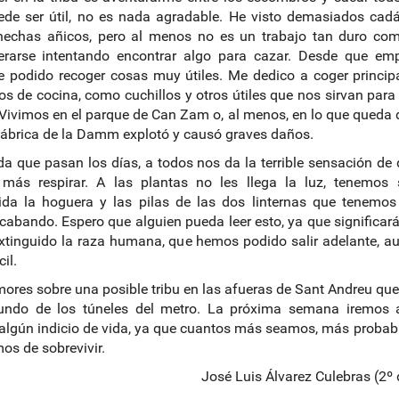
de ser útil, no es nada agradable. He visto demasiados cad
hechas añicos, pero al menos no es un trabajo tan duro com
erarse intentando encontrar algo para cazar. Desde que em
e podido recoger cosas muy útiles. Me dedico a coger princi
ios de cocina, como cuchillos y otros útiles que nos sirvan para
Vivimos en el parque de Can Zam o, al menos, en lo que queda d
fábrica de la Damm explotó y causó graves daños.
a que pasan los días, a todos nos da la terrible sensación de
 más respirar. A las plantas no les llega la luz, tenemos 
ida la hoguera y las pilas de las dos linternas que tenemos
cabando. Espero que alguien pueda leer esto, ya que significar
xtinguido la raza humana, que hemos podido salir adelante, a
cil.
ores sobre una posible tribu en las afueras de Sant Andreu que
fundo de los túneles del metro. La próxima semana iremos a
lgún indicio de vida, ya que cuantos más seamos, más probab
os de sobrevivir.
José Luis Álvarez Culebras (2º