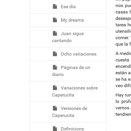
nos pue
Ese día
casas 
desesp
My dreams
tarea h
utensil
Juan sigue
comer. 
cantando
que la 
A medid
Ocho variaciones
cuesta
encend
Páginas de un
están a
diario
se ha e
veo difí
Variaciones sobre
Caperucita
Hay rum
lo pro
vemos a
Versiones de
tendrem
Caperucita
Definicions