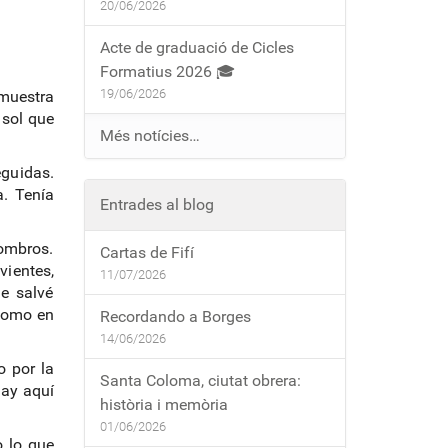
20/06/2026
Acte de graduació de Cicles
Formatius 2026 🎓
19/06/2026
emuestra
 sol que
Més notícies…
eguidas.
a. Tenía
Entrades al blog
combros.
Cartas de Fifí
vientes,
11/07/2026
e salvé
 como en
Recordando a Borges
14/06/2026
 por la
Santa Coloma, ciutat obrera:
hay aquí
història i memòria
01/06/2026
o lo que