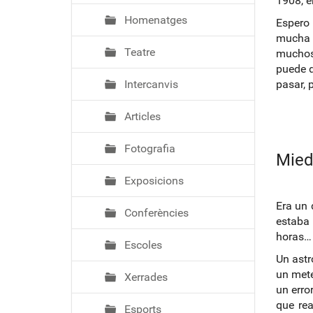
1908, e
Homenatges
Espero 
mucha 
Teatre
muchos
puede d
Intercanvis
pasar, 
Articles
Fotografia
Miedo
Exposicions
Era un 
Conferències
estaba 
horas…
Escoles
Un astr
un mete
Xerrades
un erro
que rea
Esports