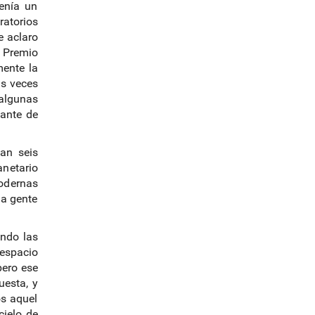
tenía un
atorios
e aclaro
l Premio
mente la
s veces
 algunas
iante de
ban seis
anetario
odernas
la gente
ando las
 espacio
pero ese
uesta, y
os aquel
cielo de