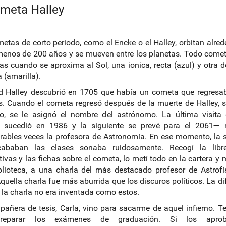
ometa Halley
etas de corto periodo, como el Encke o el Halley, orbitan alred
enos de 200 años y se mueven entre los planetas. Todo come
as cuando se aproxima al Sol, una ionica, recta (azul) y otra d
 (amarilla).
 Halley descubrió en 1705 que había un cometa que regresa
. Cuando el cometa regresó después de la muerte de Halley, 
ho, se le asignó el nombre del astrónomo. La última visita 
 sucedió en 1986 y la siguiente se prevé para el 2061— r
ables veces la profesora de Astronomía. En ese momento, la 
ababan las clases sonaba ruidosamente. Recogí la libre
tivas y las fichas sobre el cometa, lo metí todo en la cartera y m
blioteca, a una charla del más destacado profesor de Astrofí
quella charla fue más aburrida que los discuros políticos. La di
 la charla no era inventada como estos.
añera de tesis, Carla, vino para sacarme de aquel infierno. 
reparar los exámenes de graduación. Si los aprob