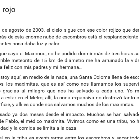
 rojo
 de agosto de 2003, el cielo sigue con ese color rojizo que d
rás de esta enorme nube de escombros está el resplandeciente
ntes nosa daba luz y calor.
ue cayó el Maximud, no he podido dormir más de tres horas s
rible meteorito de 15 km de diámetro me ha arruinado la vid
a feliz con mis padres y mi hermana…
stoy aquí, en medio de la nada, una Santa Coloma llena de es
s, los maximitas, que es así como nos llamamos los supervi
s gracias al milagro que nos ha salvado a cada uno. Yo m
 a estar en el Metro; allí, la onda expansiva no destrozó tanto
rficie, y allí es donde nos salvamos muchos de los maximitas.
sado ya dos meses desde el impacto. Muchos se han salvado
e Pablo, el médico maximita. Vivimos como en una tribu, no 
cidad y la comida se limita a la caza.
l en la tribu es aventurarme entre los escombros y sacar tod