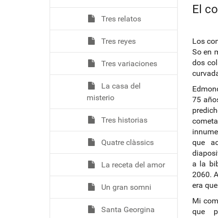
El c
Tres relatos
Tres reyes
Los com
So en m
dos col
Tres variaciones
curvada
La casa del
Edmond
misterio
75 años
predic
Tres historias
cometa
innumer
Quatre clàssics
que ac
diaposi
a la bi
La receta del amor
2060. A
era que
Un gran somni
Mi comp
Santa Georgina
que p