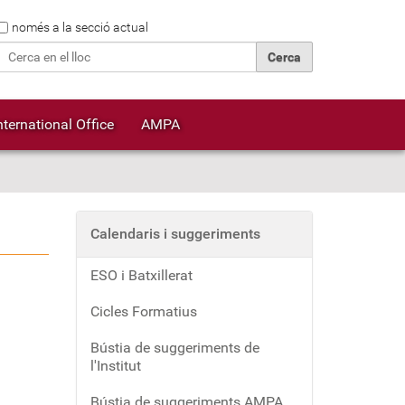
Cerca
només a la secció actual
Cerca avançada…
nternational Office
AMPA
Calendaris i suggeriments
ESO i Batxillerat
Cicles Formatius
Bústia de suggeriments de
l'Institut
Bústia de suggeriments AMPA