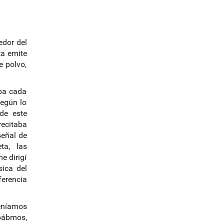
l
o
g
-
edor del
ta emite
e polvo,
ba cada
según lo
de este
ecitaba
señal de
ta, las
e dirigí
sica del
ferencia
Teníamos
ábmos,