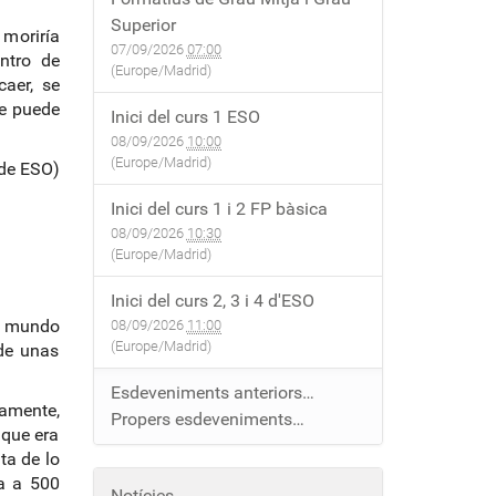
Superior
 moriría
07/09/2026
07:00
ntro de
(Europe/Madrid)
aer, se
ue puede
Inici del curs 1 ESO
08/09/2026
10:00
(Europe/Madrid)
 de ESO)
Inici del curs 1 i 2 FP bàsica
08/09/2026
10:30
(Europe/Madrid)
Inici del curs 2, 3 i 4 d'ESO
el mundo
08/09/2026
11:00
(Europe/Madrid)
 de unas
Esdeveniments anteriors…
damente,
Propers esdeveniments…
 que era
ta de lo
ra a 500
Notícies