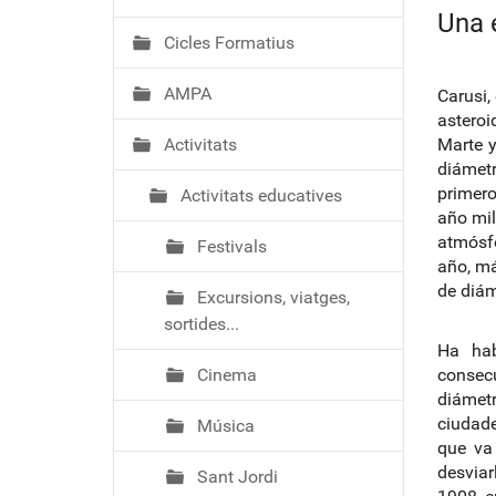
ó
Una 
Cicles Formatius
AMPA
Carusi,
asteroi
Activitats
Marte y
diámetr
primero
Activitats educatives
año mil
atmósfe
Festivals
año, má
de diám
Excursions, viatges,
sortides...
Ha hab
Cinema
consec
diámetr
ciudade
Música
que va
desviar
Sant Jordi