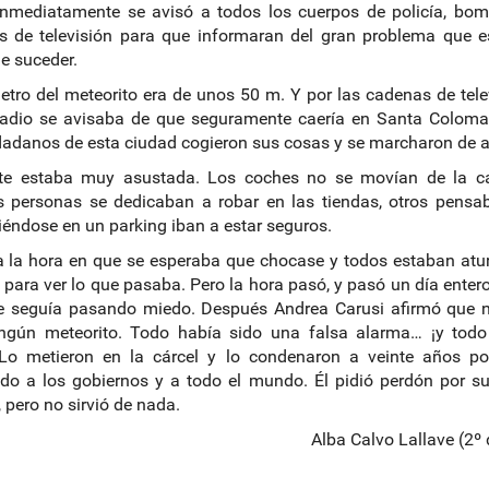
Inmediatamente se avisó a todos los cuerpos de policía, bom
s de televisión para que informaran del gran problema que e
e suceder.
etro del meteorito era de unos 50 m. Y por las cadenas de tele
 radio se avisaba de que seguramente caería en Santa Coloma
dadanos de esta ciudad cogieron sus cosas y se marcharon de al
te estaba muy asustada. Los coches no se movían de la car
 personas se dedicaban a robar en las tiendas, otros pensa
éndose en un parking iban a estar seguros.
 la hora en que se esperaba que chocase y todos estaban atu
 para ver lo que pasaba. Pero la hora pasó, y pasó un día enter
te seguía pasando miedo. Después Andrea Carusi afirmó que n
ingún meteorito. Todo había sido una falsa alarma… ¡y todo
 Lo metieron en la cárcel y lo condenaron a veinte años po
o a los gobiernos y a todo el mundo. Él pidió perdón por su
, pero no sirvió de nada.
Alba Calvo Lallave (2º