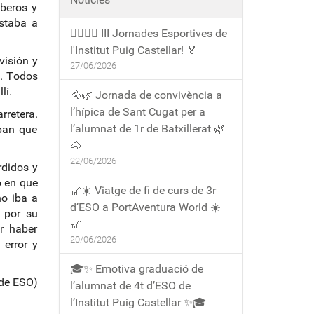
beros y
staba a
🏃‍♀️🏃‍♂️ III Jornades Esportives de
l'Institut Puig Castellar! 🏅
visión y
27/06/2026
. Todos
lí.
🐴🌿 Jornada de convivència a
l’hípica de Sant Cugat per a
retera.
l’alumnat de 1r de Batxillerat 🌿
ban que
🐴
22/06/2026
rdidos y
o en que
🎢☀️ Viatge de fi de curs de 3r
o iba a
d’ESO a PortAventura World ☀️
 por su
🎢
r haber
20/06/2026
 error y
🎓✨ Emotiva graduació de
 de ESO)
l’alumnat de 4t d’ESO de
l’Institut Puig Castellar ✨🎓