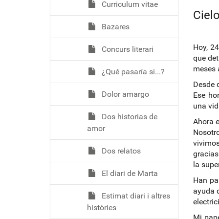
Curriculum vitae
Cielo
Bazares
Hoy, 24
Concurs literari
que det
meses a
¿Qué pasaría si...?
Desde q
Dolor amargo
Ese hor
una vid
Dos historias de
Ahora e
amor
Nosotro
vivimo
Dos relatos
gracias
la supe
El diari de Marta
Han pa
ayuda d
Estimat diari i altres
electri
històries
Mi pape