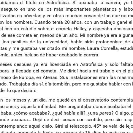
iríamos el título en Astrofísica. Si acababa la carrera, yo 
 aseguro en uno de los más importantes planetarios y labor
lizados en bóvedas y en otras muchas cosas de las que no m
on los nombres. Cuando tenía 20 años, con un trabajo gané e
l con un estudio sobre el cometa Halley, y esperaba ansiosa
a de ese cometa en menos de un año. Mi nombre ya era alguna
 los pasillos de la universidad, había sido protagonista de
stas y me gustaba ver citado mi nombre, Laura Comella, estud
mía, antes incluso de haber acabado la carrera.
eses después ya era licenciada en Astrofísica y sólo falta
ara la llegada del cometa. Me dirigí hacia mi trabajo en el pl
moso de Europa, en Atenas. Sus instalaciones eran las más m
do. Trabajaba día sí, día también, pero me gustaba hablar con 
der lo que decían.
 los meses y, un día, me quedé en el observatorio contempl
aciones y aquella infinidad. Me preguntaba dónde acababa el
ababa, ¿cómo acababa?, ¿qué había allí?, ¿una
pared
? O algo, 
onde acabara… Dejé de decir cosas con sentido, pero sin resp
ontemplando aquel cielo. Giré el telescopio, 45º se veía de lej
rillante, aumenté la lente, en menos de 15 días lo vería en el 