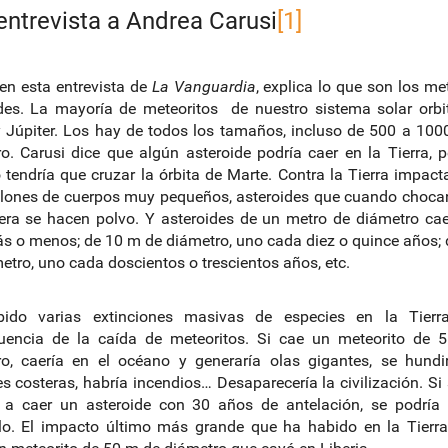
entrevista a Andrea Carusi
[1]
 en esta entrevista de
La Vanguardia
, explica lo que son los met
des. La mayoría de meteoritos de nuestro sistema solar orbi
 Júpiter. Los hay de todos los tamaños, incluso de 500 a 10
o. Carusi dice que algún asteroide podría caer en la Tierra, 
 tendría que cruzar la órbita de Marte. Contra la Tierra impac
lones de cuerpos muy pequeños, asteroides que cuando choca
ra se hacen polvo. Y asteroides de un metro de diámetro ca
s o menos; de 10 m de diámetro, uno cada diez o quince años;
etro, uno cada doscientos o trescientos años, etc.
ido varias extinciones masivas de especies en la Tier
uencia de la caída de meteoritos. Si cae un meteorito de 
o, caería en el océano y generaría olas gigantes, se hundi
s costeras, habría incendios… Desaparecería la civilización. Si
 a caer un asteroide con 30 años de antelación, se podría i
lo. El impacto último más grande que ha habido en la Tierr