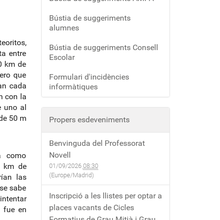
Bústia de suggeriments
alumnes
eoritos,
Bústia de suggeriments Consell
ta entre
Escolar
00 km de
pero que
Formulari d'incidències
tan cada
informàtiques
n con la
e uno al
 de 50 m
Propers esdeveniments
Benvinguda del Professorat
Novell
ra como
5 km de
01/09/2026
08:30
(Europe/Madrid)
rían las
 se sabe
Inscripció a les llistes per optar a
ntentar
places vacants de Cicles
a fue en
Formatius de Grau Mitjà i Grau