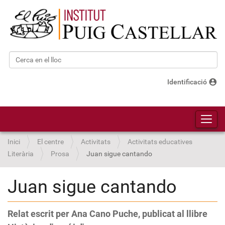
Cerca
Cerca avançada…
account_circle
Identificació
Toggl
Inici
El centre
Activitats
Activitats educatives
Literària
Prosa
Juan sigue cantando
Juan sigue cantando
Relat escrit per Ana Cano Puche, publicat al llibre