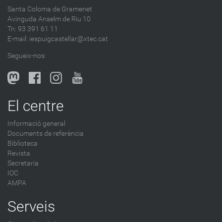
d
Santa Coloma de Gramenet
e
Avinguda Anselm de Riu 10
s
Tn: 93 391 61 11
a
E-mail:
iespuigcastellar@xtec.cat
l
Segueix-nos:
b
l
o
g
El centre
-
Informació general
Documents de referència
Biblioteca
Revista
Secretaria
IOC
AMPA
Serveis