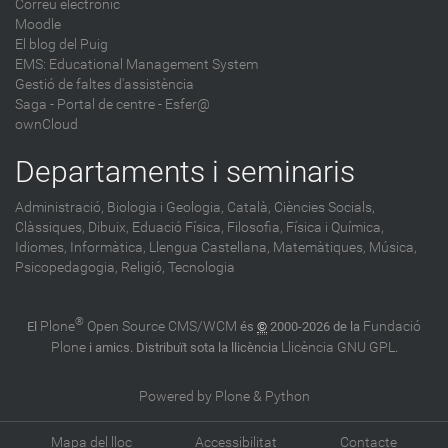
Correu electrònic
Moodle
El blog del Puig
EMS: Educational Management System
Gestió de faltes d'assistència
Saga
-
Portal de centre - Esfer@
ownCloud
Departaments i seminaris
Administració,
Biologia i Geologia,
Català,
Ciències Socials,
Clàssiques,
Dibuix,
Eduació Física,
Filosofia,
Física i Química,
Idiomes,
Informàtica,
Llengua Castellana,
Matemàtiques,
Música,
Psicopedagogia,
Religió,
Tecnologia
®
Plone
Open Source CMS/WCM
Fundació
El
és
©
2000-2026 de la
Plone
Llicència GNU GPL
i amics. Distribuït sota la llicència
.
Powered by Plone & Python
Mapa del lloc
Accessibilitat
Contacte