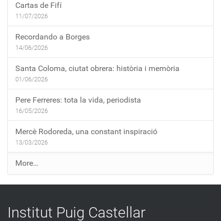
Cartas de Fifí
11/07/2026
Recordando a Borges
14/06/2026
Santa Coloma, ciutat obrera: història i memòria
01/06/2026
Pere Ferreres: tota la vida, periodista
16/05/2026
Mercè Rodoreda, una constant inspiració
13/03/2026
E
More…
n
t
r
Institut Puig Castellar
a