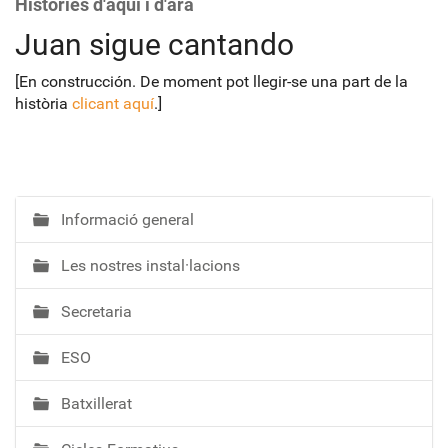
Històries d'aquí i d'ara
Juan sigue cantando
[En construcción. De moment pot llegir-se una part de la
història
clicant aquí
.]
Informació general
N
a
Les nostres instal·lacions
v
e
Secretaria
g
a
ESO
c
i
Batxillerat
ó