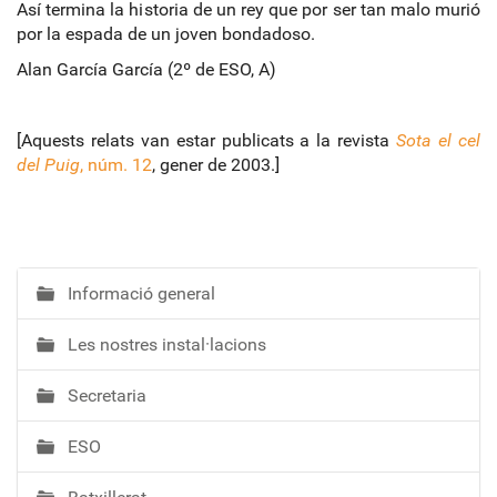
Así termina la historia de un rey que por ser tan malo murió
por la espada de un joven bondadoso.
Alan García García (2º de ESO, A)
[Aquests relats van estar publicats a la revista
Sota el cel
del Puig
, núm. 12
, gener de 2003.]
Informació general
N
a
Les nostres instal·lacions
v
e
Secretaria
g
a
ESO
c
i