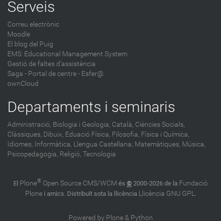
Serveis
Correu electrònic
Moodle
El blog del Puig
EMS: Educational Management System
Gestió de faltes d'assistència
Saga
-
Portal de centre - Esfer@
ownCloud
Departaments i seminaris
Administració,
Biologia i Geologia,
Català,
Ciències Socials,
Clàssiques,
Dibuix,
Eduació Física,
Filosofia,
Física i Química,
Idiomes,
Informàtica,
Llengua Castellana,
Matemàtiques,
Música,
Psicopedagogia,
Religió,
Tecnologia
®
Plone
Open Source CMS/WCM
Fundació
El
és
©
2000-2026 de la
Plone
Llicència GNU GPL
i amics. Distribuït sota la llicència
.
Powered by Plone & Python