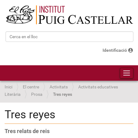
Cerca
Cerca avançada…
account_circle
Identificació
Toggl
Inici
El centre
Activitats
Activitats educatives
Literària
Prosa
Tres reyes
Tres reyes
Tres relats de reis