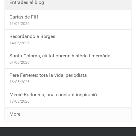
Entrades al blog
Cartas de Fifí
11/07/2026
Recordando a Borges
14/06/2026
Santa Coloma, ciutat obrera: història i memòria
01/06/2026
Pere Ferreres: tota la vida, periodista
16/05/2026
Mercè Rodoreda, una constant inspiració
13/03/2026
E
More…
n
t
r