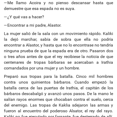
—Me llamo Acoira y no pienso descansar hasta que
demuestre que esa espada no es suya.
—¿Y qué vas a hacer?
—Encontrar a mi padre, Alastor.
La mujer salió de la sala con un movimiento rápido. Kaliki
la dejó marchar, sabía de sobra que ella no podría
encontrar a Alastor, y hasta que no lo encontrase no tendría
ninguna prueba de que la espada era de otro. Pasaron dos
o tres años antes de que el rey recibiese la noticia de que
centenares de tropas bárbaras se acercaban a Irathia
comandados por una mujer y un hombre.
Preparó sus tropas para la batalla. Cinco mil hombres
contra unos quinientos bárbaros. Cuando empezó la
batalla cerca de las puertas de Irathia, el capitán de los
bárbaros descabalgó y avanzó unos pasos. De la mano le
salían rayos enormes que chocaban contra el suelo, cerca
del enemigo. Las tropas de Kaklia sdejaron las armas y
fueron al encuentro del poderoso Alsator, el rey del rayo.
Kaliki no fue ejecutado por farsante, fue desterrado de allí.