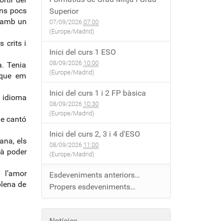
uns pocs
Superior
a amb un
07/09/2026
07:00
(Europe/Madrid)
 crits i
Inici del curs 1 ESO
08/09/2026
10:00
a. Tenia
(Europe/Madrid)
 que em
Inici del curs 1 i 2 FP bàsica
 idioma
08/09/2026
10:30
(Europe/Madrid)
de cantó
Inici del curs 2, 3 i 4 d'ESO
ana, els
08/09/2026
11:00
mà poder
(Europe/Madrid)
 l’amor
Esdeveniments anteriors…
plena de
Propers esdeveniments…
Notícies