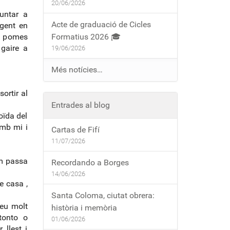
20/06/2026
untar a
Acte de graduació de Cicles
 gent en
de pomes
Formatius 2026 🎓
 gaire a
19/06/2026
Més notícies…
ortir al
Entrades al blog
oïda del
amb mi i
Cartas de Fifí
11/07/2026
em passa
Recordando a Borges
14/06/2026
e casa ,
Santa Coloma, ciutat obrera:
meu molt
història i memòria
tonto o
01/06/2026
 llest i