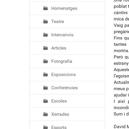
poblat 
Homenatges
càntirs
mica de
Teatre
Vaig pa
pregàri
Intercanvis
Fins qu
tantes
Articles
moriria
Però q
Fotografia
estrany
Aqueste
Exposicions
l’egois
Actualm
Conferències
meus pa
ajudar 
Escoles
I així
incondi
llum i d
Xerrades
David M
Esports