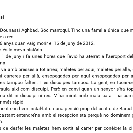
si
Dounassi Aghbad. Sóc marroquí. Tinc una família única que 
 a res.
6 anys quan vaig morir el 16 de juny de 2012.
 és la meva història.
 1 de juny i fa unes hores que l’avió ha aterrat a l’aeroport del
na.
 va amb presses a tot arreu; maletes per aquí, maletes per allà, 
í carreres per allà, ensopegades per aquí ensopegades per a
s tampoc falten. I les disculpes tampoc. La gent, en tocar-se
aula així com disculpi. Però en canvi quan un senyor s’ha t
a dit ni disculpi ni res. M’ha mirat amb mala cara i ha co
 més ràpid.
nt ens hem instal·lat en una pensió prop del centre de Barce
bastant entendre’ns amb el recepcionista perquè no dominem 
à.
 de desfer les maletes hem sortit al carrer per conèixer la ci