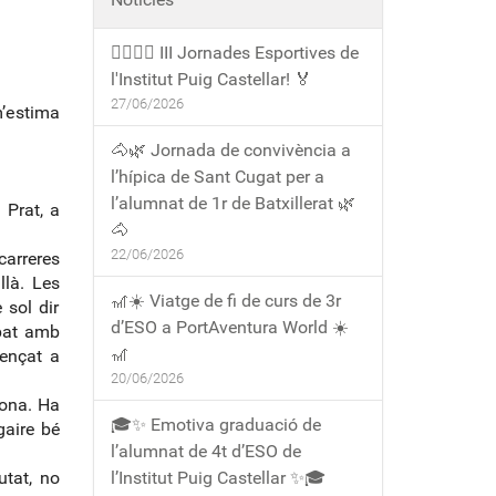
🏃‍♀️🏃‍♂️ III Jornades Esportives de
l'Institut Puig Castellar! 🏅
27/06/2026
m’estima
🐴🌿 Jornada de convivència a
l’hípica de Sant Cugat per a
l’alumnat de 1r de Batxillerat 🌿
 Prat, a
🐴
22/06/2026
carreres
llà. Les
🎢☀️ Viatge de fi de curs de 3r
 sol dir
d’ESO a PortAventura World ☀️
opat amb
🎢
mençat a
20/06/2026
lona. Ha
🎓✨ Emotiva graduació de
gaire bé
l’alumnat de 4t d’ESO de
utat, no
l’Institut Puig Castellar ✨🎓