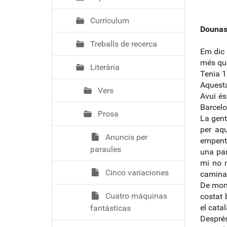
Currículum
Dounas
Treballs de recerca
Em dic 
més que
Literària
Tenia 1
Aquesta
Vers
Avui és
Barcelo
Prosa
La gent
per aqu
Anuncis per
empente
paraules
una par
mi no m
Cinco variaciones
caminar
De mome
Cuatro máquinas
costat 
el catal
fantásticas
Després