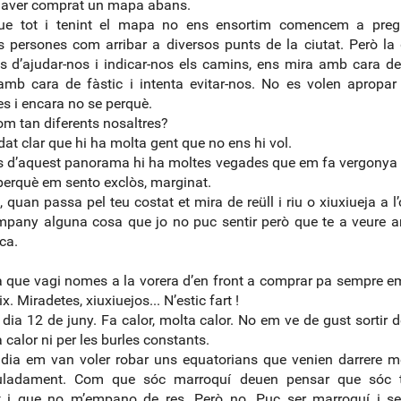
haver comprat un mapa abans.
e tot i tenint el mapa no ens ensortim comencem a preg
s persones com arribar a diversos punts de la ciutat. Però la
 d’ajudar-nos i indicar-nos els camins, ens mira amb cara 
amb cara de fàstic i intenta evitar-nos. No es volen apropar
es i encara no se perquè.
m tan diferents nosaltres?
at clar que hi ha molta gent que no ens hi vol.
 d’aquest panorama hi ha moltes vegades que em fa vergonya s
perquè em sento exclòs, marginat.
, quan passa pel teu costat et mira de reüll i riu o xiuxiueja a l’
pany alguna cosa que jo no puc sentir però que te a veure 
ca.
a que vagi nomes a la vorera d’en front a comprar pa sempre 
x. Miradetes, xiuxiuejos... N’estic fart !
 dia 12 de juny. Fa calor, molta calor. No em ve de gust sortir d
a calor ni per les burles constants.
e dia em van voler robar uns equatorians que venien darrere 
uladament. Com que sóc marroquí deuen pensar que sóc 
t i que no m’empano de res. Però no. Puc ser marroquí i ser