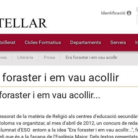
account_circle
Identificació
xillerat
Cicles Formatius
Departaments
Serveis
I
ives
Literària
Prosa
Era foraster i em vau acollir
 foraster i em vau acollir
foraster i em vau acollir...
fessorat de la matèria de Religió als centres d'educació secundàr
oloma va organitzar, al mes d'abril de 2012, un concurs de reda
alumnat d'ESO entorn a la idea "Era foraster i em vau acollir...", 
eli que és a la façana de l'Esglèsia Major. Dels textos presentats