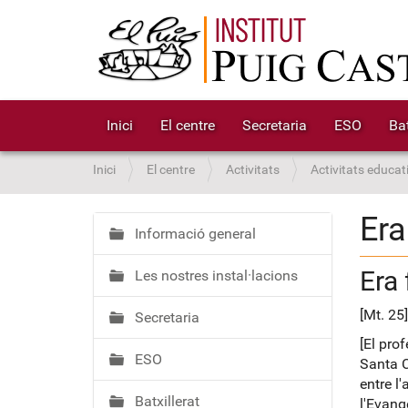
Inici
El centre
Secretaria
ESO
Bat
S
Inici
El centre
Activitats
Activitats educat
o
u
Era
a
Informació general
N
:
a
Era 
Les nostres instal·lacions
v
e
[Mt. 25]
Secretaria
g
a
[El pro
ESO
Santa C
c
entre l'
i
Batxillerat
l'Evang