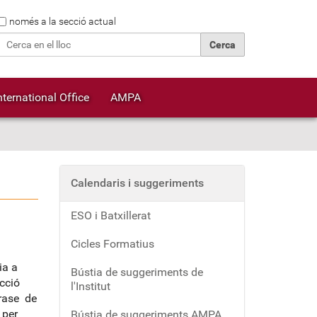
Cerca
només a la secció actual
Cerca avançada…
nternational Office
AMPA
Calendaris i suggeriments
ESO i Batxillerat
Cicles Formatius
ia a
Bústia de suggeriments de
cció
l'Institut
frase de
 per
Bústia de suggeriments AMPA