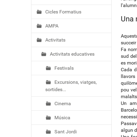
ó
l'alumn
Cicles Formatius
Una 
AMPA
Aquest
Activitats
succeir
Fa nom
Activitats educatives
sud del
es mori
Festivals
Cada di
llavor
Excursions, viatges,
quilòme
sortides...
pou vel
malalts 
Un ami
Cinema
Barcel
necessi
Música
Passave
algun d
Sant Jordi
Una fos