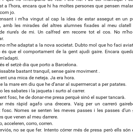
at a l’hora, encara que hi ha moltes persones que pensen mal
 com jo.
ensant i m’ha vingut al cap la idea de estar assegut en un p
a, amb les mirades del altres alumnes fixades al meu clatell
de riure’s de mi. Un calfred em recorre tot el cos. No m’h
r.
no m’he adaptat a la nova societat. Dubto mol que ho faci avia
 és que el comportament de la gent ajudi gaire. Encara qued
m’adapti.
 és el setzè dia que porto a Barcelona.
issabte bastant tranquil, sense gaire moviment .
ent una mica de neteja. Ja era hora.
e la mare em diu que he d’anar al supermercat a per patates.
les sabates i la jaqueta i surto al carrer.
fent fosc, he de donar-me presa perquè sinó el super tancarà.
ar més ràpid agafo una drecera. Vaig per un carreró gairebé
t fosc. Nomes se senten les meves passes i les passes d’un 
s que venen al meu darrere.
, acceleren, corro, corren.
erviós, no se que fer. Intento córrer més de presa però ells són c