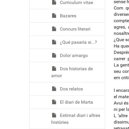
sense 
Curriculum vitae
Com qu
diverse
Bazares
comptes
agres, 
Concurs literari
nosaltr
¿Que so
¿Qué pasaría si...?
Ha qued
Després
Dolor amargo
carrer 
La gent
Dos historias de
seu com
amor
em criti
Dos relatos
I encar
el matei
El diari de Marta
Avui és
ni per l
Estimat diari i altres
L ‘altr
dissim
històries
retrasa