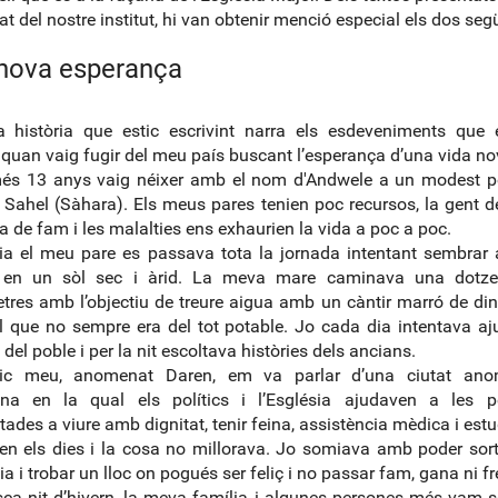
at del nostre institut, hi van obtenir menció especial els dos seg
nova esperança
a història que estic escrivint narra els esdeveniments que
 quan vaig fugir del meu país buscant l’esperança d’una vida no
és 13 anys vaig néixer amb el nom d'Andwele a un modest po
 Sahel (Sàhara). Els meus pares tenien poc recursos, la gent d
a de fam i les malalties ens exhaurien la vida a poc a poc.
a el meu pare es passava tota la jornada intentant sembrar
s en un sòl sec i àrid. La meva mare caminava una dot
tres amb l’objectiu de treure aigua amb un càntir marró de di
l que no sempre era del tot potable. Jo cada dia intentava aj
del poble i per la nit escoltava històries dels ancians.
c meu, anomenat Daren, em va parlar d’una ciutat an
ona en la qual els polítics i l’Església ajudaven a les p
tades a viure amb dignitat, tenir feina, assistència mèdica i estu
n els dies i la cosa no millorava. Jo somiava amb poder sorti
ia i trobar un lloc on pogués ser feliç i no passar fam, gana ni fr
ca nit d’hivern, la meva família i algunes persones més vam so