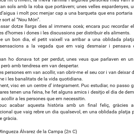
tan sols amb la roba que portàvem; unes velles espardenyes, 
 d’aigua i molt poc menjar cap a una barqueta que ens portari
 sort al “Nou Món”.
ssar dotze llargs dies al immens oceà; encara puc recordar els
es d’homes i dones i les discussions per distribuir els aliments.
e un bon dia, el petit vaixell va arribar a una oblidada platj
 sensacions a la vegada que em vaig desmaiar i pensava
.
uan ho donava tot per perdut, unes veus que parlaven en un
 però amb tendresa em van despertar.
s persones em van acollir, van obrir-me el seu cor i van deixar 
me i les banalitats de la vida quotidiana.
ent, visc en un centre d’ integrament. Puc estudiar, no passo g
res tenen una feina, he fet alguns amics i desitjo el dia de de
i acollir a les persones que em necessitin.
 puc acabar aquesta història amb un final feliç, gràcies a
cional que vaig rebre un dia qualsevol, en una oblidada platja 
e gràcia.
ingueza Álvarez de la Campa (2n C)