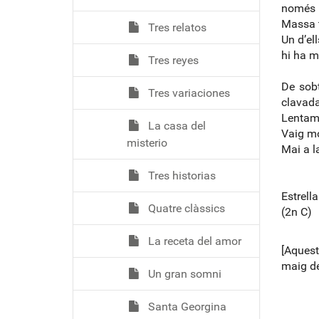
només 
Massa t
Tres relatos
Un d’el
hi ha m
Tres reyes
De sob
Tres variaciones
clavada
Lentame
La casa del
Vaig mo
misterio
Mai a la
Tres historias
Estrell
Quatre clàssics
(2n C)
La receta del amor
[Aquest
maig de
Un gran somni
Santa Georgina