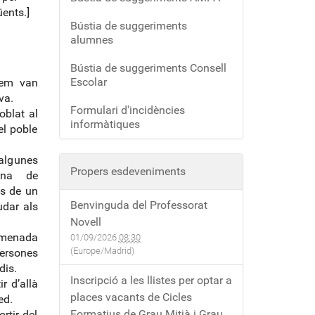
üents.]
Bústia de suggeriments
alumnes
Bústia de suggeriments Consell
Escolar
 em van
va.
Formulari d'incidències
blat al
informàtiques
el poble
 algunes
Propers esdeveniments
zena de
ns de un
Benvinguda del Professorat
udar als
Novell
omenada
01/09/2026
08:30
(Europe/Madrid)
ersones
dis.
Inscripció a les llistes per optar a
r d’allà
places vacants de Cicles
ed.
Formatius de Grau Mitjà i Grau
rtir del