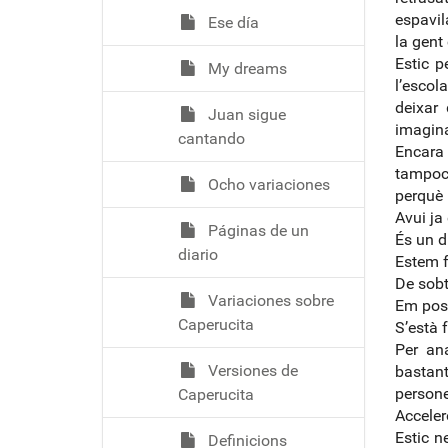
espavil
Ese día
la gent
Estic p
My dreams
l’escol
deixar 
Juan sigue
imagina
cantando
Encara 
tampoc
Ocho variaciones
perquè 
Avui ja
Páginas de un
És un d
diario
Estem f
De sobt
Variaciones sobre
Em poso 
Caperucita
S’està 
Per an
Versiones de
bastan
persone
Caperucita
Accelero
Estic n
Definicions