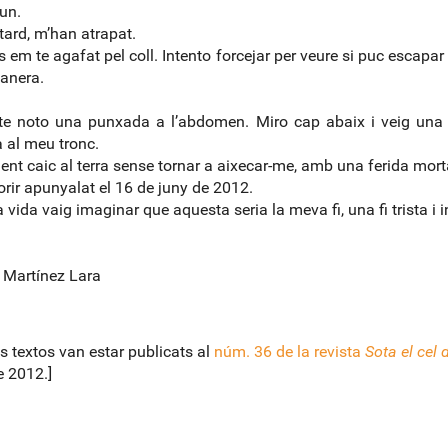
un.
ard, m’han atrapat.
ls em te agafat pel coll. Intento forcejar per veure si puc escapar
anera.
te noto una punxada a l’abdomen. Miro cap abaix i veig una 
 al meu tronc.
nt caic al terra sense tornar a aixecar-me, amb una ferida mort
rir apunyalat el 16 de juny de 2012.
 vida vaig imaginar que aquesta seria la meva fi, una fi trista i i
a Martínez Lara
s textos van estar publicats al
núm. 36 de la revista
Sota el cel 
 2012.]